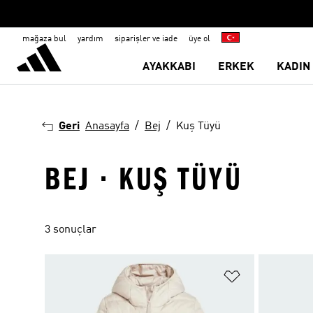
mağaza bul
yardım
siparişler ve iade
üye ol
AYAKKABI
ERKEK
KADIN
Geri
Anasayfa
Bej
Kuş Tüyü
BEJ · KUŞ TÜYÜ
3 sonuçlar
Favori Listesi