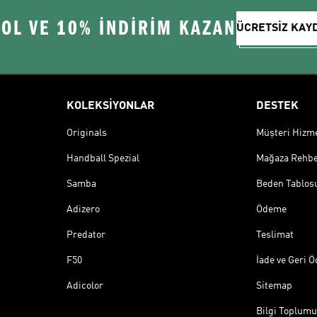
 OL VE 10% İNDİRİM KAZAN
ÜCRETSİZ KAY
KOLEKSİYONLAR
DESTEK
Originals
Müşteri Hizmet
Handball Spezial
Mağaza Rehbe
Samba
Beden Tablos
Adizero
Ödeme
Predator
Teslimat
F50
İade ve Geri 
Adicolor
Sitemap
Bilgi Toplumu