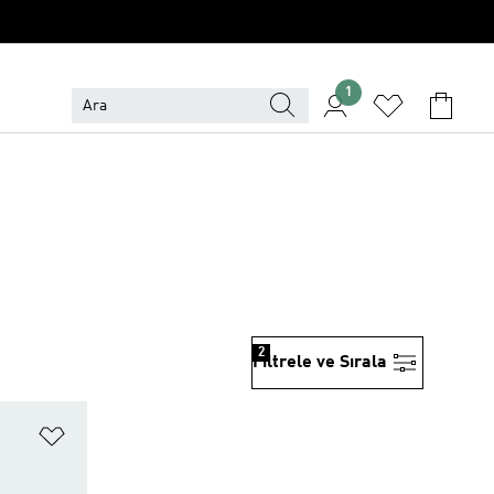
1
2
Filtrele ve Sırala
Favori Listesine Ekle