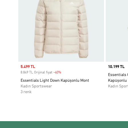
Sale price
5.499 TL
Price
10.199 TL
8.849 TL Orijinal fiyat
-40%
Discount
Essentials
Essentials Light Down Kapüşonlu Mont
Kapüşonlu
Kadın Sportswear
Kadın Spor
3 renk