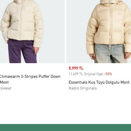
Sale price
5.999 TL
11.499 TL Orijinal fiyat
-50%
Discount
 Climawarm 3-Stripes Puffer Down
 Mont
Essentials Kuş Tüyü Dolgulu Mont
tswear
Kadın Originals