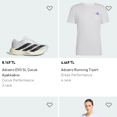
Favori Listesine Ekle
Fa
Price
8.149 TL
Price
4.449 TL
Adizero EVO SL Çocuk
Adizero Running Tişört
Ayakkabısı
Erkek Performance
Çocuk Performance
4 renk
3 renk
Favori Listesine Ekle
Fa