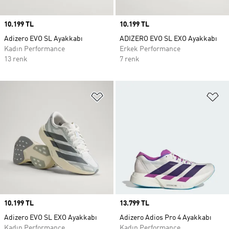
Price
10.199 TL
Price
10.199 TL
Adizero EVO SL Ayakkabı
ADIZERO EVO SL EXO Ayakkabı
Kadın Performance
Erkek Performance
13 renk
7 renk
Favori Listesine Ekle
Fa
Price
10.199 TL
Price
13.799 TL
Adizero EVO SL EXO Ayakkabı
Adizero Adios Pro 4 Ayakkabı
Kadın Performance
Kadın Performance