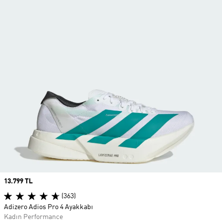
Price
13.799 TL
(363)
Adizero Adios Pro 4 Ayakkabı
Kadın Performance