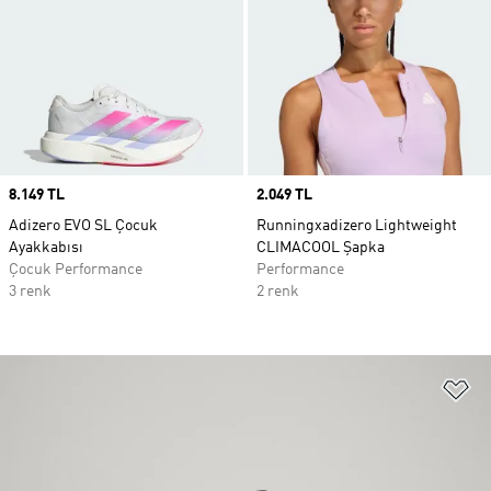
Price
8.149 TL
Price
2.049 TL
Adizero EVO SL Çocuk
Runningxadizero Lightweight
Ayakkabısı
CLIMACOOL Şapka
Çocuk Performance
Performance
3 renk
2 renk
Fa