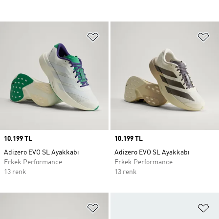
Favori Listesine Ekle
Fa
Price
10.199 TL
Price
10.199 TL
Adizero EVO SL Ayakkabı
Adizero EVO SL Ayakkabı
Erkek Performance
Erkek Performance
13 renk
13 renk
Favori Listesine Ekle
Fa