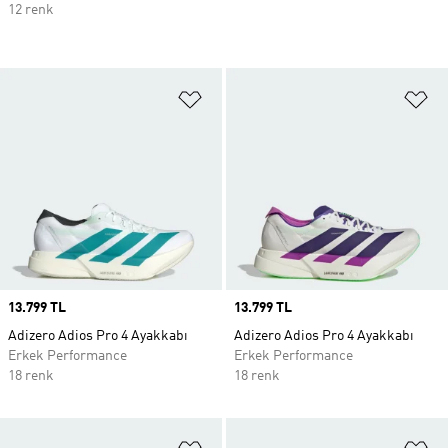
12 renk
Favori Listesine Ekle
Fa
Price
13.799 TL
Price
13.799 TL
Adizero Adios Pro 4 Ayakkabı
Adizero Adios Pro 4 Ayakkabı
Erkek Performance
Erkek Performance
18 renk
18 renk
Favori Listesine Ekle
Fa