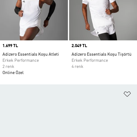
Price
1.699 TL
Price
2.049 TL
Adizero Essentials Koşu Atleti
Adizero Essentials Koşu Tişörtü
Erkek Performance
Erkek Performance
2 renk
4 renk
Online Özel
Fa