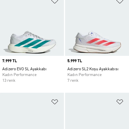
Price
7.999 TL
Price
5.999 TL
Adizero EVO SL Ayakkabı
Adizero SL2 Koşu Ayakkabısı
Kadın Performance
Kadın Performance
13 renk
7 renk
Favori Listesine Ekle
Fa