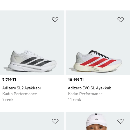
Favori Listesine Ekle
Fa
Price
7.799 TL
Price
10.199 TL
Adizero SL2 Ayakkabı
Adizero EVO SL Ayakkabı
Kadın Performance
Kadın Performance
7 renk
11 renk
Favori Listesine Ekle
Fa