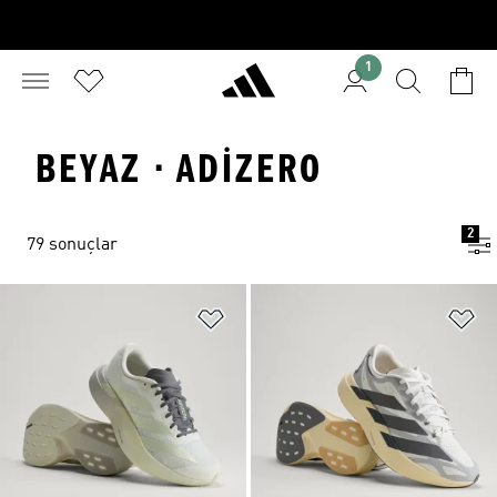
1
BEYAZ · ADIZERO
2
79 sonuçlar
Favori Listesine Ekle
Fa