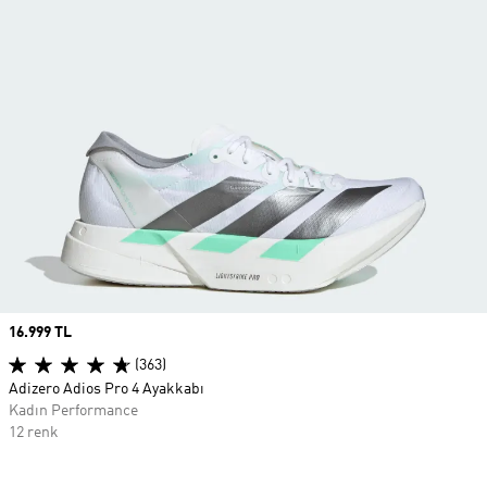
Price
16.999 TL
(363)
Adizero Adios Pro 4 Ayakkabı
Kadın Performance
12 renk