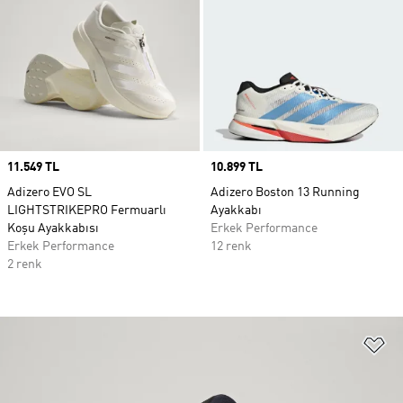
Price
11.549 TL
Price
10.899 TL
Adizero EVO SL
Adizero Boston 13 Running
LIGHTSTRIKEPRO Fermuarlı
Ayakkabı
Koşu Ayakkabısı
Erkek Performance
Erkek Performance
12 renk
2 renk
Fa