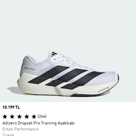
Price
10.199 TL
(244)
Adizero Dropset Pro Training Ayakkabı
Erkek Performance
5 renk