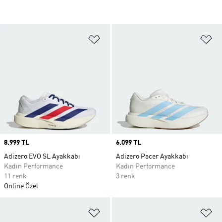
Favori Listesine Ekle
Fa
Price
8.999 TL
Price
6.099 TL
Adizero EVO SL Ayakkabı
Adizero Pacer Ayakkabı
Kadın Performance
Kadın Performance
11 renk
3 renk
Online Özel
Favori Listesine Ekle
Fa