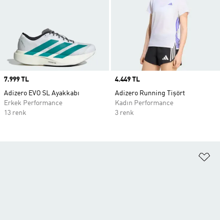
Price
7.999 TL
Price
4.449 TL
Adizero EVO SL Ayakkabı
Adizero Running Tişört
Erkek Performance
Kadın Performance
13 renk
3 renk
Fa