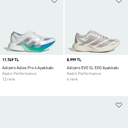
Price
11.749 TL
Price
8.999 TL
Adizero Adios Pro 4 Ayakkabı
Adizero EVO SL EXO Ayakkabı
Kadın Performance
Kadın Performance
12 renk
4 renk
Fa