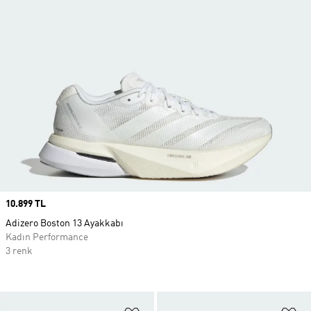
Price
10.899 TL
Adizero Boston 13 Ayakkabı
Kadın Performance
3 renk
Favori Listesine Ekle
Fa