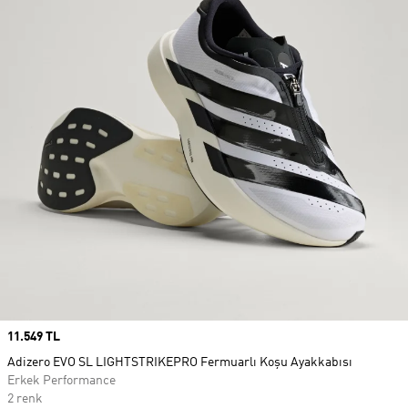
Price
11.549 TL
Adizero EVO SL LIGHTSTRIKEPRO Fermuarlı Koşu Ayakkabısı
Erkek Performance
2 renk