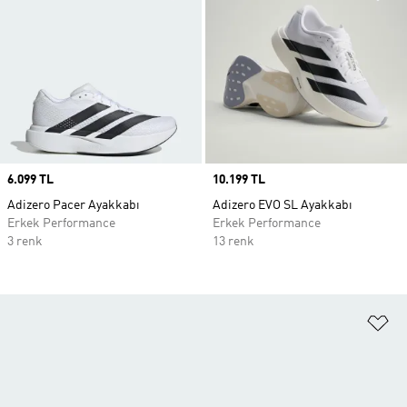
Price
6.099 TL
Price
10.199 TL
Adizero Pacer Ayakkabı
Adizero EVO SL Ayakkabı
Erkek Performance
Erkek Performance
3 renk
13 renk
Fa