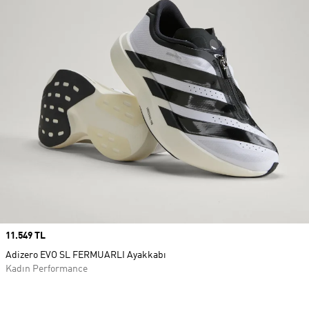
Price
11.549 TL
Adizero EVO SL FERMUARLI Ayakkabı
Kadın Performance