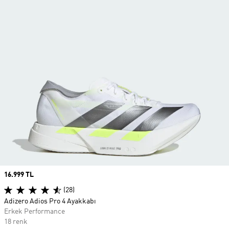
Price
16.999 TL
(28)
Adizero Adios Pro 4 Ayakkabı
Erkek Performance
18 renk