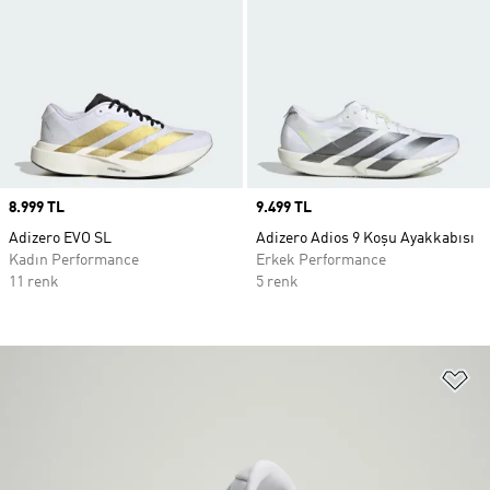
Price
8.999 TL
Price
9.499 TL
Adizero EVO SL
Adizero Adios 9 Koşu Ayakkabısı
Kadın Performance
Erkek Performance
11 renk
5 renk
Fa