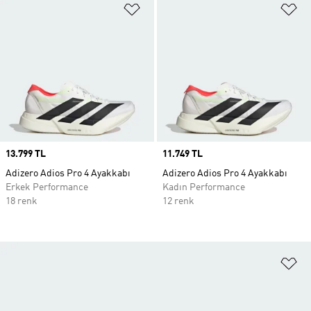
Favori Listesine Ekle
Fa
Price
13.799 TL
Price
11.749 TL
Adizero Adios Pro 4 Ayakkabı
Adizero Adios Pro 4 Ayakkabı
Erkek Performance
Kadın Performance
18 renk
12 renk
Fa