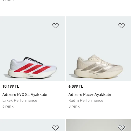
Favori Listesine Ekle
Fa
Price
10.199 TL
Price
6.099 TL
Adizero EVO SL Ayakkabı
Adizero Pacer Ayakkabı
Erkek Performance
Kadın Performance
6 renk
3 renk
Favori Listesine Ekle
Fa