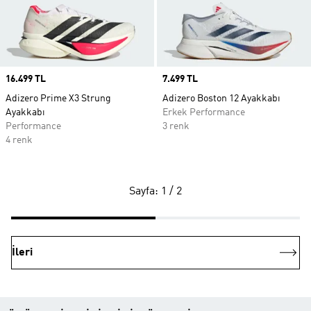
Price
16.499 TL
Price
7.499 TL
Adizero Prime X3 Strung
Adizero Boston 12 Ayakkabı
Ayakkabı
Erkek Performance
Performance
3 renk
4 renk
Sayfa: 1 / 2
İleri