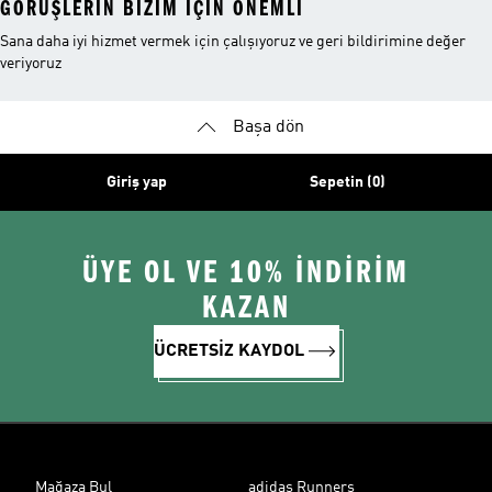
GÖRÜŞLERIN BIZIM IÇIN ÖNEMLI
Sana daha iyi hizmet vermek için çalışıyoruz ve geri bildirimine değer
veriyoruz
Başa dön
Giriş yap
Sepetin (0)
ÜYE OL VE 10% İNDİRİM
KAZAN
ÜCRETSİZ KAYDOL
Mağaza Bul
adidas Runners