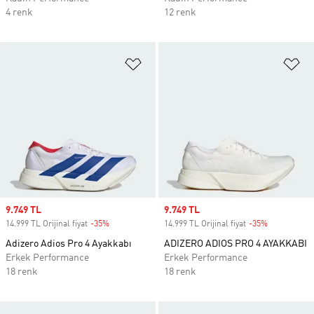
4 renk
12 renk
Favori Listesine Ekle
Fa
Sale price
9.749 TL
Sale price
9.749 TL
14.999 TL Orijinal fiyat
-35%
Discount
14.999 TL Orijinal fiyat
-35%
Discount
Adizero Adios Pro 4 Ayakkabı
ADIZERO ADIOS PRO 4 AYAKKABI
Erkek Performance
Erkek Performance
18 renk
18 renk