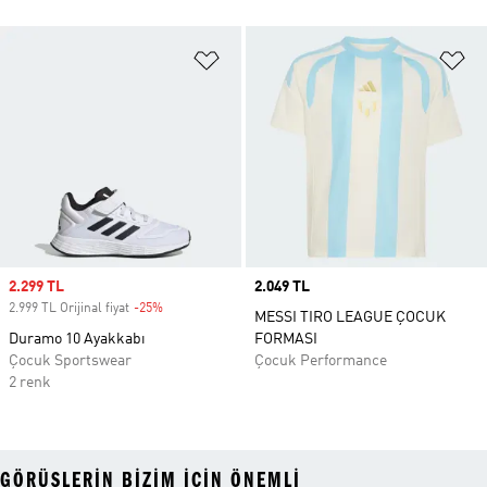
Favori Listesine Ekle
Fa
Sale price
2.299 TL
Price
2.049 TL
2.999 TL Orijinal fiyat
-25%
Discount
MESSI TIRO LEAGUE ÇOCUK
Duramo 10 Ayakkabı
FORMASI
Çocuk Sportswear
Çocuk Performance
2 renk
GÖRÜŞLERIN BIZIM IÇIN ÖNEMLI