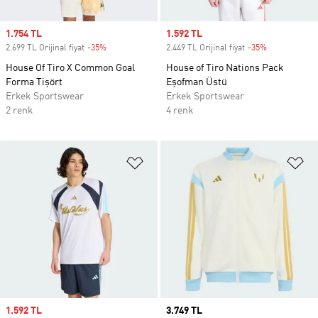
Sale price
1.754 TL
Sale price
1.592 TL
2.699 TL Orijinal fiyat
-35%
Discount
2.449 TL Orijinal fiyat
-35%
Discount
House Of Tiro X Common Goal
House of Tiro Nations Pack
Forma Tişört
Eşofman Üstü
Erkek Sportswear
Erkek Sportswear
2 renk
4 renk
Favori Listesine Ekle
Fa
Sale price
1.592 TL
Price
3.749 TL