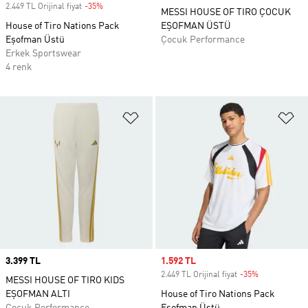
2.449 TL Orijinal fiyat
-35%
Discount
MESSI HOUSE OF TIRO ÇOCUK
House of Tiro Nations Pack
EŞOFMAN ÜSTÜ
Eşofman Üstü
Çocuk Performance
Erkek Sportswear
4 renk
Favori Listesine Ekle
Fa
Price
3.399 TL
Sale price
1.592 TL
2.449 TL Orijinal fiyat
-35%
Discount
MESSI HOUSE OF TIRO KIDS
EŞOFMAN ALTI
House of Tiro Nations Pack