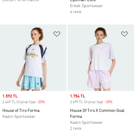
Çocuk Performance
Eşofman Üstü
Erkek Sportswear
4 renk
Favori Listesine Ekle
Fa
Sale price
1.592 TL
Sale price
1.754 TL
2.449 TL Orijinal fiyat
-35%
Discount
2.699 TL Orijinal fiyat
-35%
Discount
House of Tiro Forma
House Of Tiro X Common Goal
Kadın Sportswear
Forma
Kadın Sportswear
2 renk