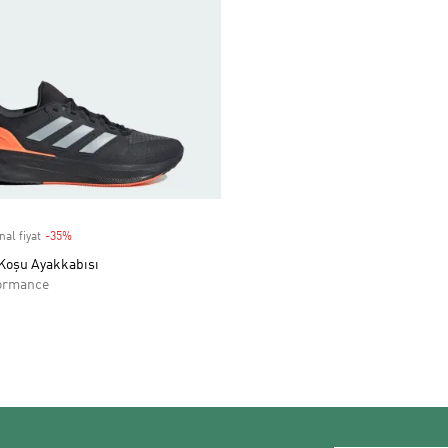
nal fiyat
-35%
Discount
 Koşu Ayakkabısı
ormance