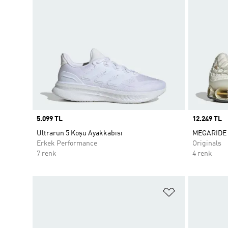
Price
5.099 TL
Price
12.249 TL
Ultrarun 5 Koşu Ayakkabısı
MEGARIDE 
Erkek Performance
Originals
7 renk
4 renk
Favori Listesi