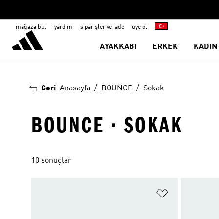
mağaza bul
yardım
siparişler ve iade
üye ol
AYAKKABI
ERKEK
KADIN
Geri
Anasayfa
BOUNCE
Sokak
BOUNCE · SOKAK
10 sonuçlar
Favori Listesi