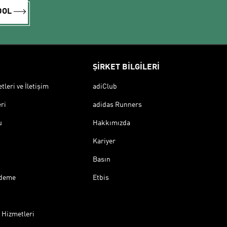
DOL
ŞİRKET BİLGİLERİ
leri ve İletişim
adiClub
ri
adidas Runners
u
Hakkımızda
Kariyer
Basın
Ödeme
Etbis
 Hizmetleri