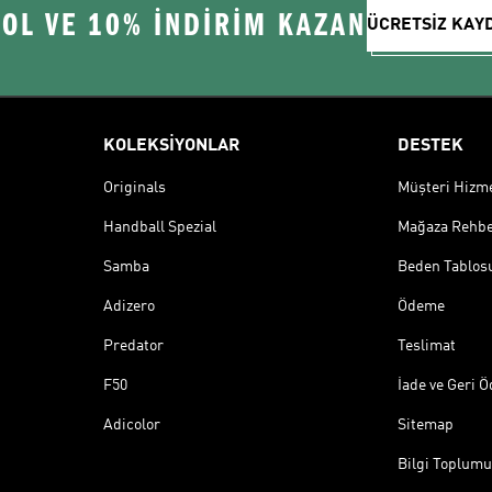
 OL VE 10% İNDİRİM KAZAN
ÜCRETSİZ KAY
KOLEKSİYONLAR
DESTEK
Originals
Müşteri Hizmet
Handball Spezial
Mağaza Rehbe
Samba
Beden Tablos
Adizero
Ödeme
Predator
Teslimat
F50
İade ve Geri 
Adicolor
Sitemap
Bilgi Toplumu