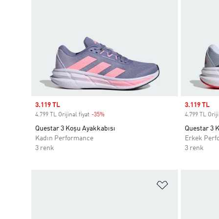
Sale price
3.119 TL
Sale price
3.119 TL
4.799 TL Orijinal fiyat
-35%
Discount
4.799 TL Oriji
Questar 3 Koşu Ayakkabısı
Questar 3 
Kadın Performance
Erkek Perf
3 renk
3 renk
Favori Listesi