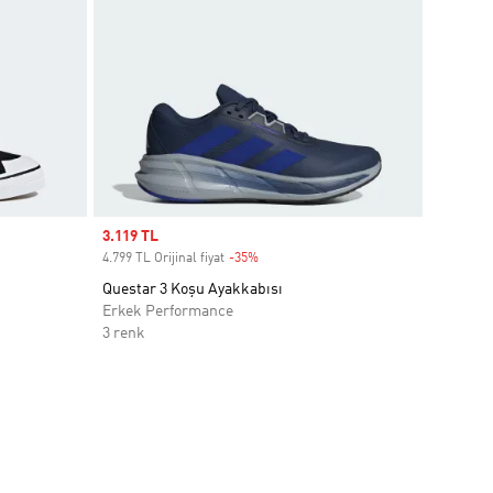
Sale price
3.119 TL
4.799 TL Orijinal fiyat
-35%
Discount
Questar 3 Koşu Ayakkabısı
Erkek Performance
3 renk