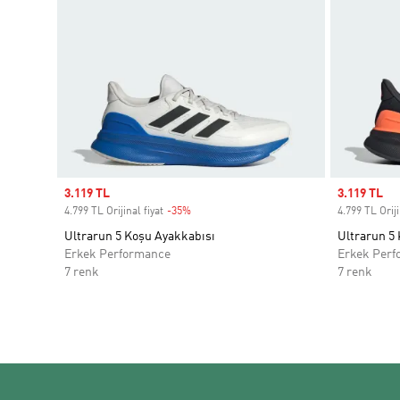
Sale price
3.119 TL
Sale price
3.119 TL
4.799 TL Orijinal fiyat
-35%
Discount
4.799 TL Oriji
Ultrarun 5 Koşu Ayakkabısı
Ultrarun 5
Erkek Performance
Erkek Perf
7 renk
7 renk