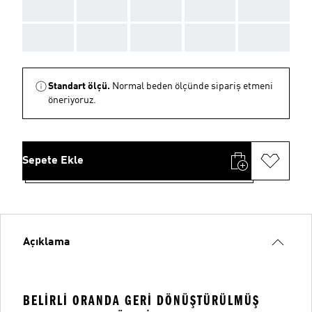
AAA
AAA
AAA
AAA
AAA
AAA
AAA
AAA
AAA
AAA
Standart ölçü.
Normal beden ölçünde sipariş etmeni
öneriyoruz.
Sepete Ekle
Açıklama
BELIRLI ORANDA GERI DÖNÜŞTÜRÜLMÜŞ