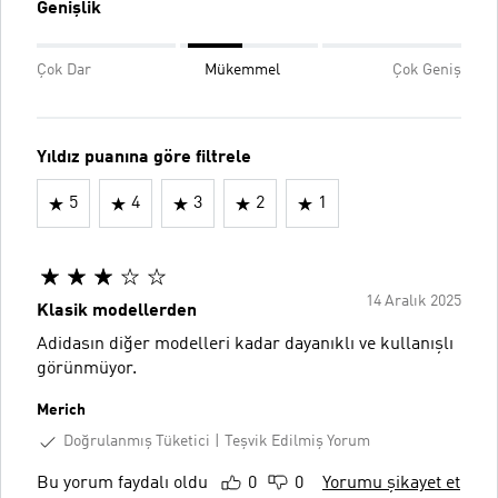
Genişlik
Çok Dar
Mükemmel
Çok Geniş
Yıldız puanına göre filtrele
5
4
3
2
1
14 Aralık 2025
Klasik modellerden
Adidasın diğer modelleri kadar dayanıklı ve kullanışlı
görünmüyor.
Merich
Doğrulanmış Tüketici
Teşvik Edilmiş Yorum
Bu yorum faydalı oldu
0
0
Yorumu şikayet et