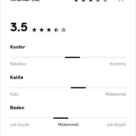
3.5
Konfor
Rahatsız
Konforlu
Kalite
Kötü
Mükemmel
Beden
çok küçük
Mükemmel
çok büyük