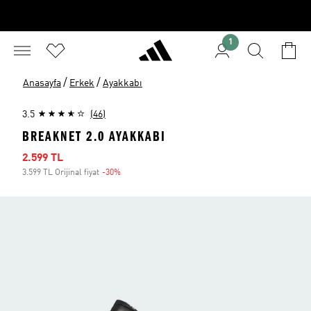
1
/
/
Anasayfa
Erkek
Ayakkabı
3.5
(46)
BREAKNET 2.0 AYAKKABI
İndirimli fiyat
2.599 TL
3.599 TL Orijinal fiyat
-30%
İndirim