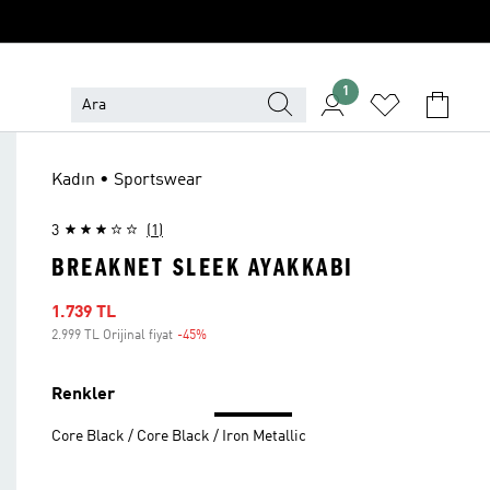
1
Kadın • Sportswear
3
(1)
BREAKNET SLEEK AYAKKABI
İndirimli fiyat
1.739 TL
2.999 TL Orijinal fiyat
-45%
İndirim
Renkler
Core Black / Core Black / Iron Metallic