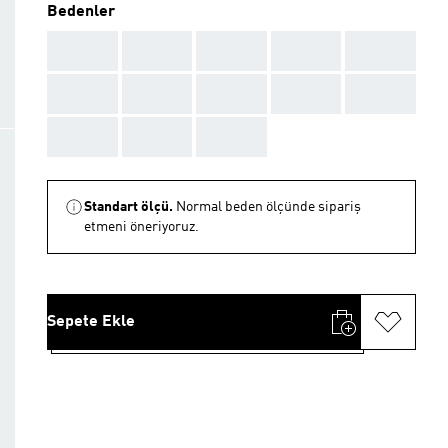
Bedenler
AAA
AAA
AAA
AAA
AAA
AAA
AAA
AAA
AAA
AAA
AAA
AAA
AAA
Standart ölçü.
Normal beden ölçünde sipariş
etmeni öneriyoruz.
Sepete Ekle