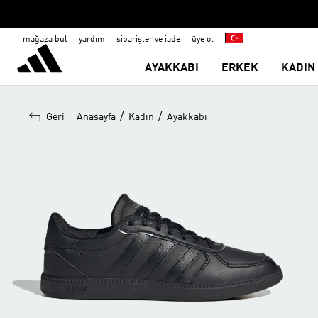
mağaza bul
yardım
siparişler ve iade
üye ol
AYAKKABI
ERKEK
KADIN
/
/
Geri
Anasayfa
Kadın
Ayakkabı