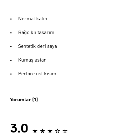
Normal kalıp
Bağcıklı tasarım
Sentetik deri saya
Kumaş astar
Perfore üst kısım
Yorumlar (1)
3.0