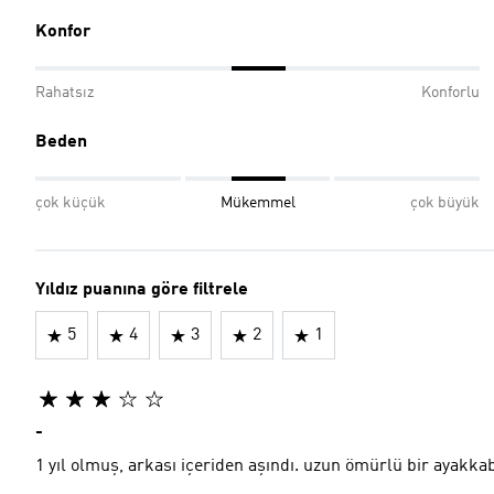
Konfor
Rahatsız
Konforlu
Beden
çok küçük
Mükemmel
çok büyük
Yıldız puanına göre filtrele
5
4
3
2
1
-
1 yıl olmuş, arkası içeriden aşındı. uzun ömürlü bir ayakkab