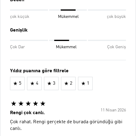
çok küçük
Mükemmel
çok büyük
Genişlik
Çok Dar
Mükemmel
Çok Geniş
Yıldız puanına göre filtrele
5
4
3
2
1
11 Nisan 2026
Rengi çok canlı.
Çok rahat. Rengi gerçekte de burada göründüğü gibi
canlı.