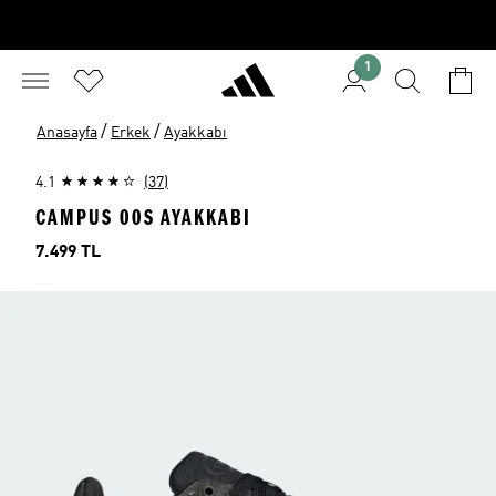
1
/
/
Anasayfa
Erkek
Ayakkabı
4.1
(37)
CAMPUS 00S AYAKKABI
Fiyat
7.499 TL