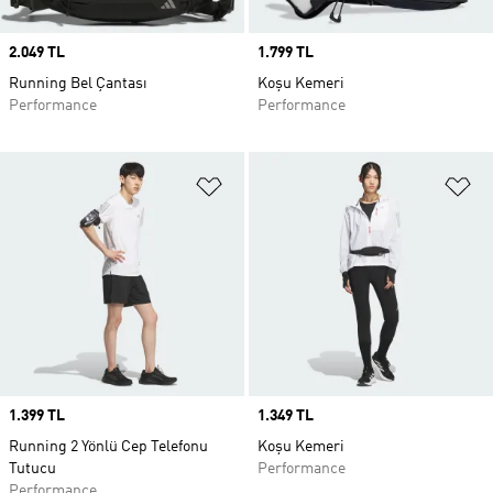
Price
2.049 TL
Price
1.799 TL
Running Bel Çantası
Koşu Kemeri
Performance
Performance
Favori Listesine Ekle
Fa
Price
1.399 TL
Price
1.349 TL
Running 2 Yönlü Cep Telefonu
Koşu Kemeri
Tutucu
Performance
Performance