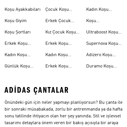
Koşu Ayakkabıları
Çocuk Koşu
Kadın Koşu
Ayakkabıları
Şortları
Koşu Giyim
Erkek Çocuk
Koşu
Koşu Ayakkabıları
Aksesuarları
Koşu Şortları
Kız Çocuk Koşu
Ultraboost Koşu
Ayakkabıları
Ayakkabıları
Erkek Koşu
Erkek Koşu
Supernova Koşu
Ayakkabıları
Tişörtleri
Ayakkabıları
Kadın Koşu
Kadın Koşu
Adizero Koşu
Ayakkabıları
Tişörtleri
Ayakkabıları
Günlük Koşu
Erkek Koşu
Duramo Koşu
Ayakkabıları
Şortları
Ayakkabıları
ADIDAS ÇANTALAR
Önündeki gün için neler yapmayı planlıyorsun? Bu çanta ile
bir sonraki müsabakada, zorlu bir antrenmanda ya da hafta
sonu tatilinde ihtiyacın olan her şey yanında. Stil ve işlevsel
tasarımı detaylara önem veren bir bakış açısıyla bir araya