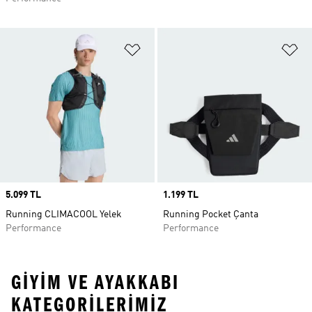
Favori Listesine Ekle
Fa
Price
5.099 TL
Price
1.199 TL
Running CLIMACOOL Yelek
Running Pocket Çanta
Performance
Performance
GIYIM VE AYAKKABI
KATEGORILERIMIZ