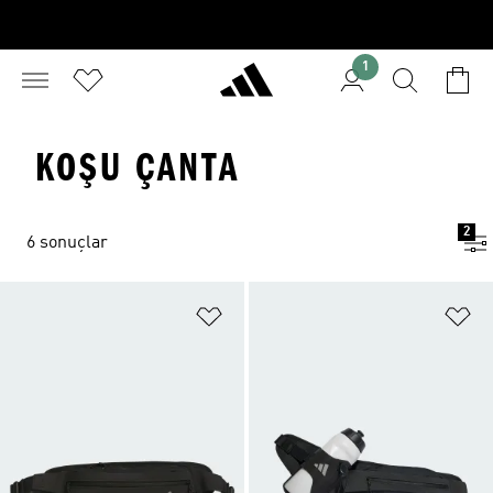
1
KOŞU ÇANTA
2
6 sonuçlar
Favori Listesine Ekle
Fa