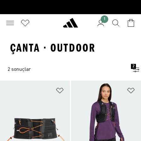
1
ÇANTA · OUTDOOR
2
2 sonuçlar
Favori Listesine Ekle
Fa