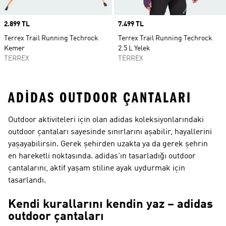
Price
2.899 TL
Price
7.499 TL
Terrex Trail Running Techrock
Terrex Trail Running Techrock
Kemer
2.5 L Yelek
TERREX
TERREX
ADIDAS OUTDOOR ÇANTALARI
Outdoor aktiviteleri için olan adidas koleksiyonlarındaki
outdoor çantaları sayesinde sınırlarını aşabilir, hayallerini
yaşayabilirsin. Gerek şehirden uzakta ya da gerek şehrin
en hareketli noktasında. adidas'ın tasarladığı outdoor
çantalarını, aktif yaşam stiline ayak uydurmak için
tasarlandı.
Kendi kurallarını kendin yaz – adidas
outdoor çantaları