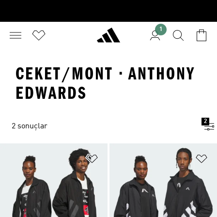
1
CEKET/MONT · ANTHONY
EDWARDS
2
2 sonuçlar
Favori Listesine Ekle
Fa