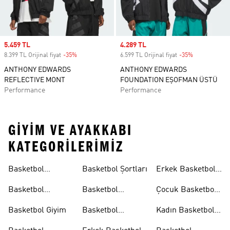
Sale price
5.459 TL
Sale price
4.289 TL
8.399 TL Orijinal fiyat
-35%
Discount
6.599 TL Orijinal fiyat
-35%
Discount
ANTHONY EDWARDS
ANTHONY EDWARDS
REFLECTIVE MONT
FOUNDATION EŞOFMAN ÜSTÜ
Performance
Performance
GIYIM VE AYAKKABI
KATEGORILERIMIZ
Basketbol
Basketbol Şortları
Erkek Basketbol
Koleksiyonları
Formaları
Basketbol
Basketbol
Çocuk Basketbol
Ayakkabıları
Formaları
Formaları
Basketbol Giyim
Basketbol
Kadın Basketbol
Tişörtleri
Tişörtleri