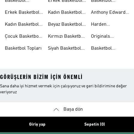
Basketbol
Erkek Basketbol
Basketbol
Aksesuarları
Şortları
Eşofman
Erkek Basketbol
Kadın Basketbol
Anthony Edwards
Takımları
Ayakkabıları
Şortları
Koleksiyonları
Kadın Basketbol
Beyaz Basketbol
Harden
Ayakkabıları
Ayakkabıları
Koleksiyonları
Çocuk Basketbol
Kırmızı Basketbol
Originals
Ayakkabıları
Ayakkabıları
Basketbol
Basketbol Topları
Siyah Basketbol
Basketbol
Ayakkabıları
Ayakkabıları
Ayakkabıları
Outlet
GÖRÜŞLERIN BIZIM IÇIN ÖNEMLI
Sana daha iyi hizmet vermek için çalışıyoruz ve geri bildirimine değer
veriyoruz
Başa dön
Giriş yap
Sepetin (0)