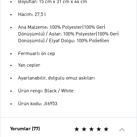
Boyutlar: 15 cm x 31 cm x 44 cm
Hacim: 27,5 l
Ana Malzeme: 100% Polyester(100% Geri̇
Dönüşümlü) / Astar: 100% Polyester(100% Geri̇
Dönüşümlü) / Elyaf Dolgu: 100% Poli̇eti̇len
Fermuarlı ön cep
Yan cepler
Ayarlanabilir, dolgulu omuz askıları
Ürün rengi: Black / White
Ürün kodu: JI6953
Yorumlar (77)