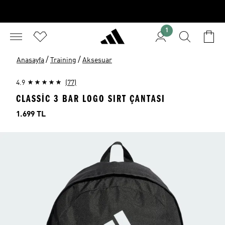
1
/
/
Anasayfa
Training
Aksesuar
4.9
(77)
CLASSIC 3 BAR LOGO SIRT ÇANTASI
Fiyat
1.699 TL