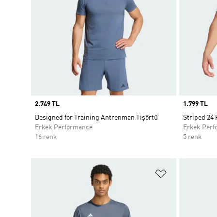
Price
2.749 TL
Price
1.799 TL
Designed for Training Antrenman Tişörtü
Striped 24
Erkek Performance
Erkek Perf
16 renk
5 renk
Favori Listesi