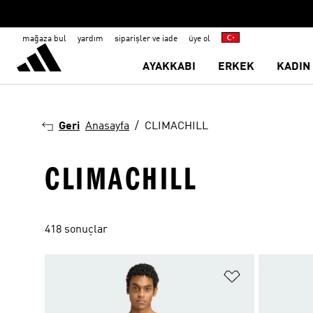
mağaza bul
yardım
siparişler ve iade
üye ol
AYAKKABI
ERKEK
KADIN
Geri
Anasayfa
CLIMACHILL
CLIMACHILL
418 sonuçlar
Favori Listesi