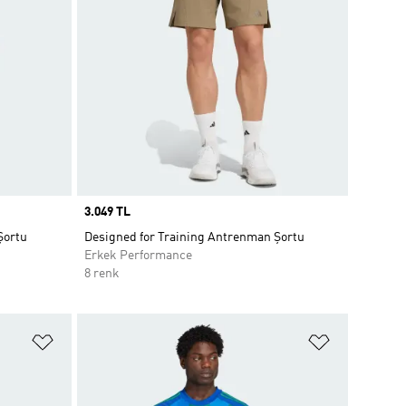
Price
3.049 TL
Şortu
Designed for Training Antrenman Şortu
Erkek Performance
8 renk
Favori Listesine Ekle
Favori List