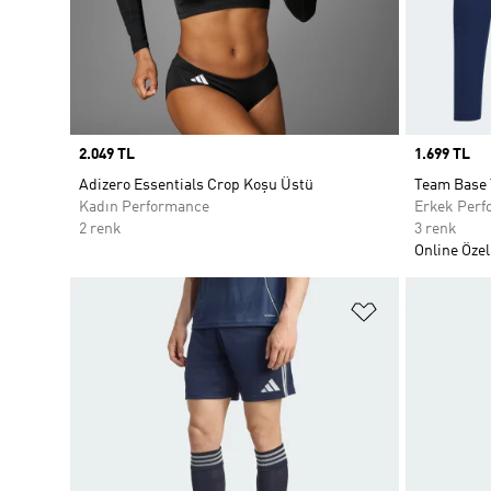
Price
2.049 TL
Price
1.699 TL
Adizero Essentials Crop Koşu Üstü
Team Base 
Kadın Performance
Erkek Perf
2 renk
3 renk
Online Özel
Favori Listesi