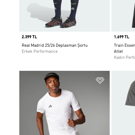
Price
2.399 TL
Price
1.699 TL
Real Madrid 25/26 Deplasman Şortu
Train Esse
Erkek Performance
Atlet
Kadın Perf
Favori Listesi