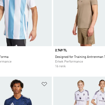
Price
2.749 TL
 Forma
Designed for Training Antrenman 
ormance
Erkek Performance
16 renk
ne Ekle
Favori Listesine Ekle