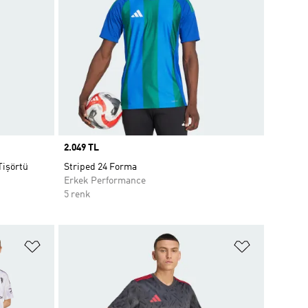
Price
2.049 TL
Tişörtü
Striped 24 Forma
Erkek Performance
5 renk
Favori Listesine Ekle
Favori List