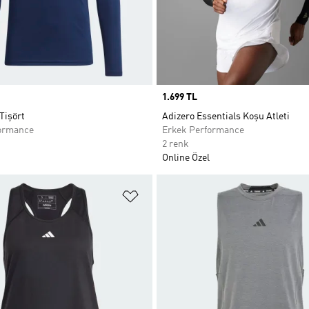
Price
1.699 TL
Tişört
Adizero Essentials Koşu Atleti
ormance
Erkek Performance
2 renk
Online Özel
ne Ekle
Favori Listesine Ekle