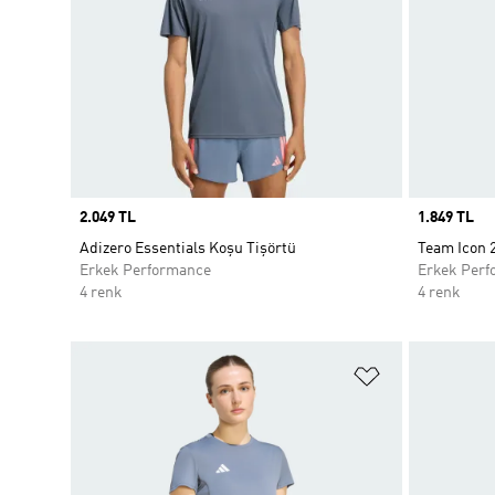
Price
2.049 TL
Price
1.849 TL
Adizero Essentials Koşu Tişörtü
Team Icon 
Erkek Performance
Erkek Perf
4 renk
4 renk
Favori Listesi