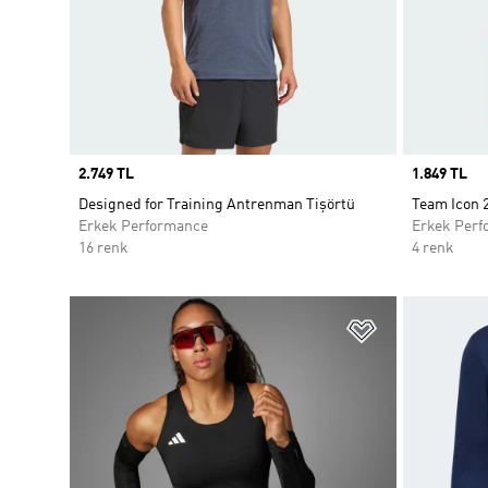
Price
2.749 TL
Price
1.849 TL
Designed for Training Antrenman Tişörtü
Team Icon 
Erkek Performance
Erkek Perf
16 renk
4 renk
Favori Listesi