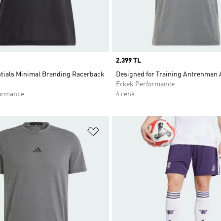
Price
2.399 TL
ntials Minimal Branding Racerback
Designed for Training Antrenman A
Erkek Performance
ormance
4 renk
ne Ekle
Favori Listesine Ekle