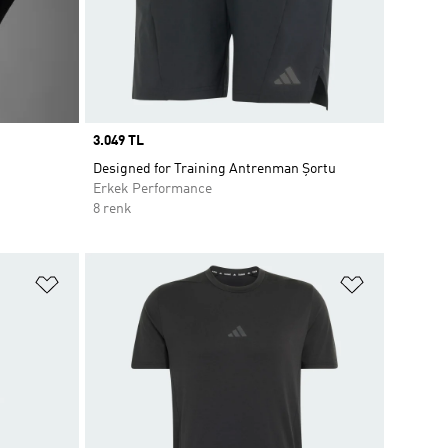
Price
3.049 TL
Designed for Training Antrenman Şortu
Erkek Performance
8 renk
Favori Listesine Ekle
Favori List