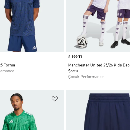
Price
2.199 TL
25 Forma
Manchester United 25/26 Kids De
ormance
Şortu
Çocuk Performance
ne Ekle
Favori Listesine Ekle