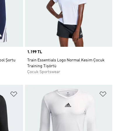
Price
1.199 TL
bol Şortu
Train Essentials Logo Normal Kesim Çocuk
Training Tişörtü
Çocuk Sportswear
Favori Listesine Ekle
Favori List