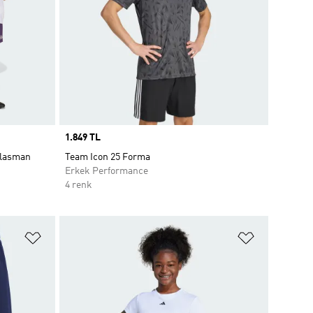
Price
1.849 TL
plasman
Team Icon 25 Forma
Erkek Performance
4 renk
Favori Listesine Ekle
Favori List