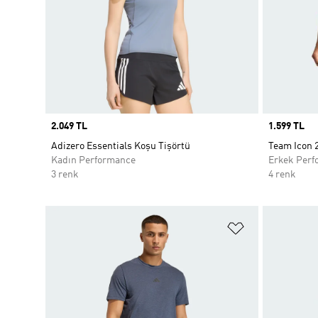
Price
2.049 TL
Price
1.599 TL
Adizero Essentials Koşu Tişörtü
Team Icon 
Kadın Performance
Erkek Perf
3 renk
4 renk
Favori Listesi