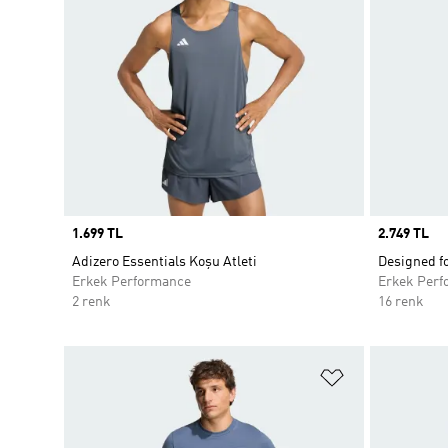
Price
1.699 TL
Price
2.749 TL
Adizero Essentials Koşu Atleti
Designed f
Erkek Performance
Erkek Perf
2 renk
16 renk
Favori Listesi