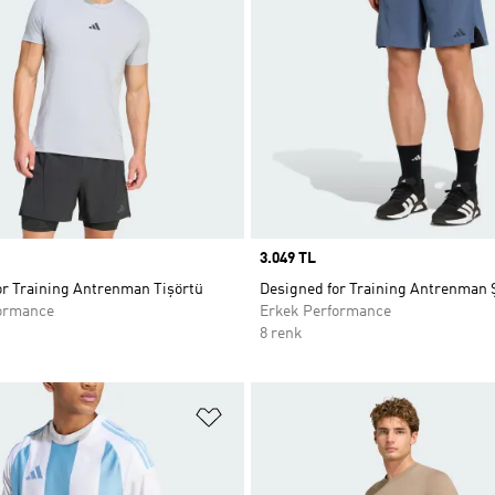
Price
3.049 TL
or Training Antrenman Tişörtü
Designed for Training Antrenman 
ormance
Erkek Performance
8 renk
ne Ekle
Favori Listesine Ekle