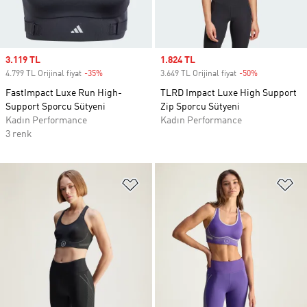
Sale price
3.119 TL
Sale price
1.824 TL
4.799 TL Orijinal fiyat
-35%
Discount
3.649 TL Orijinal fiyat
-50%
Discount
FastImpact Luxe Run High-
TLRD Impact Luxe High Support
Support Sporcu Sütyeni
Zip Sporcu Sütyeni
Kadın Performance
Kadın Performance
3 renk
Favori Listesine Ekle
Fa