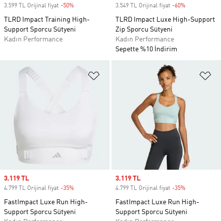
3.599 TL Orijinal fiyat
-50%
Discount
3.549 TL Orijinal fiyat
-60%
Discount
TLRD Impact Training High-
TLRD Impact Luxe High-Support
Support Sporcu Sütyeni
Zip Sporcu Sütyeni
Kadın Performance
Kadın Performance
Sepette %10 İndirim
Favori Listesine Ekle
Fa
Sale price
3.119 TL
Sale price
3.119 TL
4.799 TL Orijinal fiyat
-35%
Discount
4.799 TL Orijinal fiyat
-35%
Discount
FastImpact Luxe Run High-
FastImpact Luxe Run High-
Support Sporcu Sütyeni
Support Sporcu Sütyeni