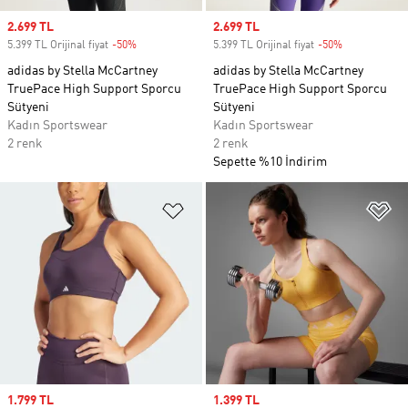
Sale price
2.699 TL
Sale price
2.699 TL
5.399 TL Orijinal fiyat
-50%
Discount
5.399 TL Orijinal fiyat
-50%
Discount
adidas by Stella McCartney
adidas by Stella McCartney
TruePace High Support Sporcu
TruePace High Support Sporcu
Sütyeni
Sütyeni
Kadın Sportswear
Kadın Sportswear
2 renk
2 renk
Sepette %10 İndirim
Favori Listesine Ekle
Fa
Sale price
1.799 TL
Sale price
1.399 TL