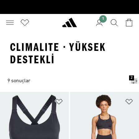
1
CLIMALITE · YÜKSEK
DESTEKLI
2
9 sonuçlar
Favori Listesine Ekle
Fa