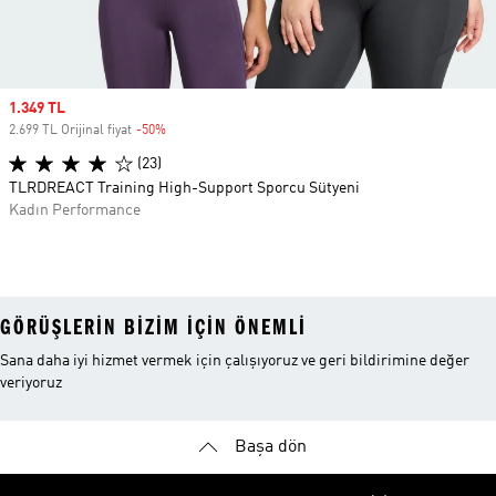
Sale price
1.349 TL
2.699 TL Orijinal fiyat
-50%
Discount
(23)
TLRDREACT Training High-Support Sporcu Sütyeni
Kadın Performance
GÖRÜŞLERIN BIZIM IÇIN ÖNEMLI
Sana daha iyi hizmet vermek için çalışıyoruz ve geri bildirimine değer
veriyoruz
Başa dön