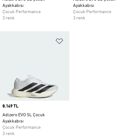
Ayakkabısı
Ayakkabısı
Çocuk Performance
Çocuk Performance
3 renk
3 renk
Favori Listesine Ekle
Price
8.149 TL
Adizero EVO SL Çocuk
Ayakkabısı
Çocuk Performance
3 renk