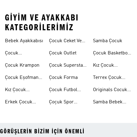
GIYIM VE AYAKKABI
KATEGORILERIMIZ
Bebek Ayakkabısı
Çocuk Ceket Ve
Samba Çocuk
Mont
Çocuk
Çocuk Outlet
Çocuk Basketbol
Ayakkabıları
Ayakkabısı
Çocuk Krampon
Çocuk Superstar
Kız Çocuk
Ayakkabılar
Eşofman Takımı
Çocuk Eşofman
Çocuk Forma
Terrex Çocuk
Takımı
Ayakkabı
Kız Çocuk
Çocuk Futbol
Originals Cocuk
Ayakkabı
Ayakkabısı
Ayakkabi
Erkek Çocuk
Çoçuk Spor
Samba Bebek
Ayakkabı
Ayakkabı
Ayakkabı
GÖRÜŞLERIN BIZIM IÇIN ÖNEMLI