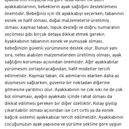
ayaklarının ihtiyaçlarına göre tasarlandı. İlk adım
ayakkabılarının, bebeklerin ayak sağlığını desteklemesi
önemlidir. Bebeğiniz için ilk ayakkabıyı seçerken; tabanının
esnek ve hafif olması, doğal malzemelerle üretilmiş
olması, kaymaz taban, topuk desteği ve doğru numaranın
seçilmesi gibi birçok detaya dikkat etmek gerekir.
Ayakkabının tabanının esnek ve yumuşak olması,
bebeğinizin güvenli yürümesine destek olur. Bunun yanı
sıra, nefes alabilen malzemelerden üretilmiş olması, ayak
sağlığını koruması açısından önemlidir. Ağır ayakkabılar
yürümesini zorlaştıracağından, hafif modeller tercih
edilmelidir. Kaymaz taban, ilk adımlarını atarken daha az
düşmesini sağlarken, güvenle bir noktadan diğerine
gitmesine yardımcı olur. Ayakkabının ne çok sıkı ne de çok
bol olmaması, ayağın ayakkabı içinde rahat olması da
dikkat edilmesi gereken bir diğer özelliktir. Kolay giyilip
çıkarılabilir olması açısından ise cırt cırtlı ya da esnek
bağcık sistemli ayakkabılar tercih edilmelidir. Ayakkabının
çocuğunuzun ayak yapısına ve yürüme şekline göre uygun