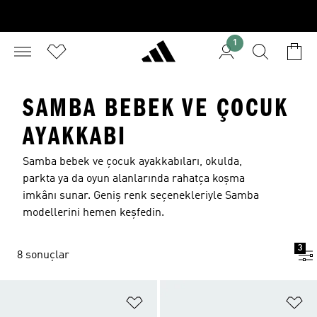
1
SAMBA BEBEK VE ÇOCUK
AYAKKABI
Samba bebek ve çocuk ayakkabıları, okulda,
parkta ya da oyun alanlarında rahatça koşma
imkânı sunar. Geniş renk seçenekleriyle Samba
modellerini hemen keşfedin.
3
8 sonuçlar
Favori Listesine Ekle
Fa