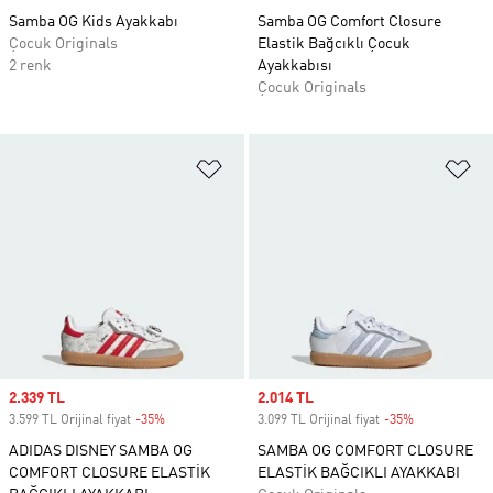
Samba OG Kids Ayakkabı
Samba OG Comfort Closure
Çocuk Originals
Elastik Bağcıklı Çocuk
2 renk
Ayakkabısı
Çocuk Originals
Favori Listesine Ekle
Fa
Sale price
2.339 TL
Sale price
2.014 TL
3.599 TL Orijinal fiyat
-35%
Discount
3.099 TL Orijinal fiyat
-35%
Discount
ADIDAS DISNEY SAMBA OG
SAMBA OG COMFORT CLOSURE
COMFORT CLOSURE ELASTİK
ELASTİK BAĞCIKLI AYAKKABI