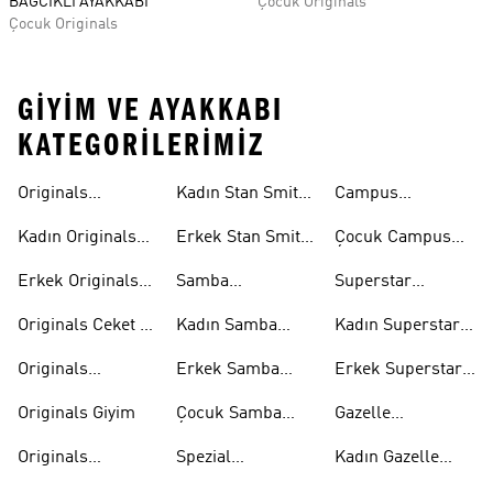
BAĞCIKLI AYAKKABI
Çocuk Originals
Çocuk Originals
GIYIM VE AYAKKABI
KATEGORILERIMIZ
Originals
Kadın Stan Smith
Campus
Ayakkabi
Ayakkabıları
Ayakkabıları
Kadın Originals
Erkek Stan Smith
Çocuk Campus
Ayakkabı
Ayakkabıları
Ayakkabıları
Erkek Originals
Samba
Superstar
Ayakkabı
Ayakkabıları
Ayakkabıları
Originals Ceket &
Kadın Samba
Kadın Superstar
Mont
Ayakkabıları
Ayakkabıları
Originals
Erkek Samba
Erkek Superstar
Eşofman Takımı
Ayakkabıları
Ayakkabıları
Originals Giyim
Çocuk Samba
Gazelle
Ayakkabıları
Ayakkabıları
Originals
Spezial
Kadın Gazelle
Tişörtleri
Ayakkabıları
Ayakkabıları