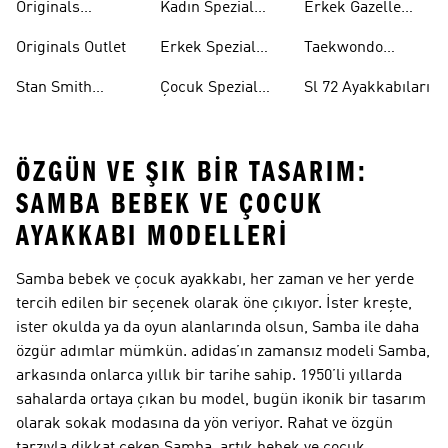
Originals
Kadın Spezial
Erkek Gazelle
Eşofman Altları
Ayakkabıları
Ayakkabıları
Originals Outlet
Erkek Spezial
Taekwondo
Ayakkabıları
Ayakkabıları
Stan Smith
Çocuk Spezial
Sl 72 Ayakkabıları
Ayakkabıları
Ayakkabıları
ÖZGÜN VE ŞIK BIR TASARIM:
SAMBA BEBEK VE ÇOCUK
AYAKKABI MODELLERI
Samba bebek ve çocuk ayakkabı, her zaman ve her yerde
tercih edilen bir seçenek olarak öne çıkıyor. İster kreşte,
ister okulda ya da oyun alanlarında olsun, Samba ile daha
özgür adımlar mümkün. adidas’ın zamansız modeli Samba,
arkasında onlarca yıllık bir tarihe sahip. 1950’li yıllarda
sahalarda ortaya çıkan bu model, bugün ikonik bir tasarım
olarak sokak modasına da yön veriyor. Rahat ve özgün