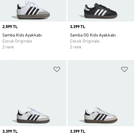
Price
2.599 TL
Price
3.399 TL
Samba Kids Ayakkabı
Samba OG Kids Ayakkabı
Çocuk Originals
Çocuk Originals
2 renk
2 renk
Favori Listesine Ekle
Fa
Price
3.399 TL
Price
3.399 TL