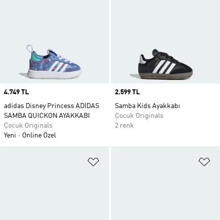
Price
4.749 TL
Price
2.599 TL
adidas Disney Princess ADIDAS
Samba Kids Ayakkabı
SAMBA QUICKON AYAKKABI
Çocuk Originals
Çocuk Originals
2 renk
Yeni
Online Özel
Favori Listesine Ekle
Fa