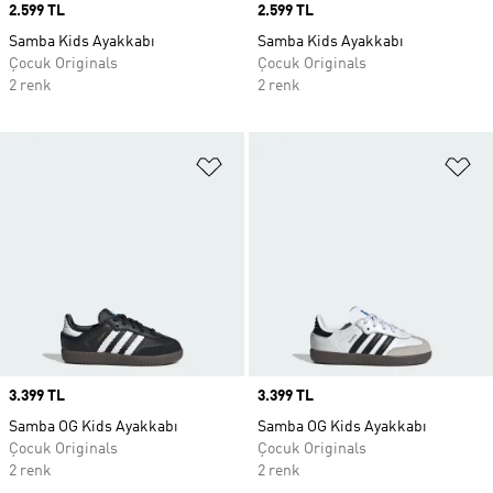
Price
2.599 TL
Price
2.599 TL
Samba Kids Ayakkabı
Samba Kids Ayakkabı
Çocuk Originals
Çocuk Originals
2 renk
2 renk
Favori Listesine Ekle
Fa
Price
3.399 TL
Price
3.399 TL
Samba OG Kids Ayakkabı
Samba OG Kids Ayakkabı
Çocuk Originals
Çocuk Originals
2 renk
2 renk