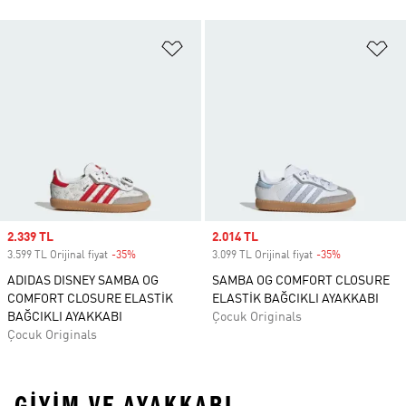
Favori Listesine Ekle
Fa
Sale price
2.339 TL
Sale price
2.014 TL
3.599 TL Orijinal fiyat
-35%
Discount
3.099 TL Orijinal fiyat
-35%
Discount
ADIDAS DISNEY SAMBA OG
SAMBA OG COMFORT CLOSURE
COMFORT CLOSURE ELASTİK
ELASTİK BAĞCIKLI AYAKKABI
BAĞCIKLI AYAKKABI
Çocuk Originals
Çocuk Originals