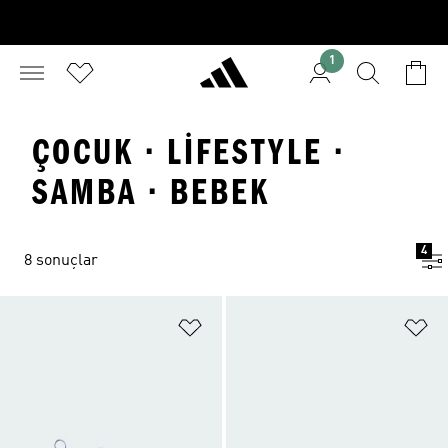
1
ÇOCUK · LIFESTYLE ·
SAMBA · BEBEK
4
8 sonuçlar
Favori Listesine Ekle
Fa