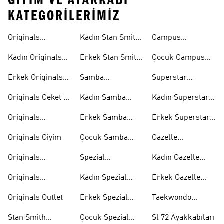
GIYIM VE AYAKKABI
KATEGORILERIMIZ
Originals
Kadın Stan Smith
Campus
Ayakkabi
Ayakkabıları
Ayakkabıları
Kadın Originals
Erkek Stan Smith
Çocuk Campus
Ayakkabı
Ayakkabıları
Ayakkabıları
Erkek Originals
Samba
Superstar
Ayakkabı
Ayakkabıları
Ayakkabıları
Originals Ceket &
Kadın Samba
Kadın Superstar
Mont
Ayakkabıları
Ayakkabıları
Originals
Erkek Samba
Erkek Superstar
Eşofman Takımı
Ayakkabıları
Ayakkabıları
Originals Giyim
Çocuk Samba
Gazelle
Ayakkabıları
Ayakkabıları
Originals
Spezial
Kadın Gazelle
Tişörtleri
Ayakkabıları
Ayakkabıları
Originals
Kadın Spezial
Erkek Gazelle
Eşofman Altları
Ayakkabıları
Ayakkabıları
Originals Outlet
Erkek Spezial
Taekwondo
Ayakkabıları
Ayakkabıları
Stan Smith
Çocuk Spezial
Sl 72 Ayakkabıları