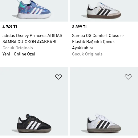
Price
4.749 TL
Price
3.399 TL
adidas Disney Princess ADIDAS
Samba OG Comfort Closure
SAMBA QUICKON AYAKKABI
Elastik Bağcıklı Çocuk
Çocuk Originals
Ayakkabısı
Yeni
Online Özel
Çocuk Originals
Favori Listesine Ekle
Fa