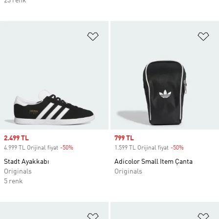
23 renk
Favori Listesine Ekle
Fa
Sale price
2.499 TL
Sale price
799 TL
4.999 TL Orijinal fiyat
-50%
Discount
1.599 TL Orijinal fiyat
-50%
Discount
Stadt Ayakkabı
Adicolor Small Item Çanta
Originals
Originals
5 renk
Favori Listesine Ekle
Fa