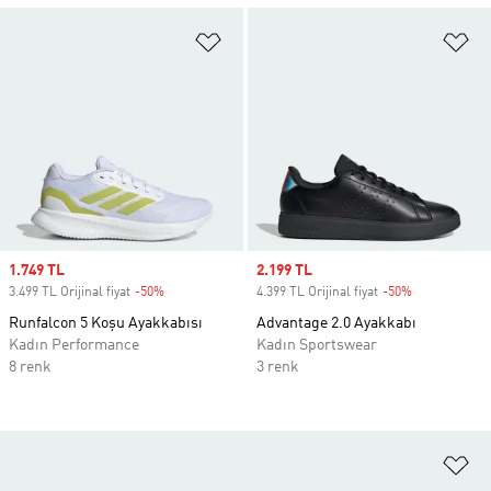
Favori Listesine Ekle
Fa
Sale price
1.749 TL
Sale price
2.199 TL
3.499 TL Orijinal fiyat
-50%
Discount
4.399 TL Orijinal fiyat
-50%
Discount
Runfalcon 5 Koşu Ayakkabısı
Advantage 2.0 Ayakkabı
Kadın Performance
Kadın Sportswear
8 renk
3 renk
Fa