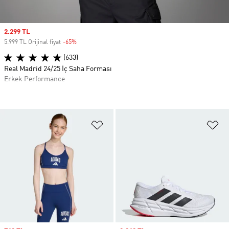
Sale price
2.299 TL
5.999 TL Orijinal fiyat
-65%
Discount
(633)
Real Madrid 24/25 İç Saha Forması
Erkek Performance
Favori Listesine Ekle
Fa