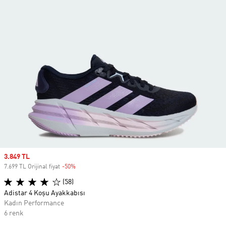
Sale price
3.849 TL
7.699 TL Orijinal fiyat
-50%
Discount
(58)
Adistar 4 Koşu Ayakkabısı
Kadın Performance
6 renk