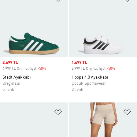
Sale price
2.499 TL
Sale price
1.499 TL
4.999 TL Orijinal fiyat
-50%
Discount
2.999 TL Orijinal fiyat
-50%
Discount
Stadt Ayakkabı
Hoops 4.0 Ayakkabı
Originals
Çocuk Sportswear
5 renk
2 renk
Favori Listesine Ekle
Fa