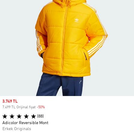
Sale price
3.749 TL
7.499 TL Orijinal fiyat
-50%
Discount
(88)
Adicolor Reversible Mont
Erkek Originals