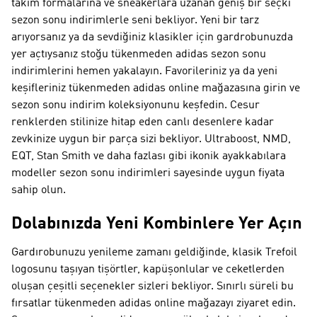
takım formalarına ve sneakerlara uzanan geniş bir seçki
sezon sonu indirimlerle seni bekliyor. Yeni bir tarz
arıyorsanız ya da sevdiğiniz klasikler için gardrobunuzda
yer açtıysanız stoğu tükenmeden adidas sezon sonu
indirimlerini hemen yakalayın. Favorileriniz ya da yeni
keşifleriniz tükenmeden adidas online mağazasına girin ve
sezon sonu indirim koleksiyonunu keşfedin. Cesur
renklerden stilinize hitap eden canlı desenlere kadar
zevkinize uygun bir parça sizi bekliyor. Ultraboost, NMD,
EQT, Stan Smith ve daha fazlası gibi ikonik ayakkabılara
modeller sezon sonu indirimleri sayesinde uygun fiyata
sahip olun.
Dolabınızda Yeni Kombinlere Yer Açın
Gardırobunuzu yenileme zamanı geldiğinde, klasik Trefoil
logosunu taşıyan tişörtler, kapüşonlular ve ceketlerden
oluşan çeşitli seçenekler sizleri bekliyor. Sınırlı süreli bu
fırsatlar tükenmeden adidas online mağazayı ziyaret edin.