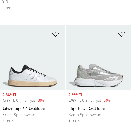
Y-3
2 renk
Favori Listesine Ekle
Fa
Sale price
2.349 TL
Sale price
2.999 TL
4.699 TL Orijinal fiyat
-50%
Discount
5.999 TL Orijinal fiyat
-50%
Discount
Advantage 2.0 Ayakkabı
Lightblaze Ayakkabı
Erkek Sportswear
Kadın Sportswear
2 renk
9 renk