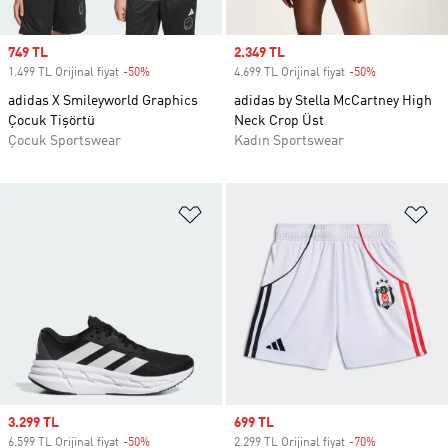
Sale price
749 TL
Sale price
2.349 TL
1.499 TL Orijinal fiyat
-50%
Discount
4.699 TL Orijinal fiyat
-50%
Discount
adidas X Smileyworld Graphics
adidas by Stella McCartney High
Çocuk Tişörtü
Neck Crop Üst
Çocuk Sportswear
Kadın Sportswear
Favori Listesine Ekle
Fa
Sale price
3.299 TL
Sale price
699 TL
6.599 TL Orijinal fiyat
-50%
Discount
2.299 TL Orijinal fiyat
-70%
Discount