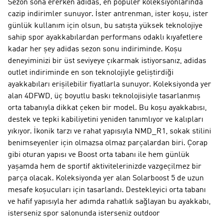
Sezon sona ererken adidas, en popüler koleksiyonlarında
cazip indirimler sunuyor. İster antrenman, ister koşu, ister
günlük kullanım için olsun, bu satışta yüksek teknolojiye
sahip spor ayakkabılardan performans odaklı kıyafetlere
kadar her şey adidas sezon sonu indiriminde. Koşu
deneyiminizi bir üst seviyeye çıkarmak istiyorsanız, adidas
outlet indiriminde en son teknolojiyle geliştirdiği
ayakkabıları erişilebilir fiyatlarla sunuyor. Koleksiyonda yer
alan 4DFWD, üç boyutlu baskı teknolojisiyle tasarlanmış
orta tabanıyla dikkat çeken bir model. Bu koşu ayakkabısı,
destek ve tepki kabiliyetini yeniden tanımlıyor ve kalıpları
yıkıyor. İkonik tarzı ve rahat yapısıyla NMD_R1, sokak stilini
benimseyenler için olmazsa olmaz parçalardan biri. Çorap
gibi oturan yapısı ve Boost orta tabanı ile hem günlük
yaşamda hem de sportif aktivitelerinizde vazgeçilmez bir
parça olacak. Koleksiyonda yer alan Solarboost 5 de uzun
mesafe koşucuları için tasarlandı. Destekleyici orta tabanı
ve hafif yapısıyla her adımda rahatlık sağlayan bu ayakkabı,
isterseniz spor salonunda isterseniz outdoor