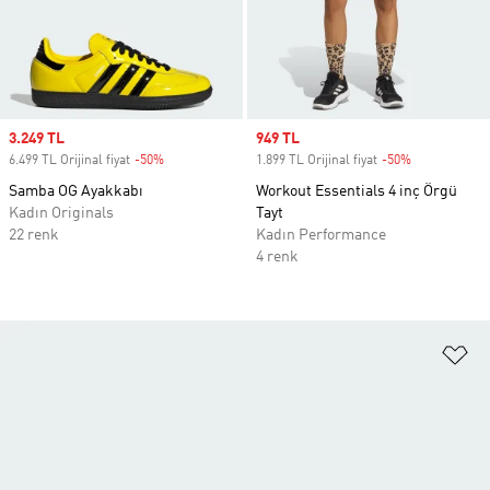
Sale price
3.249 TL
Sale price
949 TL
6.499 TL Orijinal fiyat
-50%
Discount
1.899 TL Orijinal fiyat
-50%
Discount
Samba OG Ayakkabı
Workout Essentials 4 inç Örgü
Kadın Originals
Tayt
22 renk
Kadın Performance
4 renk
Fa