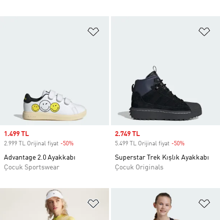
Favori Listesine Ekle
Fa
Sale price
1.499 TL
Sale price
2.749 TL
2.999 TL Orijinal fiyat
-50%
Discount
5.499 TL Orijinal fiyat
-50%
Discount
Advantage 2.0 Ayakkabı
Superstar Trek Kışlık Ayakkabı
Çocuk Sportswear
Çocuk Originals
Favori Listesine Ekle
Fa