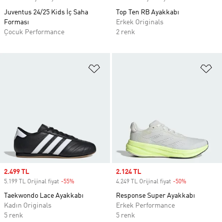
Juventus 24/25 Kids İç Saha
Top Ten RB Ayakkabı
Forması
Erkek Originals
Çocuk Performance
2 renk
Favori Listesine Ekle
Fa
Sale price
2.499 TL
Sale price
2.124 TL
5.199 TL Orijinal fiyat
-55%
Discount
4.249 TL Orijinal fiyat
-50%
Discount
Taekwondo Lace Ayakkabı
Response Super Ayakkabı
Kadın Originals
Erkek Performance
5 renk
5 renk