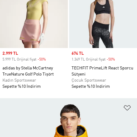
Sale price
2.999 TL
Sale price
674 TL
5.999 TL Orijinal fiyat
-50%
Discount
1.349 TL Orijinal fiyat
-50%
Discount
adidas by Stella McCartney
TECHFIT PrimeLift React Sporcu
TrueNature Golf Polo Tişört
Sütyeni
Kadın Sportswear
Çocuk Sportswear
Sepette %10 İndirim
Sepette %10 İndirim
Fa