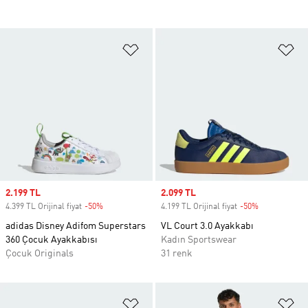
Favori Listesine Ekle
Fa
Sale price
2.199 TL
Sale price
2.099 TL
4.399 TL Orijinal fiyat
-50%
Discount
4.199 TL Orijinal fiyat
-50%
Discount
adidas Disney Adifom Superstars
VL Court 3.0 Ayakkabı
360 Çocuk Ayakkabısı
Kadın Sportswear
Çocuk Originals
31 renk
Favori Listesine Ekle
Fa