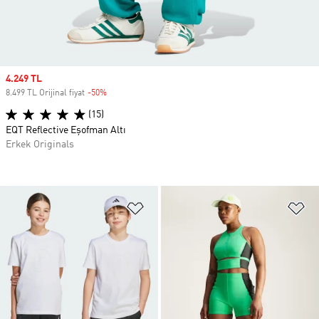
Sale price
4.249 TL
8.499 TL Orijinal fiyat
-50%
Discount
(15)
EQT Reflective Eşofman Altı
Erkek Originals
Favori Listesine Ekle
Fa