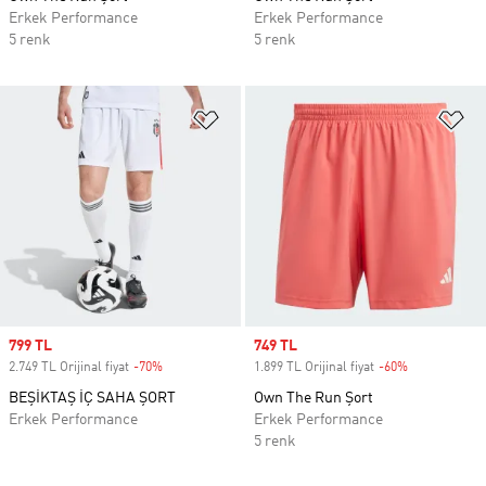
Erkek Performance
Erkek Performance
5 renk
5 renk
Favori Listesine Ekle
Fa
Sale price
799 TL
Sale price
749 TL
2.749 TL Orijinal fiyat
-70%
Discount
1.899 TL Orijinal fiyat
-60%
Discount
BEŞİKTAŞ İÇ SAHA ŞORT
Own The Run Şort
Erkek Performance
Erkek Performance
5 renk