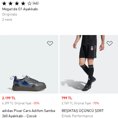
(46)
Megaride O1 Ayakkabı
Originals
2 renk
Favori Listesine Ekle
Fa
Sale price
2.199 TL
Sale price
799 TL
4.399 TL Orijinal fiyat
-50%
Discount
2.749 TL Orijinal fiyat
-70%
Discount
adidas Pixar Cars Adifom Samba
BEŞİKTAŞ ÜÇÜNCÜ ŞORT
360 Ayakkabı - Çocuk
Erkek Performance