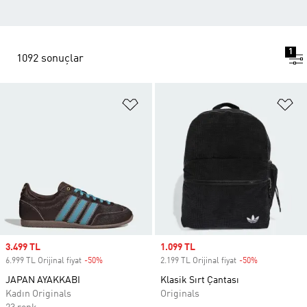
1
1092 sonuçlar
Favori Listesine Ekle
Fa
Sale price
3.499 TL
Sale price
1.099 TL
6.999 TL Orijinal fiyat
-50%
Discount
2.199 TL Orijinal fiyat
-50%
Discount
JAPAN AYAKKABI
Klasik Sırt Çantası
Kadın Originals
Originals