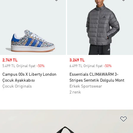
Sale price
2.749 TL
Sale price
3.249 TL
5.499 TL Orijinal fiyat
-50%
Discount
6.499 TL Orijinal fiyat
-50%
Discount
Campus 00s X Liberty London
Essentials CLIMAWARM 3-
Çocuk Ayakkabısı
Stripes Sentetik Dolgulu Mont
Çocuk Originals
Erkek Sportswear
2 renk
Fa