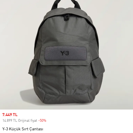
Sale price
7.449 TL
14.899 TL Orijinal fiyat
-50%
Discount
Y-3 Küçük Sırt Çantası