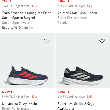
Sale price
749 TL
Sale price
3.849 TL
1.499 TL Orijinal fiyat
-50%
Discount
7.699 TL Orijinal fiyat
-50%
Discount
Train Essentials Collegiate Print
Adistar 4 Koşu Ayakkabısı
Çocuk Sporcu Sütyeni
Erkek Performance
Çocuk Sportswear
5 renk
Sepette %10 İndirim
Favori Listesine Ekle
Fa
Sale price
4.999 TL
Sale price
3.249 TL
9.999 TL Orijinal fiyat
-50%
Discount
6.499 TL Orijinal fiyat
-50%
Discount
Ultraboost 5x Ayakkabı
Supernova Stride 2 Koşu
Erkek Performance
Ayakkabısı