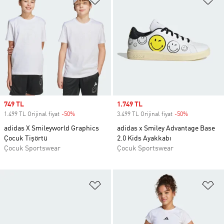
Sale price
749 TL
Sale price
1.749 TL
1.499 TL Orijinal fiyat
-50%
Discount
3.499 TL Orijinal fiyat
-50%
Discount
adidas X Smileyworld Graphics
adidas x Smiley Advantage Base
Çocuk Tişörtü
2.0 Kids Ayakkabı
Çocuk Sportswear
Çocuk Sportswear
Favori Listesine Ekle
Fa