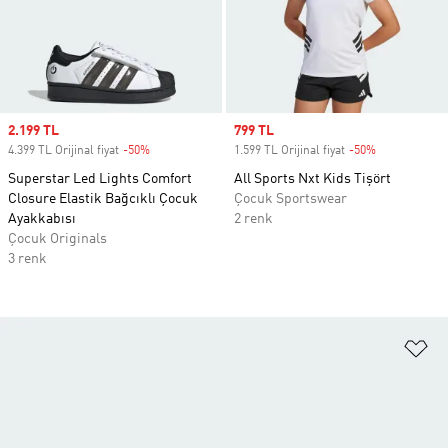
Sale price
2.199 TL
Sale price
799 TL
4.399 TL Orijinal fiyat
-50%
Discount
1.599 TL Orijinal fiyat
-50%
Discount
Superstar Led Lights Comfort
All Sports Nxt Kids Tişört
Closure Elastik Bağcıklı Çocuk
Çocuk Sportswear
Ayakkabısı
2 renk
Çocuk Originals
3 renk
Fa