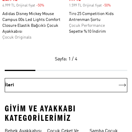
4.999 TL Orijinal fiyat
-50%
Discount
1.599 TL Orijinal fiyat
-50%
Discount
Adidas Disney Mickey Mouse
Tiro 25 Competition Kids
Campus 00s Led Lights Comfort
Antrenman Şortu
Closure Elastik Bağcıklı Çocuk
Çocuk Performance
Ayakkabısı
Sepette %10 İndirim
Çocuk Originals
Sayfa: 1 / 4
İleri
GIYIM VE AYAKKABI
KATEGORILERIMIZ
Bebek Ayakkabısı
Çocuk Ceket Ve
Samba Çocuk