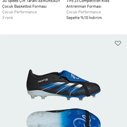
3G Speed Çift Taraflı AEROREADY
Tiro 25 Competition Kids
Çocuk Basketbol Forması
Antrenman Forması
Çocuk Performance
Çocuk Performance
3 renk
Sepette %10 İndirim
Fa