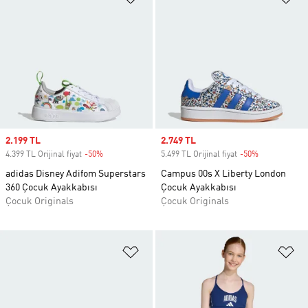
Sale price
2.199 TL
Sale price
2.749 TL
4.399 TL Orijinal fiyat
-50%
Discount
5.499 TL Orijinal fiyat
-50%
Discount
adidas Disney Adifom Superstars
Campus 00s X Liberty London
360 Çocuk Ayakkabısı
Çocuk Ayakkabısı
Çocuk Originals
Çocuk Originals
Favori Listesine Ekle
Fa