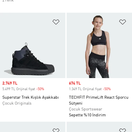
2 renk
Favori Listesine Ekle
Fa
Sale price
2.749 TL
Sale price
674 TL
5.499 TL Orijinal fiyat
-50%
Discount
1.349 TL Orijinal fiyat
-50%
Discount
Superstar Trek Kışlık Ayakkabı
TECHFIT PrimeLift React Sporcu
Çocuk Originals
Sütyeni
Çocuk Sportswear
Sepette %10 İndirim
Favori Listesine Ekle
Fa