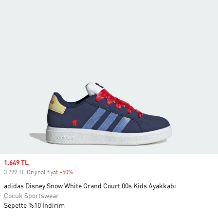
Sale price
1.649 TL
3.299 TL Orijinal fiyat
-50%
Discount
adidas Disney Snow White Grand Court 00s Kids Ayakkabı
Çocuk Sportswear
Sepette %10 İndirim