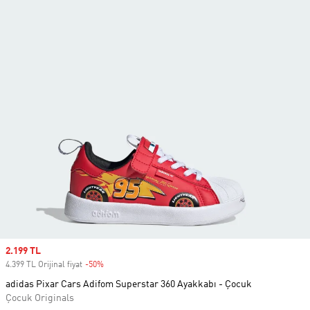
Sale price
2.199 TL
4.399 TL Orijinal fiyat
-50%
Discount
adidas Pixar Cars Adifom Superstar 360 Ayakkabı - Çocuk
Çocuk Originals