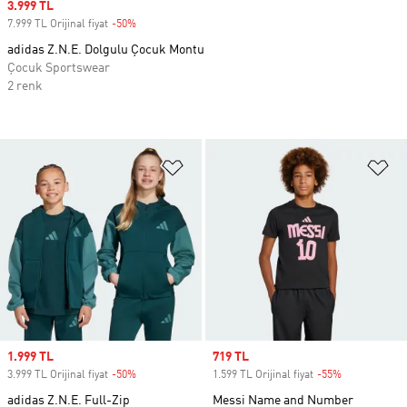
Sale price
3.999 TL
7.999 TL Orijinal fiyat
-50%
Discount
adidas Z.N.E. Dolgulu Çocuk Montu
Çocuk Sportswear
2 renk
Favori Listesine Ekle
Fa
Sale price
1.999 TL
Sale price
719 TL
3.999 TL Orijinal fiyat
-50%
Discount
1.599 TL Orijinal fiyat
-55%
Discount
adidas Z.N.E. Full-Zip
Messi Name and Number