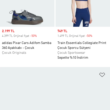
Sale price
2.199 TL
Sale price
749 TL
4.399 TL Orijinal fiyat
-50%
Discount
1.499 TL Orijinal fiyat
-50%
Discount
adidas Pixar Cars Adifom Samba
Train Essentials Collegiate Print
360 Ayakkabı - Çocuk
Çocuk Sporcu Sütyeni
Çocuk Originals
Çocuk Sportswear
Sepette %10 İndirim
Fa