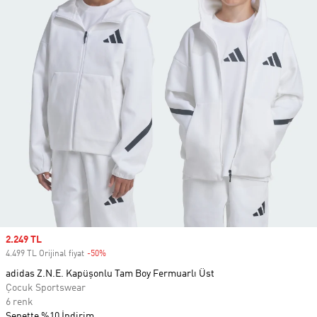
Sale price
2.249 TL
4.499 TL Orijinal fiyat
-50%
Discount
adidas Z.N.E. Kapüşonlu Tam Boy Fermuarlı Üst
Çocuk Sportswear
6 renk
Sepette %10 İndirim