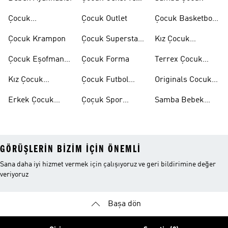
Mont
Çocuk
Çocuk Outlet
Çocuk Basketbol
Ayakkabıları
Ayakkabısı
Çocuk Krampon
Çocuk Superstar
Kız Çocuk
Ayakkabılar
Eşofman Takımı
Çocuk Eşofman
Çocuk Forma
Terrex Çocuk
Takımı
Ayakkabı
Kız Çocuk
Çocuk Futbol
Originals Cocuk
Ayakkabı
Ayakkabısı
Ayakkabi
Erkek Çocuk
Çoçuk Spor
Samba Bebek
Ayakkabı
Ayakkabı
Ayakkabı
GÖRÜŞLERIN BIZIM IÇIN ÖNEMLI
Sana daha iyi hizmet vermek için çalışıyoruz ve geri bildirimine değer
veriyoruz
Başa dön