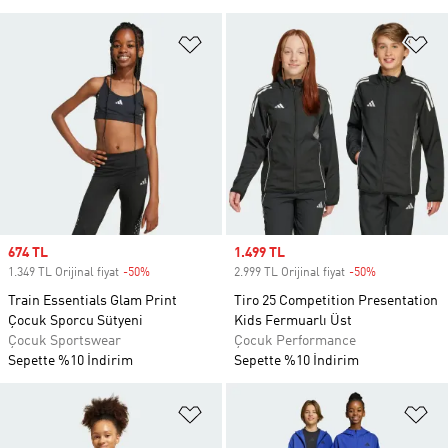
Favori Listesine Ekle
Fa
Sale price
674 TL
Sale price
1.499 TL
1.349 TL Orijinal fiyat
-50%
Discount
2.999 TL Orijinal fiyat
-50%
Discount
Train Essentials Glam Print
Tiro 25 Competition Presentation
Çocuk Sporcu Sütyeni
Kids Fermuarlı Üst
Çocuk Sportswear
Çocuk Performance
Sepette %10 İndirim
Sepette %10 İndirim
Favori Listesine Ekle
Fa