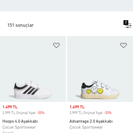
2
151 sonuçlar
Favori Listesine Ekle
Fa
Sale price
1.499 TL
Sale price
1.499 TL
2.999 TL Orijinal fiyat
-50%
Discount
2.999 TL Orijinal fiyat
-50%
Discount
Hoops 4.0 Ayakkabı
Advantage 2.0 Ayakkabı
Çocuk Sportswear
Çocuk Sportswear