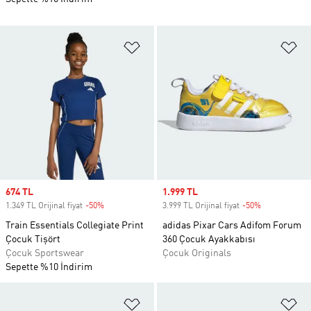
Favori Listesine Ekle
Fa
Sale price
674 TL
Sale price
1.999 TL
1.349 TL Orijinal fiyat
-50%
Discount
3.999 TL Orijinal fiyat
-50%
Discount
Train Essentials Collegiate Print
adidas Pixar Cars Adifom Forum
Çocuk Tişört
360 Çocuk Ayakkabısı
Çocuk Sportswear
Çocuk Originals
Sepette %10 İndirim
Favori Listesine Ekle
Fa