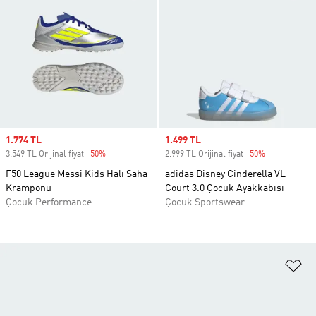
Sale price
1.774 TL
Sale price
1.499 TL
3.549 TL Orijinal fiyat
-50%
Discount
2.999 TL Orijinal fiyat
-50%
Discount
F50 League Messi Kids Halı Saha
adidas Disney Cinderella VL
Kramponu
Court 3.0 Çocuk Ayakkabısı
Çocuk Performance
Çocuk Sportswear
Fa