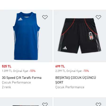
Favori Listesine Ekle
Fa
Sale price
525 TL
Sale price
699 TL
1.099 TL Orijinal fiyat
-55%
Discount
2.299 TL Orijinal fiyat
-70%
Discount
3G Speed Çift Taraflı Forma
BEŞİKTAŞ ÇOCUK ÜÇÜNCÜ
Çocuk Performance
ŞORT
2 renk
Çocuk Performance
Favori Listesine Ekle
Fa