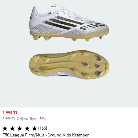
Sale price
1.999 TL
3.999 TL Orijinal fiyat
-50%
Discount
(165)
F50 League Firm/Multi-Ground Kids Krampon