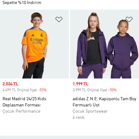
Sepette %10 İndirim
Favori Listesine Ekle
Fa
Sale price
2.024 TL
Sale price
1.999 TL
4.499 TL Orijinal fiyat
-55%
Discount
3.999 TL Orijinal fiyat
-50%
Discount
Real Madrid 24/25 Kids
adidas Z.N.E. Kapüşonlu Tam Boy
Deplasman Forması
Fermuarlı Üst
Çocuk Performance
Çocuk Sportswear
6 renk