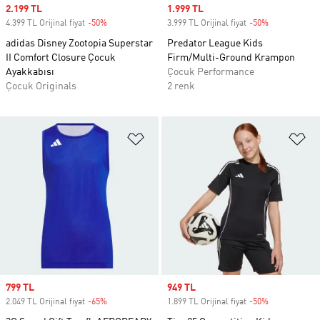
Sale price
2.199 TL
Sale price
1.999 TL
4.399 TL Orijinal fiyat
-50%
Discount
3.999 TL Orijinal fiyat
-50%
Discount
adidas Disney Zootopia Superstar
Predator League Kids
II Comfort Closure Çocuk
Firm/Multi-Ground Krampon
Ayakkabısı
Çocuk Performance
Çocuk Originals
2 renk
Favori Listesine Ekle
Fa
Sale price
799 TL
Sale price
949 TL
2.049 TL Orijinal fiyat
-65%
Discount
1.899 TL Orijinal fiyat
-50%
Discount