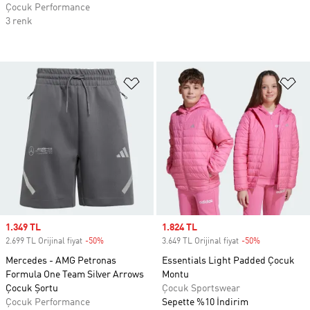
Çocuk Performance
3 renk
Favori Listesine Ekle
Fa
Sale price
1.349 TL
Sale price
1.824 TL
2.699 TL Orijinal fiyat
-50%
Discount
3.649 TL Orijinal fiyat
-50%
Discount
Mercedes - AMG Petronas
Essentials Light Padded Çocuk
Formula One Team Silver Arrows
Montu
Çocuk Şortu
Çocuk Sportswear
Çocuk Performance
Sepette %10 İndirim