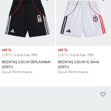
Sale price
699 TL
Sale price
699 TL
2.299 TL Orijinal fiyat
-70%
Discount
2.299 TL Orijinal fiyat
-70%
Discount
BEŞİKTAŞ ÇOCUK DEPLASMAN
BEŞİKTAŞ ÇOCUK İÇ SAHA
ŞORTU
ŞORTU
Çocuk Performance
Çocuk Performance
Fa