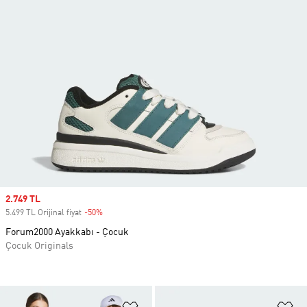
Sale price
2.749 TL
5.499 TL Orijinal fiyat
-50%
Discount
Forum2000 Ayakkabı - Çocuk
Çocuk Originals
Favori Listesine Ekle
Fa