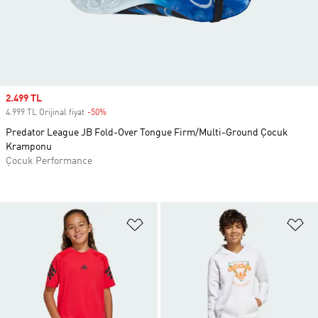
Sale price
2.499 TL
4.999 TL Orijinal fiyat
-50%
Discount
Predator League JB Fold-Over Tongue Firm/Multi-Ground Çocuk
Kramponu
Çocuk Performance
Favori Listesine Ekle
Fa