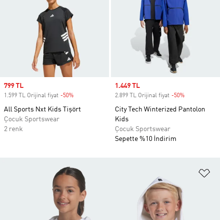
Sale price
799 TL
Sale price
1.449 TL
1.599 TL Orijinal fiyat
-50%
Discount
2.899 TL Orijinal fiyat
-50%
Discount
All Sports Nxt Kids Tişört
City Tech Winterized Pantolon
Çocuk Sportswear
Kids
2 renk
Çocuk Sportswear
Sepette %10 İndirim
Fa