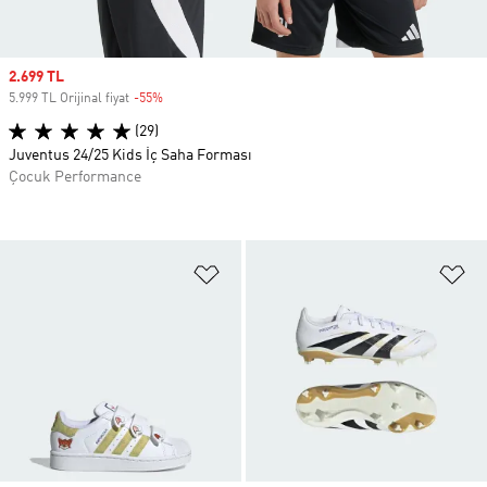
Sale price
2.699 TL
5.999 TL Orijinal fiyat
-55%
Discount
(29)
Juventus 24/25 Kids İç Saha Forması
Çocuk Performance
Favori Listesine Ekle
Fa