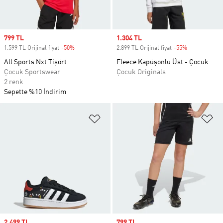
Sale price
799 TL
Sale price
1.304 TL
1.599 TL Orijinal fiyat
-50%
Discount
2.899 TL Orijinal fiyat
-55%
Discount
All Sports Nxt Tişört
Fleece Kapüşonlu Üst - Çocuk
Çocuk Sportswear
Çocuk Originals
2 renk
Sepette %10 İndirim
Favori Listesine Ekle
Fa
Sale price
2.499 TL
Sale price
799 TL