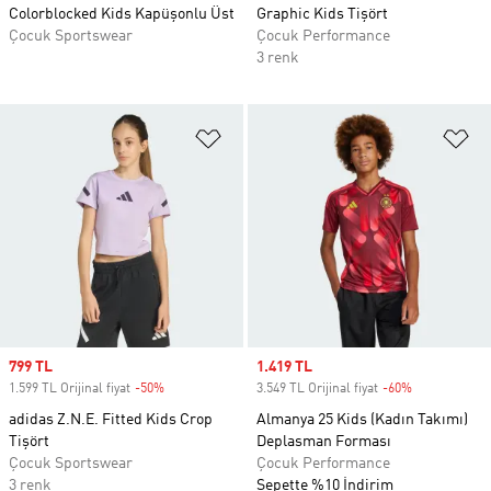
Colorblocked Kids Kapüşonlu Üst
Graphic Kids Tişört
Çocuk Sportswear
Çocuk Performance
3 renk
Favori Listesine Ekle
Fa
Sale price
799 TL
Sale price
1.419 TL
1.599 TL Orijinal fiyat
-50%
Discount
3.549 TL Orijinal fiyat
-60%
Discount
adidas Z.N.E. Fitted Kids Crop
Almanya 25 Kids (Kadın Takımı)
Tişört
Deplasman Forması
Çocuk Sportswear
Çocuk Performance
3 renk
Sepette %10 İndirim