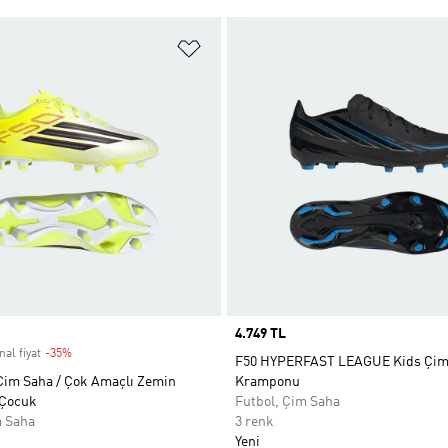
ne Ekle
Favori Listesine Ekle
Price
4.749 TL
nal fiyat
-35%
Discount
F50 HYPERFAST LEAGUE Kids Çim
Çim Saha / Çok Amaçlı Zemin
Kramponu
Çocuk
Futbol, Çim Saha
m Saha
3 renk
Yeni