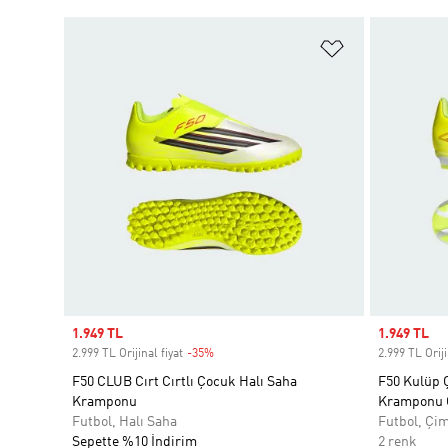
Favori Listesi
Sale price
1.949 TL
Sale price
1.949 TL
2.999 TL Orijinal fiyat
-35%
Discount
2.999 TL Oriji
F50 CLUB Cırt Cırtlı Çocuk Halı Saha
F50 Kulüp 
Kramponu
Kramponu 
Futbol, Halı Saha
Futbol, Çi
Sepette %10 İndirim
2 renk