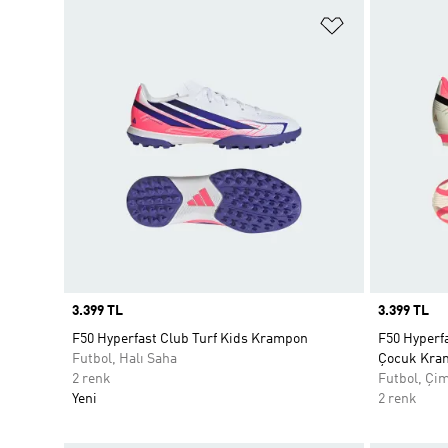
Favori Listesi
Price
3.399 TL
Price
3.399 TL
F50 Hyperfast Club Turf Kids Krampon
F50 Hyperf
Futbol, Halı Saha
Çocuk Kra
2 renk
Futbol, Çi
Yeni
2 renk