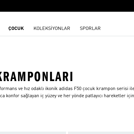
ÇOCUK
KOLEKSİYONLAR
SPORLAR
KRAMPONLARI
ans ve hız odaklı ikonik adidas F50 çocuk krampon serisi ile tanışmaya
a konfor sağlayan iç yüzey ve her yönde patlayıcı hareketler içi
ontrollü bir şekilde sahalara yansıtılmasına yardımcı oluyor. P
r enerji kaybı olmadan tüm hünerlerini sergileyip rakiplerini ş
malarda seni güvende hissettiren ve özgürce hareket etmene yar
ırsın. adidas'a özgü son teknoloji sayesinde eşsiz tasarımı haf
iyeti sunan adidas F50 çocuk futbol ayakkabıları serisini incele