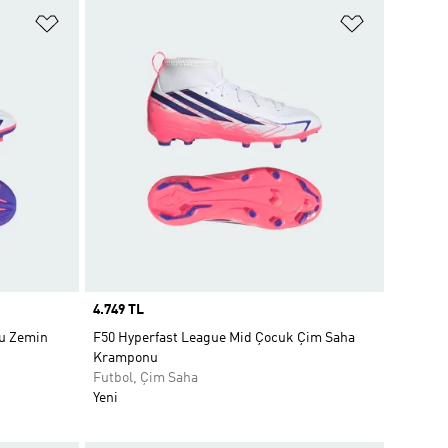
Favori Listesine Ekle
Favori List
Price
4.749 TL
lu Zemin
F50 Hyperfast League Mid Çocuk Çim Saha
Kramponu
Futbol, Çim Saha
Yeni