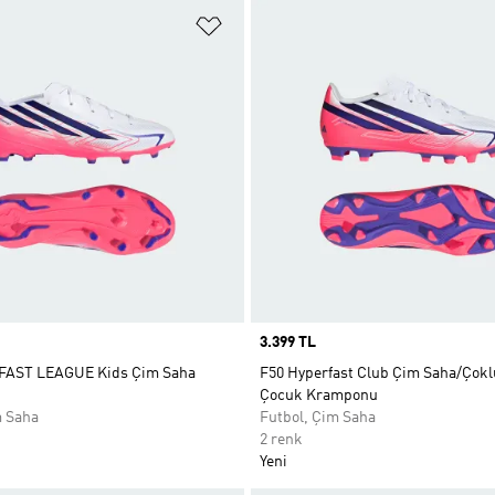
ne Ekle
Favori Listesine Ekle
Price
3.399 TL
FAST LEAGUE Kids Çim Saha
F50 Hyperfast Club Çim Saha/Çok
Çocuk Kramponu
m Saha
Futbol, Çim Saha
2 renk
Yeni