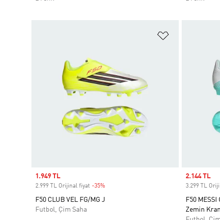
Favori Listesi
Sale price
1.949 TL
Sale price
2.144 TL
2.999 TL Orijinal fiyat
-35%
Discount
3.299 TL Oriji
F50 CLUB VEL FG/MG J
F50 MESSI 
Futbol, Çim Saha
Zemin Kra
Futbol, Çi