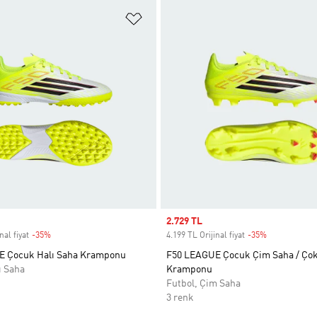
ne Ekle
Favori Listesine Ekle
Sale price
2.729 TL
nal fiyat
-35%
Discount
4.199 TL Orijinal fiyat
-35%
Discount
E Çocuk Halı Saha Kramponu
F50 LEAGUE Çocuk Çim Saha / Ço
ı Saha
Kramponu
Futbol, Çim Saha
3 renk