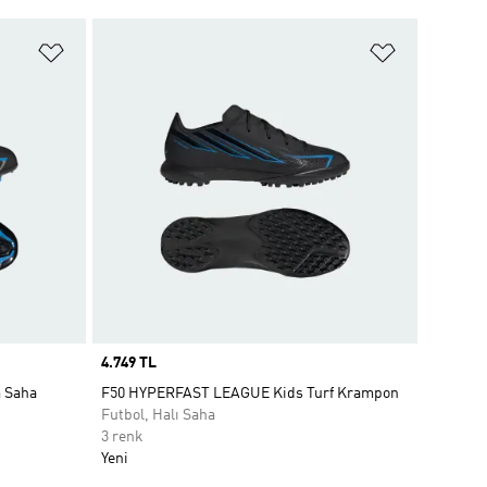
Favori Listesine Ekle
Favori List
Price
4.749 TL
 Saha
F50 HYPERFAST LEAGUE Kids Turf Krampon
Futbol, Halı Saha
3 renk
Yeni