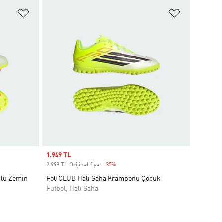
Favori Listesine Ekle
Favori List
Sale price
1.949 TL
2.999 TL Orijinal fiyat
-35%
Discount
klu Zemin
F50 CLUB Halı Saha Kramponu Çocuk
Futbol, Halı Saha