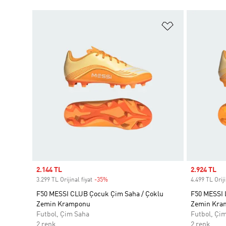
Favori Listesi
Sale price
2.144 TL
Sale price
2.924 TL
3.299 TL Orijinal fiyat
-35%
Discount
4.499 TL Oriji
F50 MESSI CLUB Çocuk Çim Saha / Çoklu
F50 MESSI
Zemin Kramponu
Zemin Kra
Futbol, Çim Saha
Futbol, Çi
2 renk
2 renk