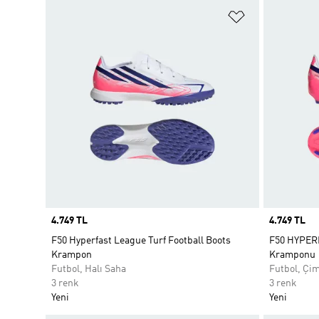
Favori Listesi
Price
4.749 TL
Price
4.749 TL
F50 Hyperfast League Turf Football Boots
F50 HYPER
Krampon
Kramponu
Futbol, Halı Saha
Futbol, Çi
3 renk
3 renk
Yeni
Yeni