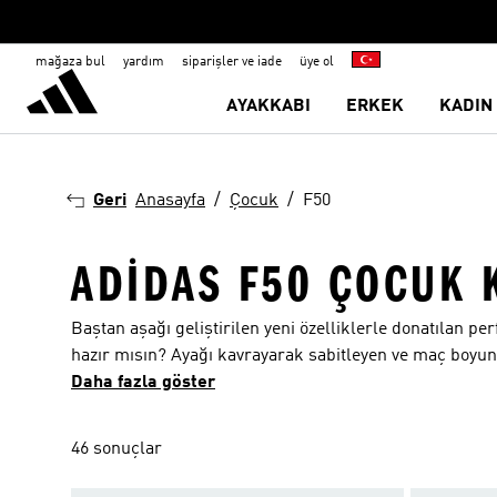
mağaza bul
yardım
siparişler ve iade
üye ol
AYAKKABI
ERKEK
KADIN
Geri
Anasayfa
Çocuk
F50
ADIDAS F50 ÇOCUK 
Baştan aşağı geliştirilen yeni özelliklerle donatılan perform
hazır mısın? Ayağı kavrayarak sabitleyen ve maç boyunc
dış taban, genç sporculara özgü tükenmeyen enerjinin k
Daha fazla göster
ne olursa olsun, sahaya çıktığın andan son düdüğe kada
çevir. Hem top sürerken hem ani dönüşlerde ve hızlan
46 sonuçlar
adidas F50 kramponlarıyla maç kazandıran hamlelere haz
buluşturan ve maçın her aşamasında üstün kontrol kabil