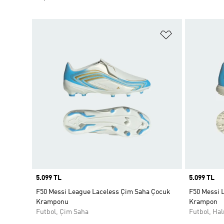
Favori Listesi
Price
5.099 TL
Price
5.099 TL
F50 Messi League Laceless Çim Saha Çocuk
F50 Messi 
Kramponu
Krampon
Futbol, Çim Saha
Futbol, Hal