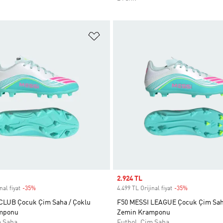
ne Ekle
Favori Listesine Ekle
Sale price
2.924 TL
nal fiyat
-35%
Discount
4.499 TL Orijinal fiyat
-35%
Discount
CLUB Çocuk Çim Saha / Çoklu
F50 MESSI LEAGUE Çocuk Çim Sa
mponu
Zemin Kramponu
m Saha
Futbol, Çim Saha