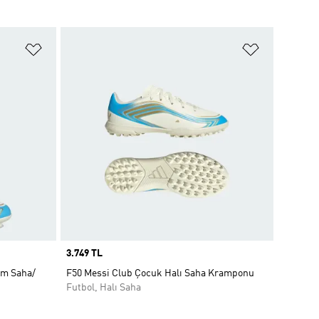
Favori Listesine Ekle
Favori List
Price
3.749 TL
im Saha/
F50 Messi Club Çocuk Halı Saha Kramponu
Futbol, Halı Saha