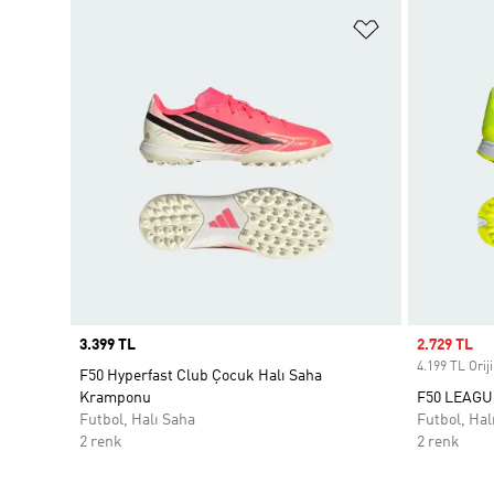
Favori Listesi
Price
3.399 TL
Sale price
2.729 TL
4.199 TL Oriji
F50 Hyperfast Club Çocuk Halı Saha
Kramponu
F50 LEAGU
Futbol, Halı Saha
Futbol, Hal
2 renk
2 renk