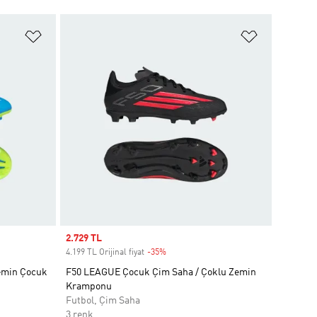
Favori Listesine Ekle
Favori List
Sale price
2.729 TL
4.199 TL Orijinal fiyat
-35%
Discount
Zemin Çocuk
F50 LEAGUE Çocuk Çim Saha / Çoklu Zemin
Kramponu
Futbol, Çim Saha
3 renk