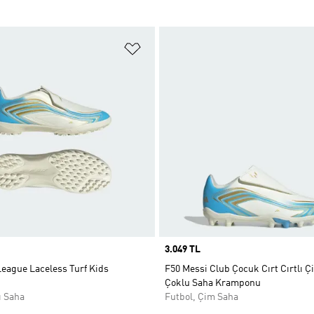
ne Ekle
Favori Listesine Ekle
Price
3.049 TL
League Laceless Turf Kids
F50 Messi Club Çocuk Cırt Cırtlı Ç
Çoklu Saha Kramponu
ı Saha
Futbol, Çim Saha