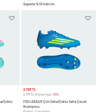
Sepette %10 İndirim
Favori Listesine Ekle
Favori List
Sale price
2.729 TL
4.199 TL Orijinal fiyat
-35%
Discount
ha/Çoklu
F50 LEAGUE Çim Saha/Çoklu Saha Çocuk
Kramponu
Futbol, Çim Saha