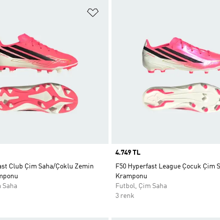
ne Ekle
Favori Listesine Ekle
Price
4.749 TL
ast Club Çim Saha/Çoklu Zemin
F50 Hyperfast League Çocuk Çim 
mponu
Kramponu
m Saha
Futbol, Çim Saha
3 renk