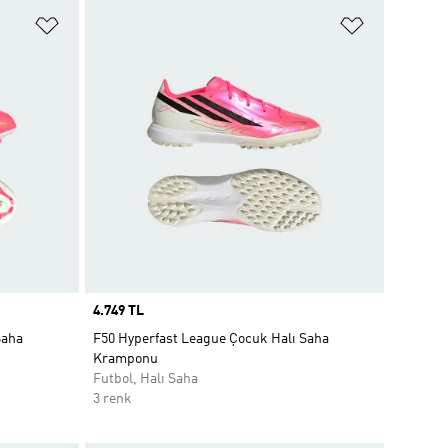
Favori Listesine Ekle
Favori List
Price
4.749 TL
Saha
F50 Hyperfast League Çocuk Halı Saha
Kramponu
Futbol, Halı Saha
3 renk