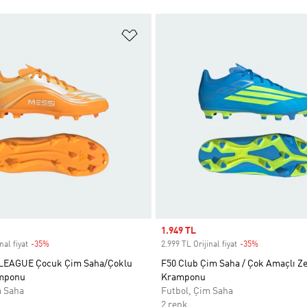
ne Ekle
Favori Listesine Ekle
Sale price
1.949 TL
nal fiyat
-35%
Discount
2.999 TL Orijinal fiyat
-35%
Discount
 LEAGUE Çocuk Çim Saha/Çoklu
F50 Club Çim Saha / Çok Amaçlı 
mponu
Kramponu
m Saha
Futbol, Çim Saha
2 renk