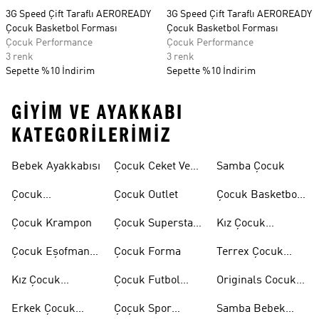
3G Speed Çift Taraflı AEROREADY
3G Speed Çift Taraflı AEROREADY
Çocuk Basketbol Forması
Çocuk Basketbol Forması
Çocuk Performance
Çocuk Performance
3 renk
3 renk
Sepette %10 İndirim
Sepette %10 İndirim
GIYIM VE AYAKKABI
KATEGORILERIMIZ
Bebek Ayakkabısı
Çocuk Ceket Ve
Samba Çocuk
Mont
Çocuk
Çocuk Outlet
Çocuk Basketbol
Ayakkabıları
Ayakkabısı
Çocuk Krampon
Çocuk Superstar
Kız Çocuk
Ayakkabılar
Eşofman Takımı
Çocuk Eşofman
Çocuk Forma
Terrex Çocuk
Takımı
Ayakkabı
Kız Çocuk
Çocuk Futbol
Originals Cocuk
Ayakkabı
Ayakkabısı
Ayakkabi
Erkek Çocuk
Çoçuk Spor
Samba Bebek