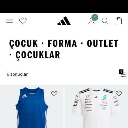
1
ÇOCUK · FORMA · OUTLET
· ÇOCUKLAR
4
6 sonuçlar
Favori Listesine Ekle
Fa