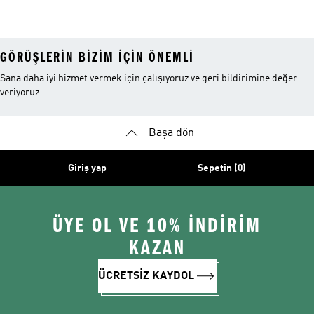
Ayakkabı
Ayakkabı
Ayakkabı
GÖRÜŞLERIN BIZIM IÇIN ÖNEMLI
Sana daha iyi hizmet vermek için çalışıyoruz ve geri bildirimine değer
veriyoruz
Başa dön
Giriş yap
Sepetin (0)
ÜYE OL VE 10% İNDİRİM
KAZAN
ÜCRETSİZ KAYDOL