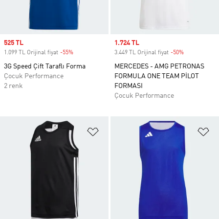
Sale price
525 TL
Sale price
1.724 TL
1.099 TL Orijinal fiyat
-55%
Discount
3.449 TL Orijinal fiyat
-50%
Discount
3G Speed Çift Taraflı Forma
MERCEDES - AMG PETRONAS
Çocuk Performance
FORMULA ONE TEAM PİLOT
2 renk
FORMASI
Çocuk Performance
Favori Listesine Ekle
Fa