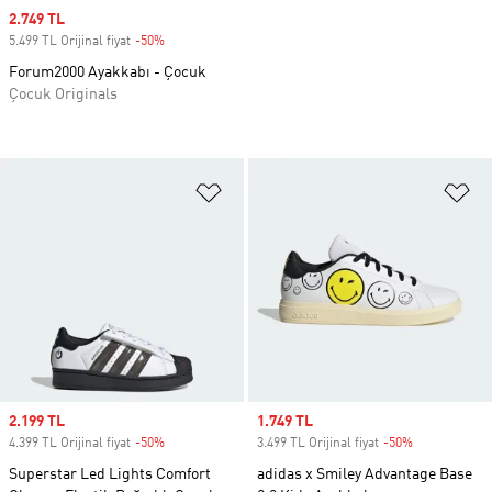
Sale price
2.749 TL
5.499 TL Orijinal fiyat
-50%
Discount
Forum2000 Ayakkabı - Çocuk
Çocuk Originals
Favori Listesine Ekle
Fa
Sale price
2.199 TL
Sale price
1.749 TL
4.399 TL Orijinal fiyat
-50%
Discount
3.499 TL Orijinal fiyat
-50%
Discount
Superstar Led Lights Comfort
adidas x Smiley Advantage Base