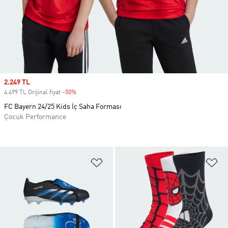
Sale price
2.249 TL
4.499 TL Orijinal fiyat
-50%
Discount
FC Bayern 24/25 Kids İç Saha Forması
Çocuk Performance
Favori Listesine Ekle
Fa