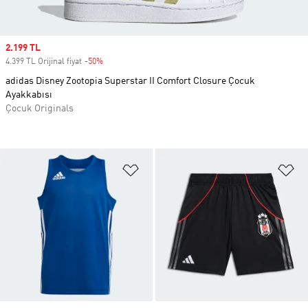
Sale price
2.199 TL
4.399 TL Orijinal fiyat
-50%
Discount
adidas Disney Zootopia Superstar II Comfort Closure Çocuk
Ayakkabısı
Çocuk Originals
Favori Listesine Ekle
Fa