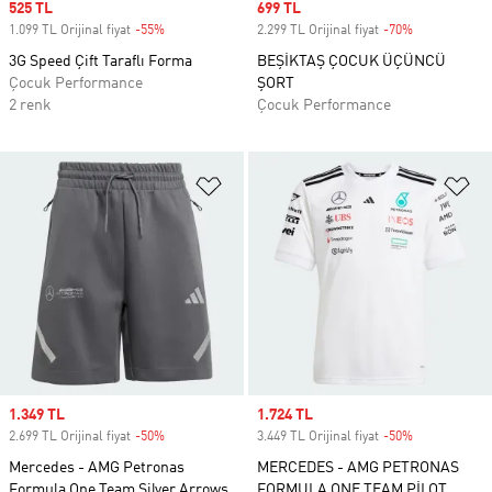
Sale price
525 TL
Sale price
699 TL
1.099 TL Orijinal fiyat
-55%
Discount
2.299 TL Orijinal fiyat
-70%
Discount
3G Speed Çift Taraflı Forma
BEŞİKTAŞ ÇOCUK ÜÇÜNCÜ
Çocuk Performance
ŞORT
2 renk
Çocuk Performance
Favori Listesine Ekle
Fa
Sale price
1.349 TL
Sale price
1.724 TL
2.699 TL Orijinal fiyat
-50%
Discount
3.449 TL Orijinal fiyat
-50%
Discount
Mercedes - AMG Petronas
MERCEDES - AMG PETRONAS
Formula One Team Silver Arrows
FORMULA ONE TEAM PİLOT