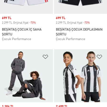
Sale price
699 TL
Sale price
699 TL
2.299 TL Orijinal fiyat
-70%
Discount
2.299 TL Orijinal fiyat
-70%
Discount
BEŞİKTAŞ ÇOCUK İÇ SAHA
BEŞİKTAŞ ÇOCUK DEPLASMAN
ŞORTU
ŞORTU
Çocuk Performance
Çocuk Performance
Favori Listesine Ekle
Fa
Sale price
1.304 TL
Sale price
2.699 TL