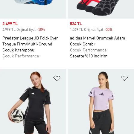
Sale price
2.499 TL
Sale price
524 TL
4.999 TL Orijinal fiyat
-50%
Discount
1.049 TL Orijinal fiyat
-50%
Discount
Predator League JB Fold-Over
adidas Marvel Örümcek Adam
Tongue Firm/Multi-Ground
Çocuk Çorabı
Çocuk Kramponu
Çocuk Performance
Çocuk Performance
Sepette %10 İndirim
Favori Listesine Ekle
Fa