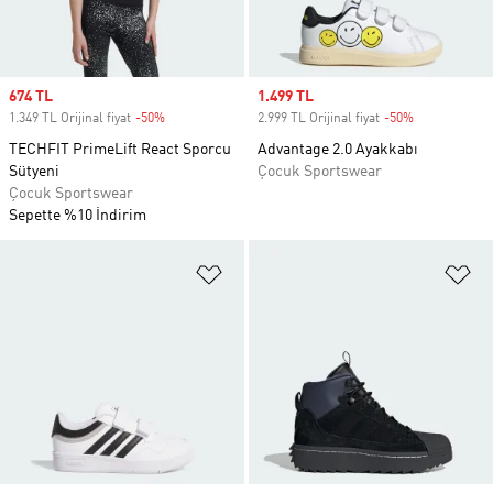
Sale price
674 TL
Sale price
1.499 TL
1.349 TL Orijinal fiyat
-50%
Discount
2.999 TL Orijinal fiyat
-50%
Discount
TECHFIT PrimeLift React Sporcu
Advantage 2.0 Ayakkabı
Sütyeni
Çocuk Sportswear
Çocuk Sportswear
Sepette %10 İndirim
Favori Listesine Ekle
Fa