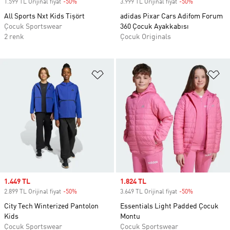
1.599 TL Orijinal fiyat
-50%
Discount
3.999 TL Orijinal fiyat
-50%
Discount
All Sports Nxt Kids Tişört
adidas Pixar Cars Adifom Forum
Çocuk Sportswear
360 Çocuk Ayakkabısı
2 renk
Çocuk Originals
Favori Listesine Ekle
Fa
Sale price
1.449 TL
Sale price
1.824 TL
2.899 TL Orijinal fiyat
-50%
Discount
3.649 TL Orijinal fiyat
-50%
Discount
City Tech Winterized Pantolon
Essentials Light Padded Çocuk
Kids
Montu
Çocuk Sportswear
Çocuk Sportswear