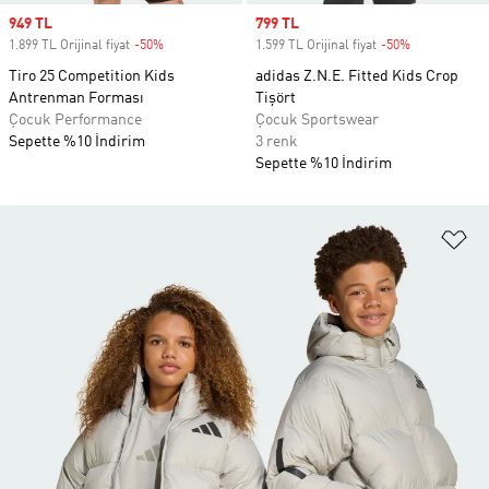
Sale price
949 TL
Sale price
799 TL
1.899 TL Orijinal fiyat
-50%
Discount
1.599 TL Orijinal fiyat
-50%
Discount
Tiro 25 Competition Kids
adidas Z.N.E. Fitted Kids Crop
Antrenman Forması
Tişört
Çocuk Performance
Çocuk Sportswear
Sepette %10 İndirim
3 renk
Sepette %10 İndirim
Fa