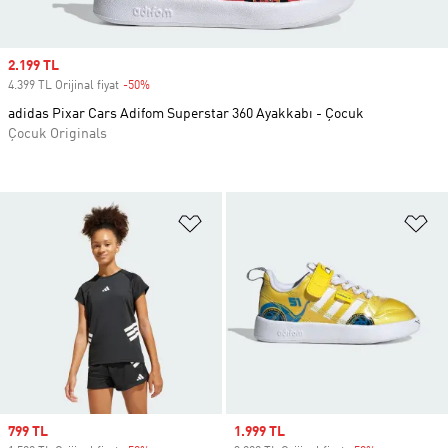
Sale price
2.199 TL
4.399 TL Orijinal fiyat
-50%
Discount
adidas Pixar Cars Adifom Superstar 360 Ayakkabı - Çocuk
Çocuk Originals
Favori Listesine Ekle
Fa
Sale price
799 TL
Sale price
1.999 TL