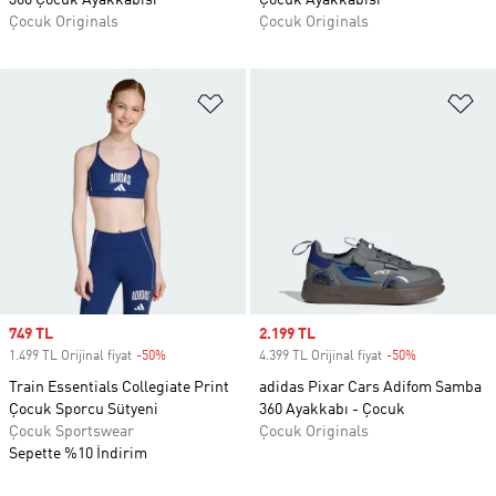
360 Çocuk Ayakkabısı
Çocuk Ayakkabısı
Çocuk Originals
Çocuk Originals
Favori Listesine Ekle
Fa
Sale price
749 TL
Sale price
2.199 TL
1.499 TL Orijinal fiyat
-50%
Discount
4.399 TL Orijinal fiyat
-50%
Discount
Train Essentials Collegiate Print
adidas Pixar Cars Adifom Samba
Çocuk Sporcu Sütyeni
360 Ayakkabı - Çocuk
Çocuk Sportswear
Çocuk Originals
Sepette %10 İndirim