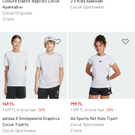
Closure Elastik Bağcıklı Çocuk
2.0 Kids Ayakkabı
Ayakkabısı
Çocuk Sportswear
Çocuk Originals
3 renk
Favori Listesine Ekle
Fa
Sale price
749 TL
Sale price
799 TL
1.499 TL Orijinal fiyat
-50%
Discount
1.599 TL Orijinal fiyat
-50%
Discount
adidas X Smileyworld Graphics
All Sports Nxt Kids Tişört
Çocuk Tişörtü
Çocuk Sportswear
Çocuk Sportswear
2 renk