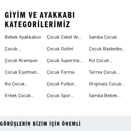
GIYIM VE AYAKKABI
KATEGORILERIMIZ
Bebek Ayakkabısı
Çocuk Ceket Ve
Samba Çocuk
Mont
Çocuk
Çocuk Outlet
Çocuk Basketbol
Ayakkabıları
Ayakkabısı
Çocuk Krampon
Çocuk Superstar
Kız Çocuk
Ayakkabılar
Eşofman Takımı
Çocuk Eşofman
Çocuk Forma
Terrex Çocuk
Takımı
Ayakkabı
Kız Çocuk
Çocuk Futbol
Originals Cocuk
Ayakkabı
Ayakkabısı
Ayakkabi
Erkek Çocuk
Çoçuk Spor
Samba Bebek
Ayakkabı
Ayakkabı
Ayakkabı
GÖRÜŞLERIN BIZIM IÇIN ÖNEMLI