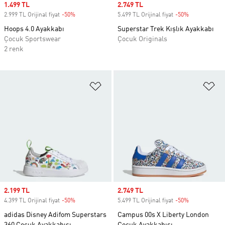
Sale price
1.499 TL
Sale price
2.749 TL
2.999 TL Orijinal fiyat
-50%
Discount
5.499 TL Orijinal fiyat
-50%
Discount
Hoops 4.0 Ayakkabı
Superstar Trek Kışlık Ayakkabı
Çocuk Sportswear
Çocuk Originals
2 renk
Favori Listesine Ekle
Fa
Sale price
2.199 TL
Sale price
2.749 TL
4.399 TL Orijinal fiyat
-50%
Discount
5.499 TL Orijinal fiyat
-50%
Discount
adidas Disney Adifom Superstars
Campus 00s X Liberty London