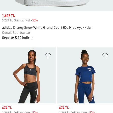
Sale price
1.649 TL
3.299 TL Orijinal fiyat
-50%
Discount
adidas Disney Snow White Grand Court 00s Kids Ayakkabı
Çocuk Sportswear
Sepette %10 İndirim
Favori Listesine Ekle
Fa
Sale price
674 TL
Sale price
674 TL