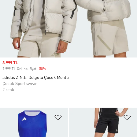
Sale price
3.999 TL
7.999 TL Orijinal fiyat
-50%
Discount
adidas Z.N.E. Dolgulu Çocuk Montu
Çocuk Sportswear
2 renk
Favori Listesine Ekle
Fa