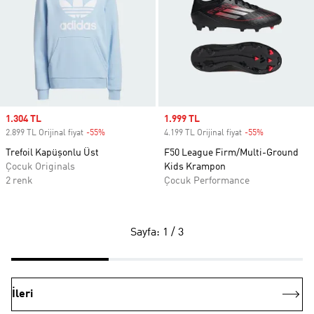
Sale price
1.304 TL
Sale price
1.999 TL
2.899 TL Orijinal fiyat
-55%
Discount
4.199 TL Orijinal fiyat
-55%
Discount
Trefoil Kapüşonlu Üst
F50 League Firm/Multi-Ground
Çocuk Originals
Kids Krampon
2 renk
Çocuk Performance
Sayfa: 1 / 3
İleri