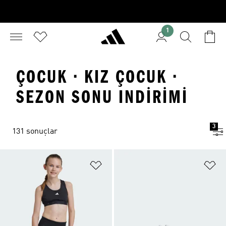
1
ÇOCUK · KIZ ÇOCUK ·
SEZON SONU INDIRIMI
3
131 sonuçlar
Favori Listesine Ekle
Fa