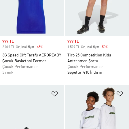
Sale price
799 TL
Sale price
799 TL
2.049 TL Orijinal fiyat
-65%
Discount
1.599 TL Orijinal fiyat
-50%
Discount
3G Speed Çift Taraflı AEROREADY
Tiro 25 Competition Kids
Çocuk Basketbol Forması
Antrenman Şortu
Çocuk Performance
Çocuk Performance
3 renk
Sepette %10 İndirim
Favori Listesine Ekle
Fa