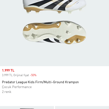
Sale price
1.999 TL
3.999 TL Orijinal fiyat
-50%
Discount
Predator League Kids Firm/Multi-Ground Krampon
Çocuk Performance
2 renk