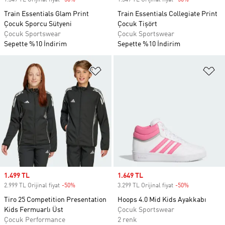
1.349 TL Orijinal fiyat
-50%
Discount
1.349 TL Orijinal fiyat
-50%
Discount
Train Essentials Glam Print
Train Essentials Collegiate Print
Çocuk Sporcu Sütyeni
Çocuk Tişört
Çocuk Sportswear
Çocuk Sportswear
Sepette %10 İndirim
Sepette %10 İndirim
Favori Listesine Ekle
Fa
Sale price
1.499 TL
Sale price
1.649 TL
2.999 TL Orijinal fiyat
-50%
Discount
3.299 TL Orijinal fiyat
-50%
Discount
Tiro 25 Competition Presentation
Hoops 4.0 Mid Kids Ayakkabı
Kids Fermuarlı Üst
Çocuk Sportswear
Çocuk Performance
2 renk