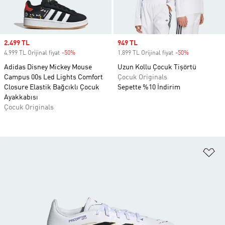
Sale price
2.499 TL
Sale price
949 TL
4.999 TL Orijinal fiyat
-50%
Discount
1.899 TL Orijinal fiyat
-50%
Discount
Adidas Disney Mickey Mouse
Uzun Kollu Çocuk Tişörtü
Campus 00s Led Lights Comfort
Çocuk Originals
Closure Elastik Bağcıklı Çocuk
Sepette %10 İndirim
Ayakkabısı
Çocuk Originals
Fa