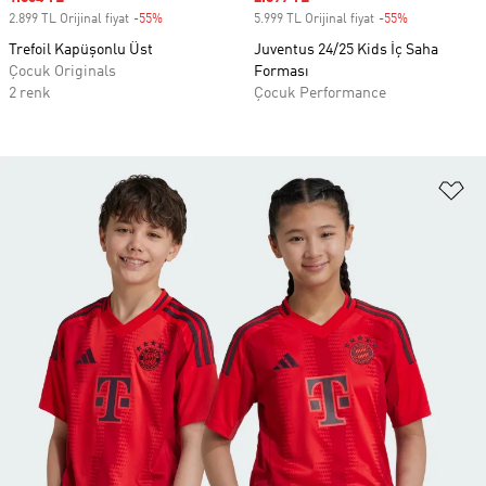
2.899 TL Orijinal fiyat
-55%
Discount
5.999 TL Orijinal fiyat
-55%
Discount
Trefoil Kapüşonlu Üst
Juventus 24/25 Kids İç Saha
Çocuk Originals
Forması
2 renk
Çocuk Performance
Fa