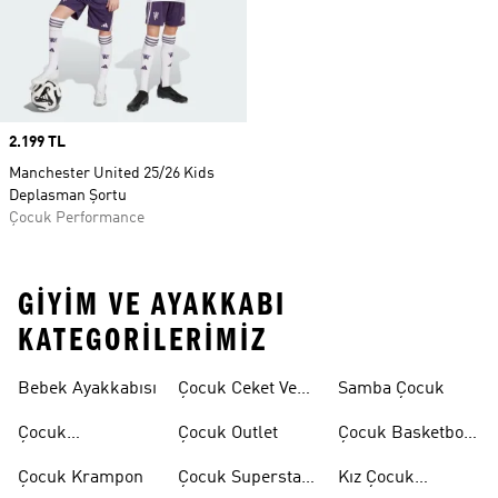
Price
2.199 TL
Manchester United 25/26 Kids
Deplasman Şortu
Çocuk Performance
GIYIM VE AYAKKABI
KATEGORILERIMIZ
Bebek Ayakkabısı
Çocuk Ceket Ve
Samba Çocuk
Mont
Çocuk
Çocuk Outlet
Çocuk Basketbol
Ayakkabıları
Ayakkabısı
Çocuk Krampon
Çocuk Superstar
Kız Çocuk