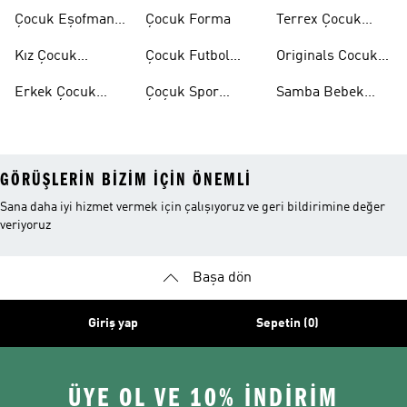
Ayakkabılar
Eşofman Takımı
Çocuk Eşofman
Çocuk Forma
Terrex Çocuk
Takımı
Ayakkabı
Kız Çocuk
Çocuk Futbol
Originals Cocuk
Ayakkabı
Ayakkabısı
Ayakkabi
Erkek Çocuk
Çoçuk Spor
Samba Bebek
Ayakkabı
Ayakkabı
Ayakkabı
GÖRÜŞLERIN BIZIM IÇIN ÖNEMLI
Sana daha iyi hizmet vermek için çalışıyoruz ve geri bildirimine değer
veriyoruz
Başa dön
Giriş yap
Sepetin (0)
ÜYE OL VE 10% İNDİRİM