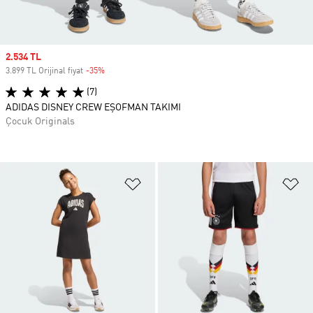
Sale price
2.534 TL
3.899 TL Orijinal fiyat
-35%
Discount
(7)
ADIDAS DISNEY CREW EŞOFMAN TAKIMI
Çocuk Originals
Favori Listesine Ekle
Fa