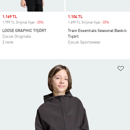
Sale price
1.169 TL
Sale price
1.104 TL
1.799 TL Orijinal fiyat
-35%
Discount
1.699 TL Orijinal fiyat
-35%
Discount
LOOSE GRAPHIC TİŞÖRT
Train Essentials Seasonal Baskılı
Çocuk Originals
Tişört
2 renk
Çocuk Sportswear
Fa