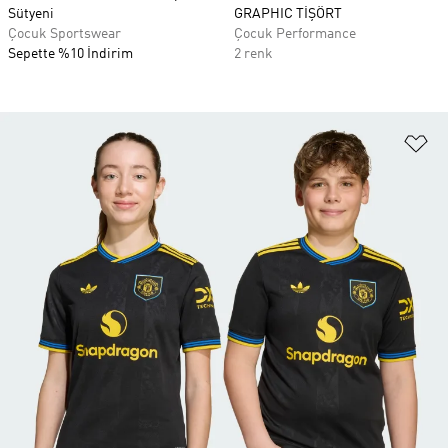
Sütyeni
GRAPHIC TİŞÖRT
Çocuk Sportswear
Çocuk Performance
Sepette %10 İndirim
2 renk
Fa