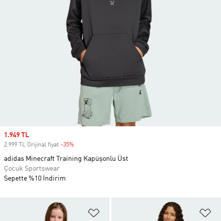
Sale price
1.949 TL
2.999 TL Orijinal fiyat
-35%
Discount
adidas Minecraft Training Kapüşonlu Üst
Çocuk Sportswear
Sepette %10 İndirim
Favori Listesine Ekle
Fa