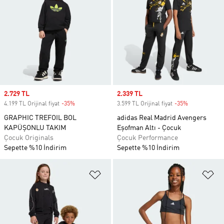
Sale price
2.729 TL
Sale price
2.339 TL
4.199 TL Orijinal fiyat
-35%
Discount
3.599 TL Orijinal fiyat
-35%
Discount
GRAPHIC TREFOIL BOL
adidas Real Madrid Avengers
KAPÜŞONLU TAKIM
Eşofman Altı - Çocuk
Çocuk Originals
Çocuk Performance
Sepette %10 İndirim
Sepette %10 İndirim
Favori Listesine Ekle
Fa