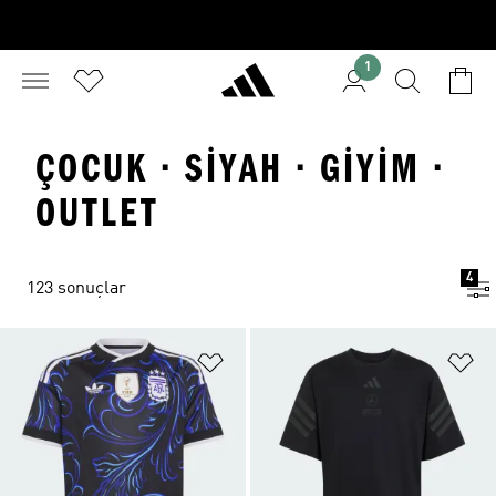
1
ÇOCUK · SIYAH · GIYIM ·
OUTLET
4
123 sonuçlar
Favori Listesine Ekle
Fa