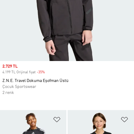
Sale price
2.729 TL
4.199 TL Orijinal fiyat
-35%
Discount
Z.N.E. Travel Dokuma Eşofman Üstü
Çocuk Sportswear
2 renk
Favori Listesine Ekle
Fa