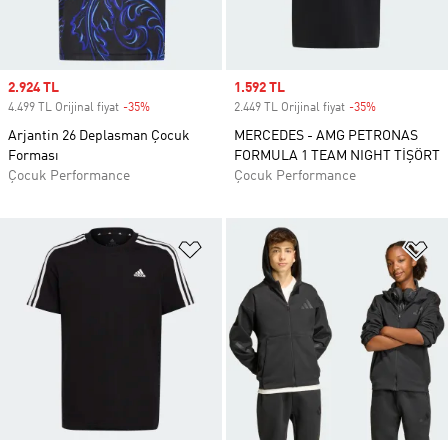
Sale price
2.924 TL
Sale price
1.592 TL
4.499 TL Orijinal fiyat
-35%
Discount
2.449 TL Orijinal fiyat
-35%
Discount
Arjantin 26 Deplasman Çocuk
MERCEDES - AMG PETRONAS
Forması
FORMULA 1 TEAM NIGHT TİŞÖRT
Çocuk Performance
Çocuk Performance
Favori Listesine Ekle
Fa