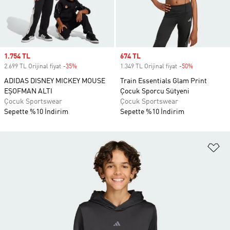
Sale price
1.754 TL
Sale price
674 TL
2.699 TL Orijinal fiyat
-35%
Discount
1.349 TL Orijinal fiyat
-50%
Discount
ADIDAS DISNEY MICKEY MOUSE
Train Essentials Glam Print
EŞOFMAN ALTI
Çocuk Sporcu Sütyeni
Çocuk Sportswear
Çocuk Sportswear
Sepette %10 İndirim
Sepette %10 İndirim
Fa