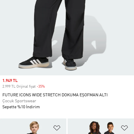
Sale price
1.949 TL
2.999 TL Orijinal fiyat
-35%
Discount
FUTURE ICONS WIDE STRETCH DOKUMA EŞOFMAN ALTI
Çocuk Sportswear
Sepette %10 İndirim
Favori Listesine Ekle
Fa