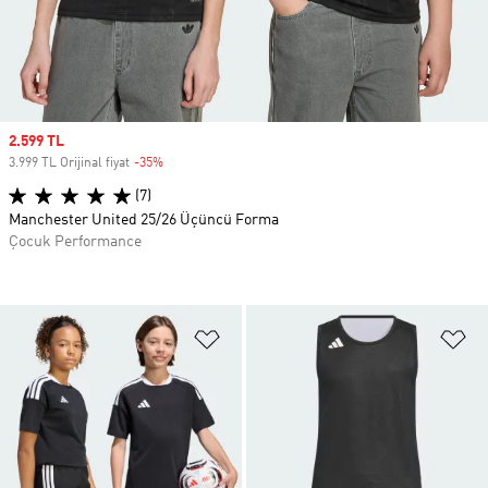
Sale price
2.599 TL
3.999 TL Orijinal fiyat
-35%
Discount
(7)
Manchester United 25/26 Üçüncü Forma
Çocuk Performance
Favori Listesine Ekle
Fa