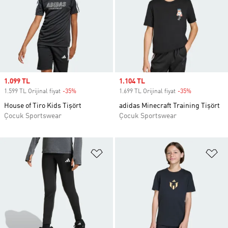
Sale price
1.099 TL
Sale price
1.104 TL
1.599 TL Orijinal fiyat
-35%
Discount
1.699 TL Orijinal fiyat
-35%
Discount
House of Tiro Kids Tişört
adidas Minecraft Training Tişört
Çocuk Sportswear
Çocuk Sportswear
Favori Listesine Ekle
Fa