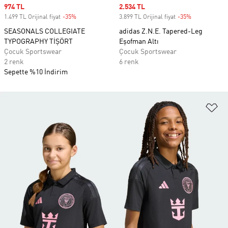
Sale price
974 TL
Sale price
2.534 TL
1.499 TL Orijinal fiyat
-35%
Discount
3.899 TL Orijinal fiyat
-35%
Discount
SEASONALS COLLEGIATE
adidas Z.N.E. Tapered-Leg
TYPOGRAPHY TİŞÖRT
Eşofman Altı
Çocuk Sportswear
Çocuk Sportswear
2 renk
6 renk
Sepette %10 İndirim
Fa