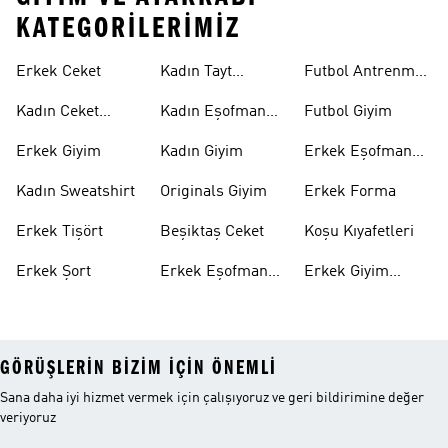
KATEGORILERIMIZ
Erkek Ceket
Kadın Tayt
Futbol Antrenman
Modelleri
Üstü
Kadın Ceket
Kadın Eşofman
Futbol Giyim
Modelleri
Altı
Erkek Giyim
Kadın Giyim
Erkek Eşofman
Takımı
Kadın Sweatshirt
Originals Giyim
Erkek Forma
Erkek Tişört
Beşiktaş Ceket
Koşu Kıyafetleri
Erkek Şort
Erkek Eşofman
Erkek Giyim
Altı
Indirim
GÖRÜŞLERIN BIZIM IÇIN ÖNEMLI
Sana daha iyi hizmet vermek için çalışıyoruz ve geri bildirimine değer
veriyoruz