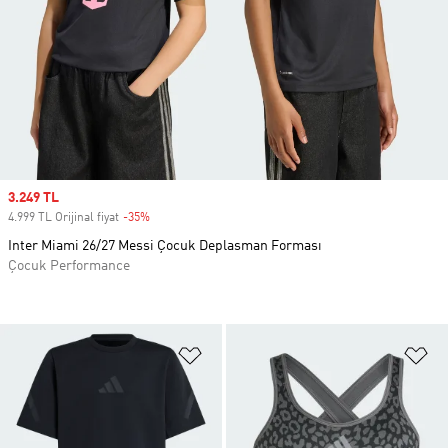
Sale price
3.249 TL
4.999 TL Orijinal fiyat
-35%
Discount
Inter Miami 26/27 Messi Çocuk Deplasman Forması
Çocuk Performance
Favori Listesine Ekle
Fa