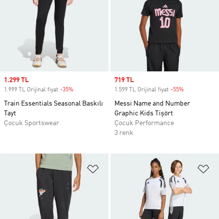
Sale price
1.299 TL
Sale price
719 TL
1.999 TL Orijinal fiyat
-35%
Discount
1.599 TL Orijinal fiyat
-55%
Discount
Train Essentials Seasonal Baskılı
Messi Name and Number
Tayt
Graphic Kids Tişört
Çocuk Sportswear
Çocuk Performance
3 renk
Favori Listesine Ekle
Fa