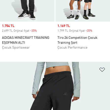
Sale price
1.754 TL
Sale price
1.169 TL
2.699 TL Orijinal fiyat
-35%
Discount
1.799 TL Orijinal fiyat
-35%
Discount
ADIDAS MINECRAFT TRAINING
Tiro 26 Competition Çocuk
EŞOFMAN ALTI
Training Şort
Çocuk Sportswear
Çocuk Performance
Fa