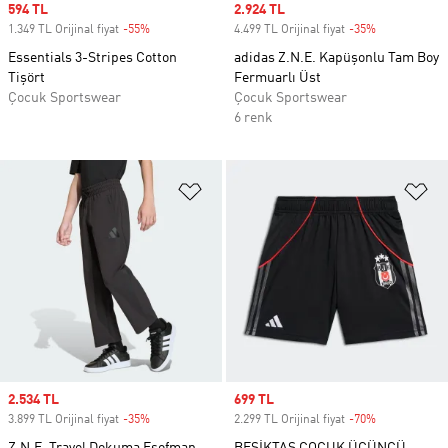
Sale price
594 TL
Sale price
2.924 TL
1.349 TL Orijinal fiyat
-55%
Discount
4.499 TL Orijinal fiyat
-35%
Discount
Essentials 3-Stripes Cotton
adidas Z.N.E. Kapüşonlu Tam Boy
Tişört
Fermuarlı Üst
Çocuk Sportswear
Çocuk Sportswear
6 renk
Favori Listesine Ekle
Fa
Sale price
2.534 TL
Sale price
699 TL
3.899 TL Orijinal fiyat
-35%
Discount
2.299 TL Orijinal fiyat
-70%
Discount