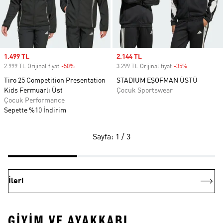
Sale price
1.499 TL
Sale price
2.144 TL
2.999 TL Orijinal fiyat
-50%
Discount
3.299 TL Orijinal fiyat
-35%
Discount
Tiro 25 Competition Presentation
STADIUM EŞOFMAN ÜSTÜ
Kids Fermuarlı Üst
Çocuk Sportswear
Çocuk Performance
Sepette %10 İndirim
Sayfa: 1 / 3
İleri
GIYIM VE AYAKKABI