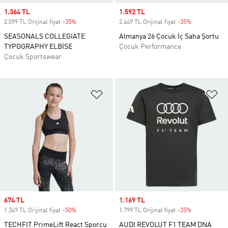
Sale price
1.364 TL
Sale price
1.592 TL
2.099 TL Orijinal fiyat
-35%
Discount
2.449 TL Orijinal fiyat
-35%
Discount
SEASONALS COLLEGIATE
Almanya 26 Çocuk İç Saha Şortu
TYPOGRAPHY ELBİSE
Çocuk Performance
Çocuk Sportswear
Favori Listesine Ekle
Fa
Sale price
674 TL
Sale price
1.169 TL
1.349 TL Orijinal fiyat
-50%
Discount
1.799 TL Orijinal fiyat
-35%
Discount
TECHFIT PrimeLift React Sporcu
AUDI REVOLUT F1 TEAM DNA