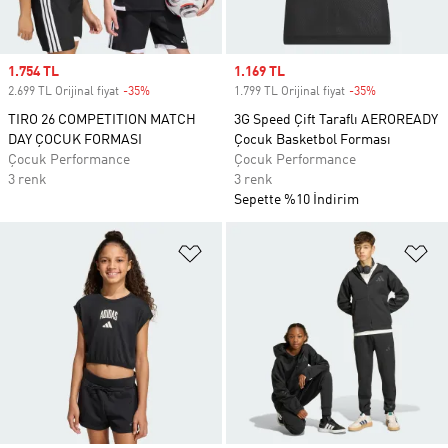
Sale price
1.754 TL
Sale price
1.169 TL
2.699 TL Orijinal fiyat
-35%
Discount
1.799 TL Orijinal fiyat
-35%
Discount
TIRO 26 COMPETITION MATCH
3G Speed Çift Taraflı AEROREADY
DAY ÇOCUK FORMASI
Çocuk Basketbol Forması
Çocuk Performance
Çocuk Performance
3 renk
3 renk
Sepette %10 İndirim
Favori Listesine Ekle
Fa