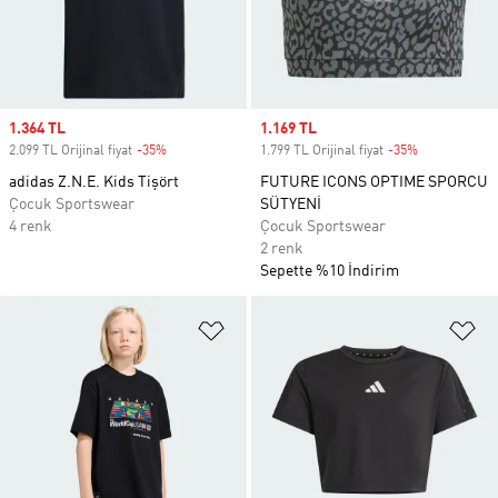
Sale price
1.364 TL
Sale price
1.169 TL
2.099 TL Orijinal fiyat
-35%
Discount
1.799 TL Orijinal fiyat
-35%
Discount
adidas Z.N.E. Kids Tişört
FUTURE ICONS OPTIME SPORCU
Çocuk Sportswear
SÜTYENİ
4 renk
Çocuk Sportswear
2 renk
Sepette %10 İndirim
Favori Listesine Ekle
Fa