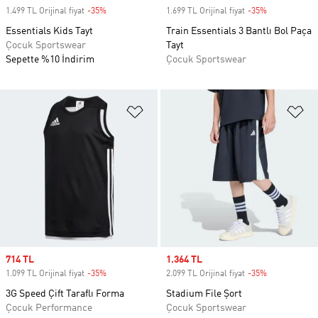
1.499 TL Orijinal fiyat
-35%
Discount
1.699 TL Orijinal fiyat
-35%
Discount
Essentials Kids Tayt
Train Essentials 3 Bantlı Bol Paça
Çocuk Sportswear
Tayt
Sepette %10 İndirim
Çocuk Sportswear
Favori Listesine Ekle
Fa
Sale price
714 TL
Sale price
1.364 TL
1.099 TL Orijinal fiyat
-35%
Discount
2.099 TL Orijinal fiyat
-35%
Discount
3G Speed Çift Taraflı Forma
Stadium File Şort
Çocuk Performance
Çocuk Sportswear