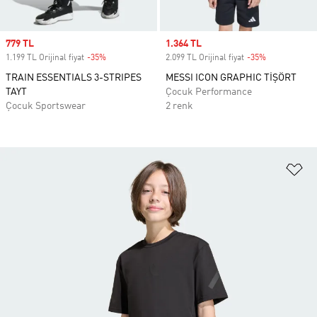
Sale price
779 TL
Sale price
1.364 TL
1.199 TL Orijinal fiyat
-35%
Discount
2.099 TL Orijinal fiyat
-35%
Discount
TRAIN ESSENTIALS 3-STRIPES
MESSI ICON GRAPHIC TİŞÖRT
TAYT
Çocuk Performance
Çocuk Sportswear
2 renk
Fa