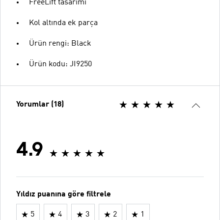
FreeLift tasarımı
Kol altında ek parça
Ürün rengi: Black
Ürün kodu: JI9250
Yorumlar (18)
4.9
Yıldız puanına göre filtrele
5
4
3
2
1