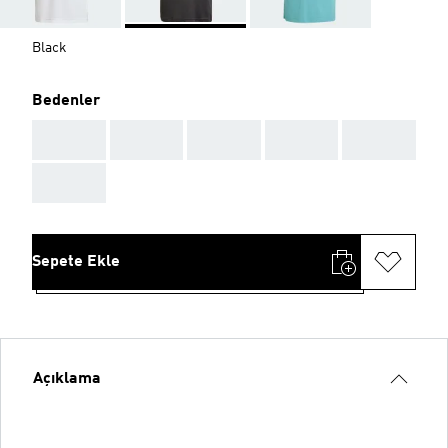
Black
Bedenler
AAA
AAA
AAA
AAA
AAA
AAA
Sepete Ekle
Açıklama