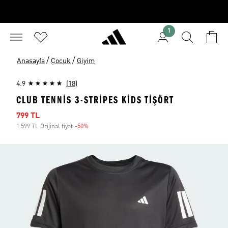
1
/
/
Anasayfa
Çocuk
Giyim
4.9
(18)
CLUB TENNIS 3-STRIPES KIDS TIŞÖRT
İndirimli fiyat
799 TL
1.599 TL Orijinal fiyat
-50%
İndirim