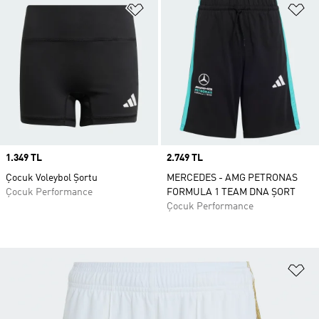
Favori Listesine Ekle
Fa
Price
1.349 TL
Price
2.749 TL
Çocuk Voleybol Şortu
MERCEDES - AMG PETRONAS
Çocuk Performance
FORMULA 1 TEAM DNA ŞORT
Çocuk Performance
Fa