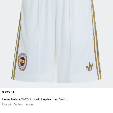
Price
3.249 TL
Fenerbahçe 26/27 Çocuk Deplasman Şortu
Çocuk Performance