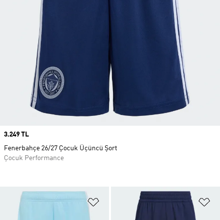
Price
3.249 TL
Fenerbahçe 26/27 Çocuk Üçüncü Şort
Çocuk Performance
Favori Listesine Ekle
Fa