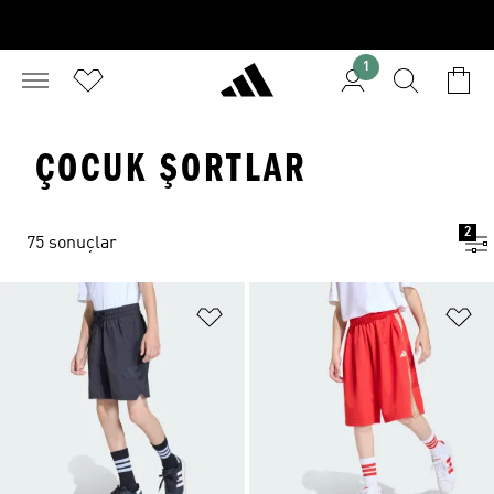
1
ÇOCUK ŞORTLAR
2
75 sonuçlar
Favori Listesine Ekle
Fa