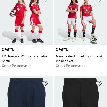
Price
2.749 TL
Price
2.749 TL
FC Bayern 26/27 Çocuk İç Saha
Manchester United 26/27 Çocuk
Şortu
İç Saha Şortu
Çocuk Performance
Çocuk Performance
Favori Listesine Ekle
Fa