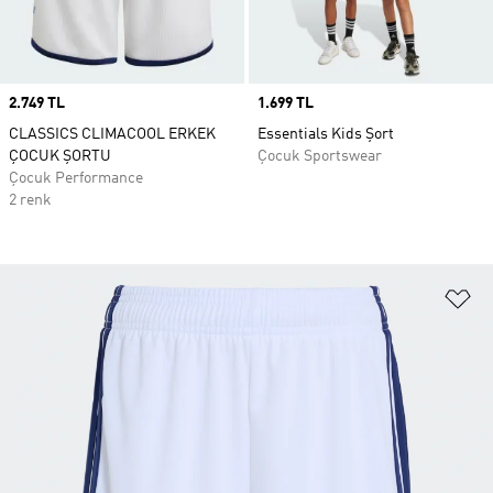
Price
2.749 TL
Price
1.699 TL
CLASSICS CLIMACOOL ERKEK
Essentials Kids Şort
ÇOCUK ŞORTU
Çocuk Sportswear
Çocuk Performance
2 renk
Fa