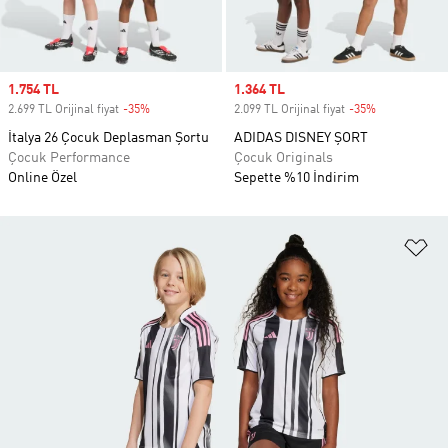
Sale price
1.754 TL
Sale price
1.364 TL
2.699 TL Orijinal fiyat
-35%
Discount
2.099 TL Orijinal fiyat
-35%
Discount
İtalya 26 Çocuk Deplasman Şortu
ADIDAS DISNEY ŞORT
Çocuk Performance
Çocuk Originals
Online Özel
Sepette %10 İndirim
Fa