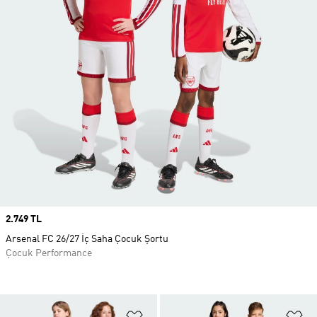
Price
2.749 TL
Arsenal FC 26/27 İç Saha Çocuk Şortu
Çocuk Performance
Favori Listesine Ekle
Fa