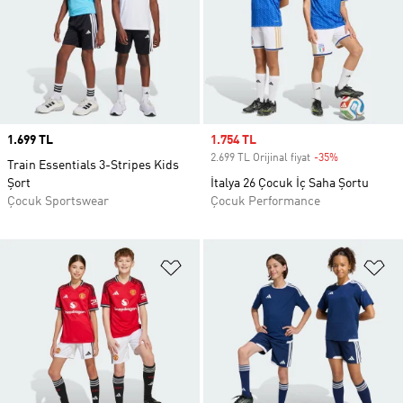
Price
1.699 TL
Sale price
1.754 TL
2.699 TL Orijinal fiyat
-35%
Discount
Train Essentials 3-Stripes Kids
Şort
İtalya 26 Çocuk İç Saha Şortu
Çocuk Sportswear
Çocuk Performance
Favori Listesine Ekle
Fa