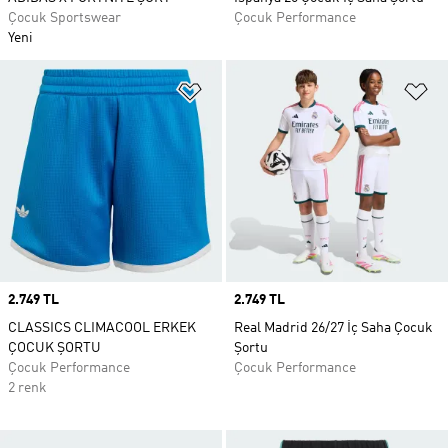
Çocuk Sportswear
Çocuk Performance
Yeni
Favori Listesine Ekle
Fa
Price
2.749 TL
Price
2.749 TL
CLASSICS CLIMACOOL ERKEK
Real Madrid 26/27 İç Saha Çocuk
ÇOCUK ŞORTU
Şortu
Çocuk Performance
Çocuk Performance
2 renk