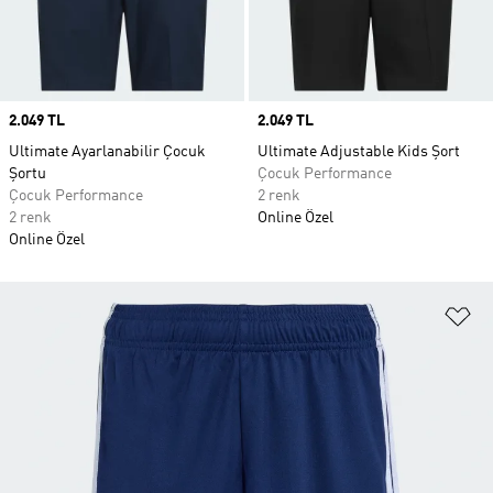
Price
2.049 TL
Price
2.049 TL
Ultimate Ayarlanabilir Çocuk
Ultimate Adjustable Kids Şort
Şortu
Çocuk Performance
Çocuk Performance
2 renk
2 renk
Online Özel
Online Özel
Fa