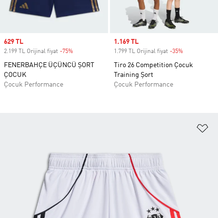
Sale price
629 TL
Sale price
1.169 TL
2.199 TL Orijinal fiyat
-75%
Discount
1.799 TL Orijinal fiyat
-35%
Discount
FENERBAHÇE ÜÇÜNCÜ ŞORT
Tiro 26 Competition Çocuk
ÇOCUK
Training Şort
Çocuk Performance
Çocuk Performance
Fa