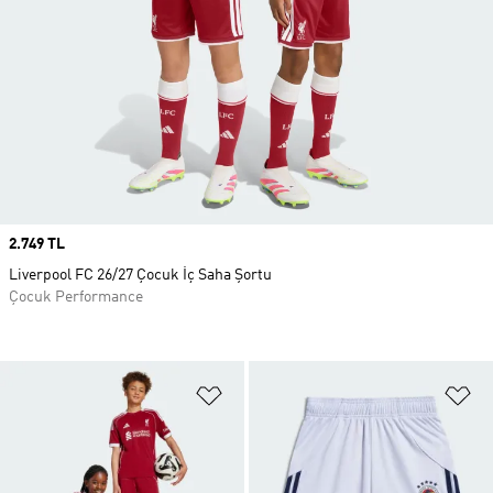
Price
2.749 TL
Liverpool FC 26/27 Çocuk İç Saha Şortu
Çocuk Performance
Favori Listesine Ekle
Fa