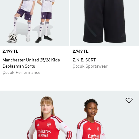
Price
2.199 TL
Price
2.749 TL
Manchester United 25/26 Kids
Z.N.E. ŞORT
Deplasman Şortu
Çocuk Sportswear
Çocuk Performance
Fa