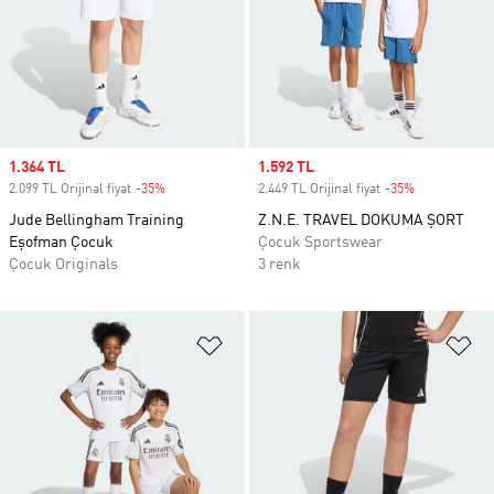
Sale price
1.364 TL
Sale price
1.592 TL
2.099 TL Orijinal fiyat
-35%
Discount
2.449 TL Orijinal fiyat
-35%
Discount
Jude Bellingham Training
Z.N.E. TRAVEL DOKUMA ŞORT
Eşofman Çocuk
Çocuk Sportswear
Çocuk Originals
3 renk
Favori Listesine Ekle
Fa