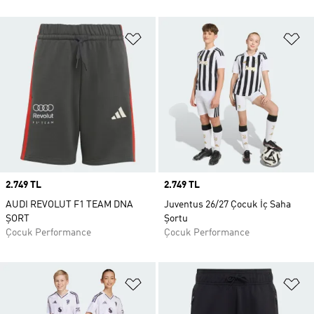
Favori Listesine Ekle
Fa
Price
2.749 TL
Price
2.749 TL
AUDI REVOLUT F1 TEAM DNA
Juventus 26/27 Çocuk İç Saha
ŞORT
Şortu
Çocuk Performance
Çocuk Performance
Favori Listesine Ekle
Fa