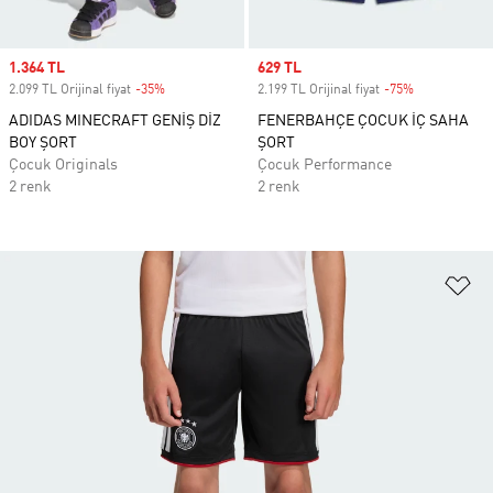
Sale price
1.364 TL
Sale price
629 TL
2.099 TL Orijinal fiyat
-35%
Discount
2.199 TL Orijinal fiyat
-75%
Discount
ADIDAS MINECRAFT GENİŞ DİZ
FENERBAHÇE ÇOCUK İÇ SAHA
BOY ŞORT
ŞORT
Çocuk Originals
Çocuk Performance
2 renk
2 renk
Fa