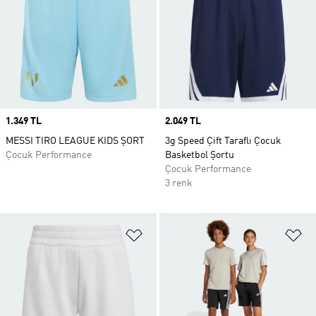
Price
1.349 TL
Price
2.049 TL
MESSI TIRO LEAGUE KIDS ŞORT
3g Speed Çift Taraflı Çocuk
Çocuk Performance
Basketbol Şortu
Çocuk Performance
3 renk
Favori Listesine Ekle
Fa