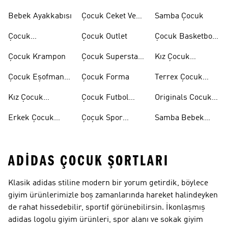
Bebek Ayakkabısı
Çocuk Ceket Ve
Samba Çocuk
Mont
Çocuk
Çocuk Outlet
Çocuk Basketbol
Ayakkabıları
Ayakkabısı
Çocuk Krampon
Çocuk Superstar
Kız Çocuk
Ayakkabılar
Eşofman Takımı
Çocuk Eşofman
Çocuk Forma
Terrex Çocuk
Takımı
Ayakkabı
Kız Çocuk
Çocuk Futbol
Originals Cocuk
Ayakkabı
Ayakkabısı
Ayakkabi
Erkek Çocuk
Çoçuk Spor
Samba Bebek
Ayakkabı
Ayakkabı
Ayakkabı
ADIDAS ÇOCUK ŞORTLARI
Klasik adidas stiline modern bir yorum getirdik, böylece
giyim ürünlerimizle boş zamanlarında hareket halindeyken
de rahat hissedebilir, sportif görünebilirsin. İkonlaşmış
adidas logolu giyim ürünleri, spor alanı ve sokak giyim