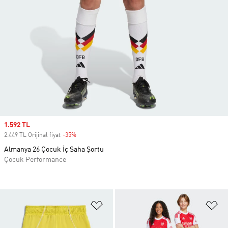
Sale price
1.592 TL
2.449 TL Orijinal fiyat
-35%
Discount
Almanya 26 Çocuk İç Saha Şortu
Çocuk Performance
Favori Listesine Ekle
Fa