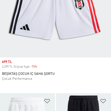
Sale price
699 TL
2.299 TL Orijinal fiyat
-70%
Discount
BEŞİKTAŞ ÇOCUK İÇ SAHA ŞORTU
Çocuk Performance
Favori Listesine Ekle
Fa