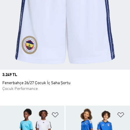
Price
3.249 TL
Fenerbahçe 26/27 Çocuk İç Saha Şortu
Çocuk Performance
Favori Listesine Ekle
Fa