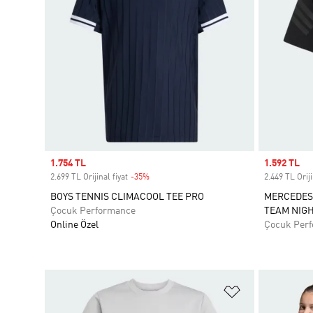
Sale price
1.754 TL
Sale price
1.592 TL
2.699 TL Orijinal fiyat
-35%
Discount
2.449 TL Oriji
BOYS TENNIS CLIMACOOL TEE PRO
MERCEDES
Çocuk Performance
TEAM NIGH
Online Özel
Çocuk Per
Favori Listesi