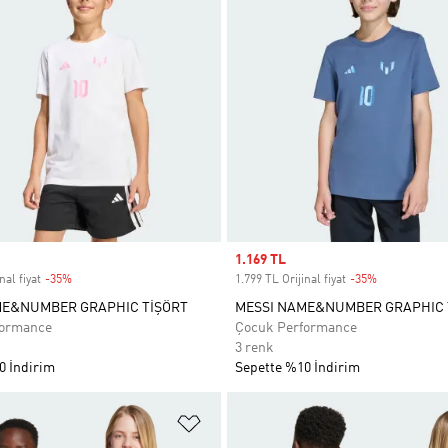
Sale price
1.169 TL
nal fiyat
-35%
Discount
1.799 TL Orijinal fiyat
-35%
Discount
ME&NUMBER GRAPHIC TİŞÖRT
MESSI NAME&NUMBER GRAPHIC 
formance
Çocuk Performance
3 renk
0 İndirim
Sepette %10 İndirim
ne Ekle
Favori Listesine Ekle