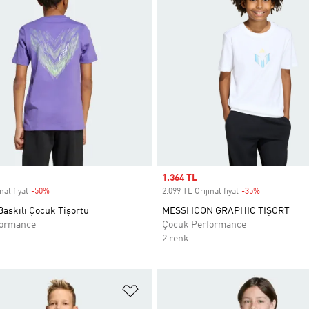
Sale price
1.364 TL
nal fiyat
-50%
Discount
2.099 TL Orijinal fiyat
-35%
Discount
Baskılı Çocuk Tişörtü
MESSI ICON GRAPHIC TİŞÖRT
formance
Çocuk Performance
2 renk
ne Ekle
Favori Listesine Ekle