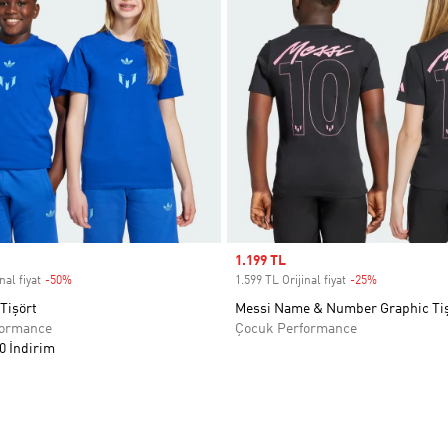
Sale price
1.199 TL
nal fiyat
-50%
Discount
1.599 TL Orijinal fiyat
-25%
Discount
Tişört
Messi Name & Number Graphic Ti
formance
Çocuk Performance
0 İndirim