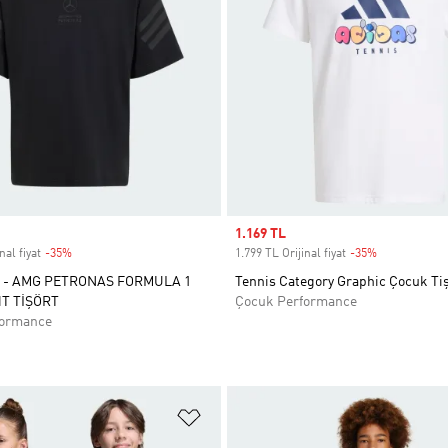
Sale price
1.169 TL
nal fiyat
-35%
Discount
1.799 TL Orijinal fiyat
-35%
Discount
 - AMG PETRONAS FORMULA 1
Tennis Category Graphic Çocuk Ti
T TİŞÖRT
Çocuk Performance
formance
ne Ekle
Favori Listesine Ekle