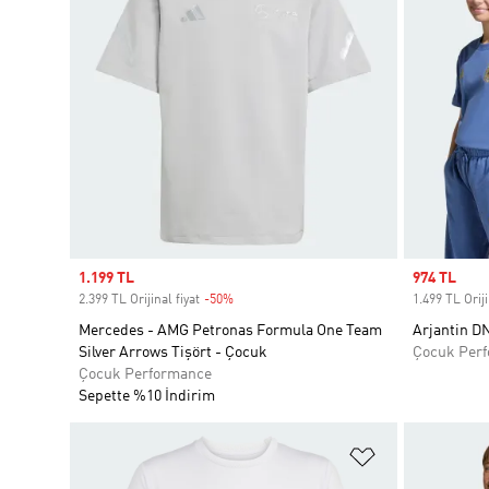
Sale price
1.199 TL
Sale price
974 TL
2.399 TL Orijinal fiyat
-50%
Discount
1.499 TL Oriji
Mercedes - AMG Petronas Formula One Team
Arjantin D
Silver Arrows Tişört - Çocuk
Çocuk Per
Çocuk Performance
Sepette %10 İndirim
Favori Listesi