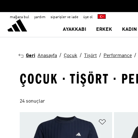
mağaza bul
yardım
siparişler ve iade
üye ol
AYAKKABI
ERKEK
KADIN
Geri
Anasayfa
Çocuk
Tişört
Performance
ÇOCUK · TIŞÖRT · P
24 sonuçlar
Favori Listesi