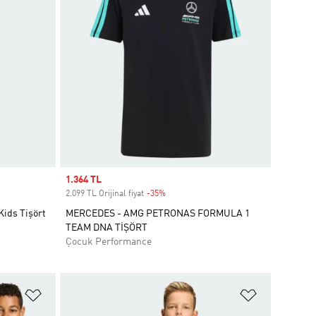
Sale price
1.364 TL
2.099 TL Orijinal fiyat
-35%
Discount
ids Tişört
MERCEDES - AMG PETRONAS FORMULA 1
TEAM DNA TİŞÖRT
Çocuk Performance
Favori Listesine Ekle
Favori List