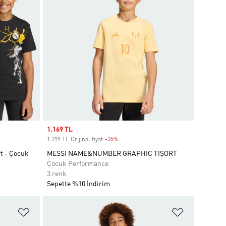
Sale price
1.169 TL
1.799 TL Orijinal fiyat
-35%
Discount
t - Çocuk
MESSI NAME&NUMBER GRAPHIC TİŞÖRT
Çocuk Performance
3 renk
Sepette %10 İndirim
Favori Listesine Ekle
Favori List