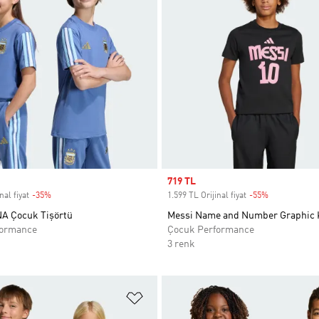
Sale price
719 TL
nal fiyat
-35%
Discount
1.599 TL Orijinal fiyat
-55%
Discount
NA Çocuk Tişörtü
Messi Name and Number Graphic K
formance
Çocuk Performance
3 renk
ne Ekle
Favori Listesine Ekle