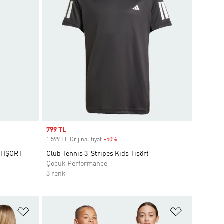
Sale price
799 TL
1.599 TL Orijinal fiyat
-50%
Discount
TİŞÖRT
Club Tennis 3-Stripes Kids Tişört
Çocuk Performance
3 renk
Favori Listesine Ekle
Favori List