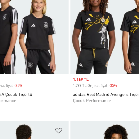
Sale price
1.169 TL
nal fiyat
-35%
Discount
1.799 TL Orijinal fiyat
-35%
Discount
A Çocuk Tişörtü
adidas Real Madrid Avengers Tişör
formance
Çocuk Performance
ne Ekle
Favori Listesine Ekle