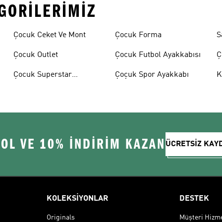
EGORILERIMIZ
Çocuk Ceket Ve Mont
Çocuk Forma
S
Çocuk Outlet
Çocuk Futbol Ayakkabısı
Ç
A
Çocuk Superstar
Çoçuk Spor Ayakkabı
K
Ayakkabılar
 OL VE 10% İNDİRİM KAZAN
ÜCRETSİZ KAY
KOLEKSİYONLAR
DESTEK
Originals
Müşteri Hizmet