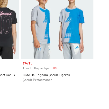
Sale price
674 TL
1.349 TL Orijinal fiyat
-50%
Discount
şört Çocuk
Jude Bellingham Çocuk Tişörtü
Çocuk Performance