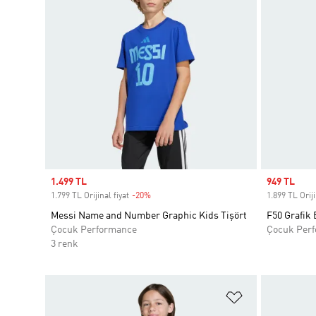
Sale price
1.499 TL
Sale price
949 TL
1.799 TL Orijinal fiyat
-20%
Discount
1.899 TL Oriji
Messi Name and Number Graphic Kids Tişört
F50 Grafik 
Çocuk Performance
Çocuk Per
3 renk
Favori Listesi