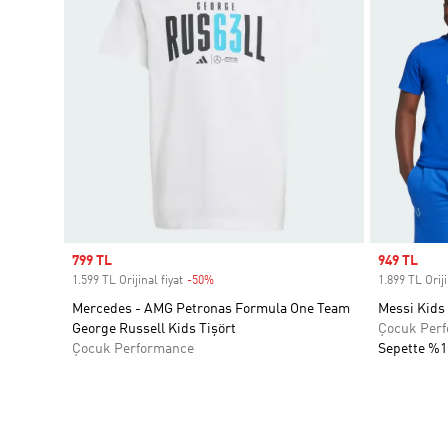
Sale price
799 TL
Sale price
949 TL
1.599 TL Orijinal fiyat
-50%
Discount
1.899 TL Oriji
Mercedes - AMG Petronas Formula One Team
Messi Kids 
George Russell Kids Tişört
Çocuk Per
Çocuk Performance
Sepette %1