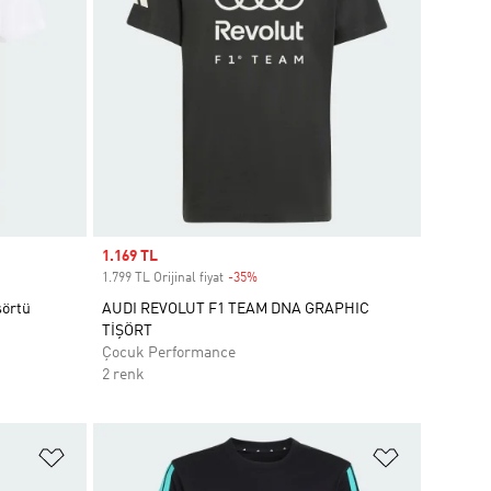
Sale price
1.169 TL
1.799 TL Orijinal fiyat
-35%
Discount
şörtü
AUDI REVOLUT F1 TEAM DNA GRAPHIC
TİŞÖRT
Çocuk Performance
2 renk
Favori Listesine Ekle
Favori List