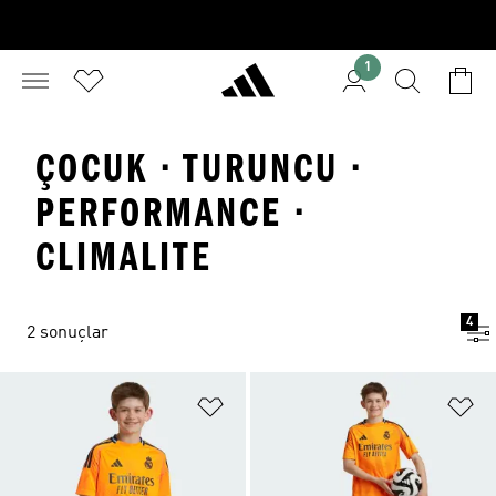
1
ÇOCUK · TURUNCU ·
PERFORMANCE ·
CLIMALITE
4
2 sonuçlar
Favori Listesine Ekle
Fa