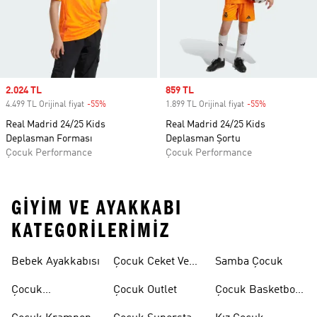
Sale price
2.024 TL
Sale price
859 TL
4.499 TL Orijinal fiyat
-55%
Discount
1.899 TL Orijinal fiyat
-55%
Discount
Real Madrid 24/25 Kids
Real Madrid 24/25 Kids
Deplasman Forması
Deplasman Şortu
Çocuk Performance
Çocuk Performance
GIYIM VE AYAKKABI
KATEGORILERIMIZ
Bebek Ayakkabısı
Çocuk Ceket Ve
Samba Çocuk
Mont
Çocuk
Çocuk Outlet
Çocuk Basketbol
Ayakkabıları
Ayakkabısı