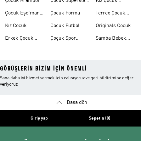
Çocuk Krampon
Çocuk Superstar
Kız Çocuk
Ayakkabılar
Eşofman Takımı
Çocuk Eşofman
Çocuk Forma
Terrex Çocuk
Takımı
Ayakkabı
Kız Çocuk
Çocuk Futbol
Originals Cocuk
Ayakkabı
Ayakkabısı
Ayakkabi
Erkek Çocuk
Çoçuk Spor
Samba Bebek
Ayakkabı
Ayakkabı
Ayakkabı
GÖRÜŞLERIN BIZIM IÇIN ÖNEMLI
Sana daha iyi hizmet vermek için çalışıyoruz ve geri bildirimine değer
veriyoruz
Başa dön
Giriş yap
Sepetin (0)