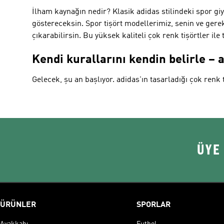
İlham kaynağın nedir? Klasik adidas stilindeki spor giy
göstereceksin. Spor tişört modellerimiz, senin ve gere
çıkarabilirsin. Bu yüksek kaliteli çok renk tişörtler il
Kendi kurallarını kendin belirle – 
Gelecek, şu an başlıyor. adidas'ın tasarladığı çok renk t
ÜYE
ÜRÜNLER
SPORLAR
Ayakkabı
Futbol