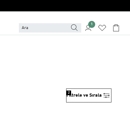
1
2
Filtrele ve Sırala