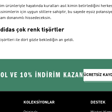
im ürünleriyle hayatında kuralları asıl kimin belirlediğini herkes
ksinimlerin için uygun stillere sahiptir, bu sayede eşsiz potans
e tam donanımlı hissedeceksin.
adidas çok renk tişörtler
işörtleri ile dört gözle beklediğin an geldi.
 OL VE 10% İNDİRİM KAZAN
ÜCRETSİZ KAY
KOLEKSİYONLAR
DESTEK
Originals
Müşteri Hizmet