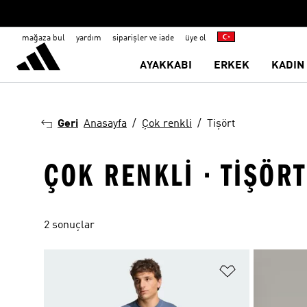
mağaza bul
yardım
siparişler ve iade
üye ol
AYAKKABI
ERKEK
KADIN
Geri
Anasayfa
Çok renkli
Tişört
ÇOK RENKLI · TIŞÖRT
2 sonuçlar
Favori Listesi