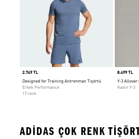
Price
2.749 TL
Price
8.499 TL
Designed for Training Antrenman Tişörtü
Y-3 Allover
Erkek Performance
Kadın Y-3
17 renk
ADIDAS ÇOK RENK TIŞÖR