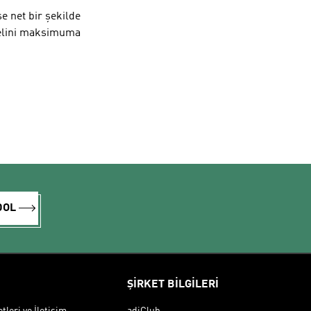
e net bir şekilde
iyelini maksimuma
DOL
ŞİRKET BİLGİLERİ
leri ve İletişim
adiClub