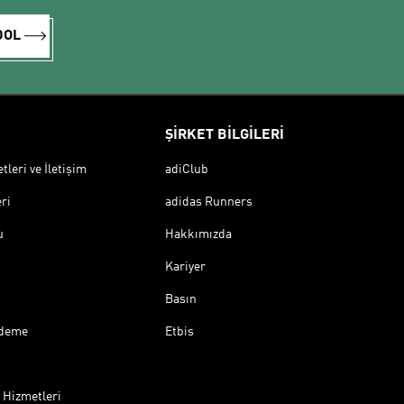
DOL
ŞİRKET BİLGİLERİ
leri ve İletişim
adiClub
ri
adidas Runners
u
Hakkımızda
Kariyer
Basın
Ödeme
Etbis
 Hizmetleri