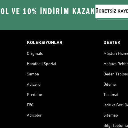
 OL VE 10% İNDİRİM KAZAN
ÜCRETSİZ KAY
KOLEKSİYONLAR
DESTEK
Originals
Müşteri Hizmet
Handball Spezial
Mağaza Rehbe
Samba
Beden Tablos
Adizero
Ödeme
Predator
Teslimat
F50
İade ve Geri 
Adicolor
Sitemap
Bilgi Toplumu