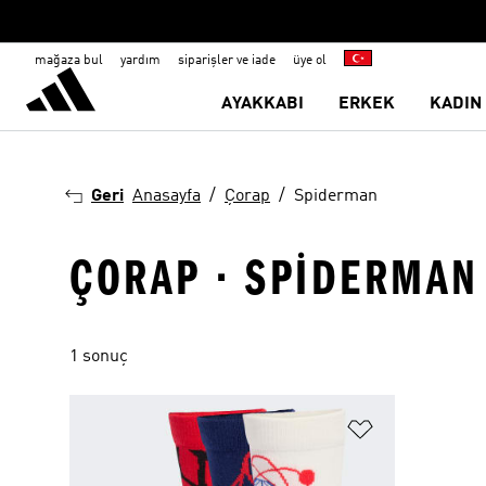
mağaza bul
yardım
siparişler ve iade
üye ol
AYAKKABI
ERKEK
KADIN
Geri
Anasayfa
Çorap
Spiderman
ÇORAP · SPIDERMAN
1 sonuç
Favori Listesi