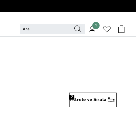
1
2
Filtrele ve Sırala