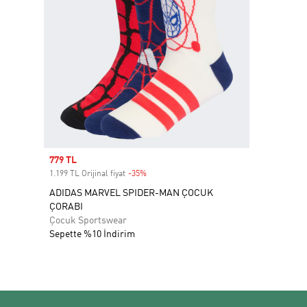
Sale price
779 TL
1.199 TL Orijinal fiyat
-35%
Discount
ADIDAS MARVEL SPIDER-MAN ÇOCUK
ÇORABI
Çocuk Sportswear
Sepette %10 İndirim