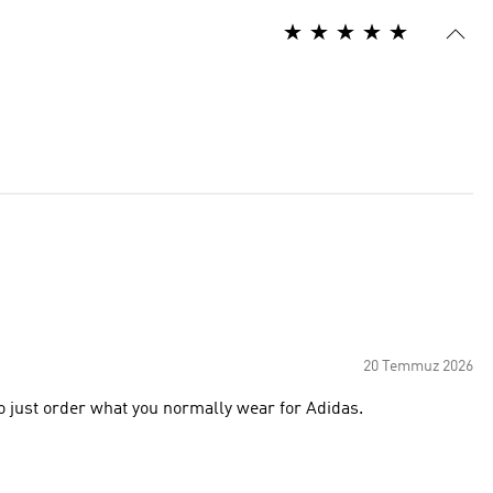
20 Temmuz 2026
 so just order what you normally wear for Adidas.