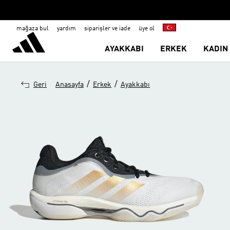
mağaza bul
yardım
siparişler ve iade
üye ol
AYAKKABI
ERKEK
KADIN
/
/
Geri
Anasayfa
Erkek
Ayakkabı