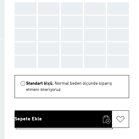
AAA
AAA
AAA
AAA
AAA
AAA
AAA
AAA
AAA
AAA
AAA
AAA
AAA
AAA
AAA
AAA
AAA
AAA
AAA
AAA
AAA
AAA
AAA
AAA
AAA
Standart ölçü.
Normal beden ölçünde sipariş
etmeni öneriyoruz.
Sepete Ekle