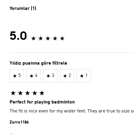
Yorumlar (1)
5.0
Yıldız puanına göre filtrele
5
4
3
2
1
Perfect for playing badminton
The fit is nice even for my wider feet. They are true to size
Zorro1186