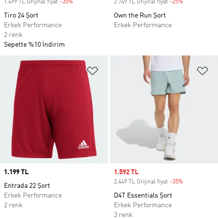
1.499 TL Orijinal fiyat
-35%
Discount
2.749 TL Orijinal fiyat
-25%
Discount
Tiro 24 Şort
Own the Run Şort
Erkek Performance
Erkek Performance
2 renk
Sepette %10 İndirim
Favori Listesine Ekle
Fa
Price
1.199 TL
Sale price
1.592 TL
2.449 TL Orijinal fiyat
-35%
Discount
Entrada 22 Şort
Erkek Performance
D4T Essentials Şort
2 renk
Erkek Performance
3 renk