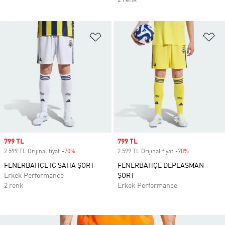
2 renk
Favori Listesine Ekle
Fa
Sale price
799 TL
Sale price
799 TL
2.599 TL Orijinal fiyat
-70%
Discount
2.599 TL Orijinal fiyat
-70%
Discount
FENERBAHÇE İÇ SAHA ŞORT
FENERBAHÇE DEPLASMAN
Erkek Performance
ŞORT
2 renk
Erkek Performance