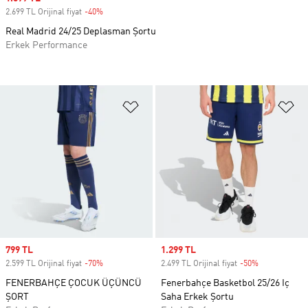
2.699 TL Orijinal fiyat
-40%
Discount
Real Madrid 24/25 Deplasman Şortu
Erkek Performance
Favori Listesine Ekle
Fa
Sale price
799 TL
Sale price
1.299 TL
2.599 TL Orijinal fiyat
-70%
Discount
2.499 TL Orijinal fiyat
-50%
Discount
FENERBAHÇE ÇOCUK ÜÇÜNCÜ
Fenerbahçe Basketbol 25/26 Iç
ŞORT
Saha Erkek Şortu