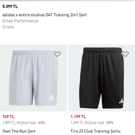
Price
5.399 TL
adidas x entire studios D4T Training 2in1 Şort
Erkek Performance
3 renk
Favori Listesine Ekle
Fa
Sale price
749 TL
Sale price
1.199 TL
1.899 TL Orijinal fiyat
-60%
Discount
1.699 TL Orijinal fiyat
-30%
Discount
Own The Run Şort
Tiro 23 Club Training Şortu