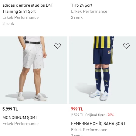
adidas x entire studios D4T
Tiro 24 Şort
Training 2in1 Şort
Erkek Performance
Erkek Performance
2 renk
3 renk
Favori Listesine Ekle
Fa
Price
5.999 TL
Sale price
799 TL
2.599 TL Orijinal fiyat
-70%
Discount
MONOGRUM ŞORT
Erkek Performance
FENERBAHÇE İÇ SAHA ŞORT
Erkek Performance