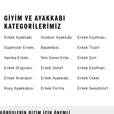
GIYIM VE AYAKKABI
KATEGORILERIMIZ
Erkek Ayakkabı
Outdoor Ayakkabı
Erkek Eşofman
Takımı
Superstar Erkek
Basketbol
Erkek Tişört
Ayakkabı
Ayakkabısı
Samba Erkek
Yeni Sezon Erkek
Erkek Şort
Ayakkabı
Ayakkabı
Erkek Originals
Erkek Outlet
Erkek Eşofman
Ayakkabı
Altı
Erkek Krampon
Erkek Ayakkabı
Erkek Ceket
Indirim
Koşu Ayakkabısı
Erkek Forma
Erkek Sweatshirt
GÖRÜŞLERIN BIZIM IÇIN ÖNEMLI