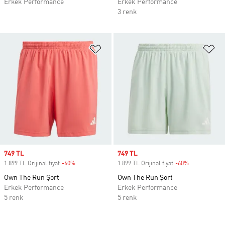
Erkek Performance
Erkek Performance
3 renk
Favori Listesine Ekle
Fa
Sale price
749 TL
Sale price
749 TL
1.899 TL Orijinal fiyat
-60%
Discount
1.899 TL Orijinal fiyat
-60%
Discount
Own The Run Şort
Own The Run Şort
Erkek Performance
Erkek Performance
5 renk
5 renk