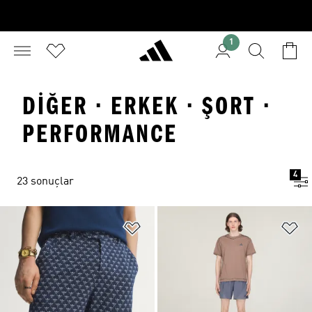
1
DIĞER · ERKEK · ŞORT ·
PERFORMANCE
4
23 sonuçlar
Favori Listesine Ekle
Fa