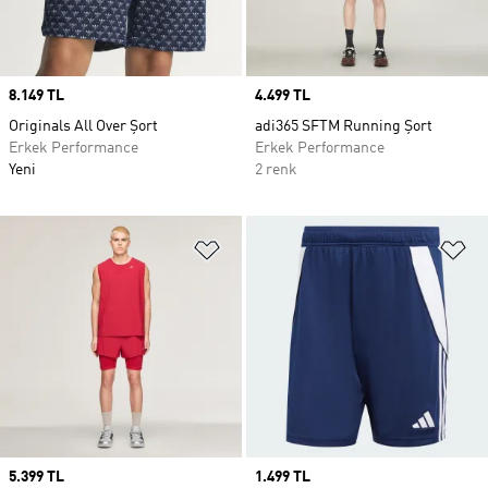
Price
8.149 TL
Price
4.499 TL
Originals All Over Şort
adi365 SFTM Running Şort
Erkek Performance
Erkek Performance
Yeni
2 renk
Favori Listesine Ekle
Fa
Price
5.399 TL
Price
1.499 TL