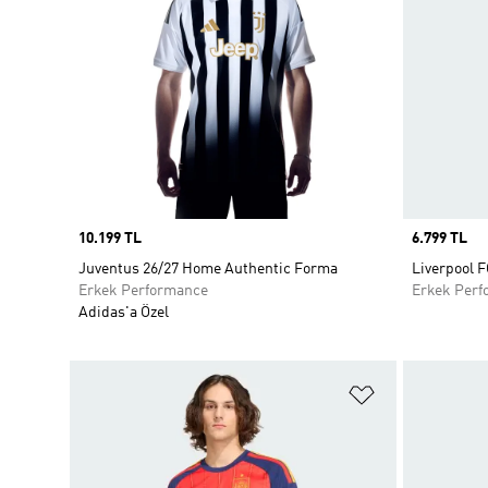
Price
10.199 TL
Price
6.799 TL
Juventus 26/27 Home Authentic Forma
Liverpool F
Erkek Performance
Erkek Perf
Adidas'a Özel
Favori Listesi