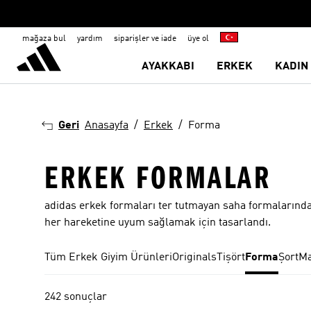
mağaza bul
yardım
siparişler ve iade
üye ol
AYAKKABI
ERKEK
KADIN
Geri
Anasayfa
Erkek
Forma
ERKEK FORMALAR
adidas erkek formaları ter tutmayan saha formalarında
her hareketine uyum sağlamak için tasarlandı.
Tüm Erkek Giyim Ürünleri
Originals
Tişört
Forma
Şort
Ma
242 sonuçlar