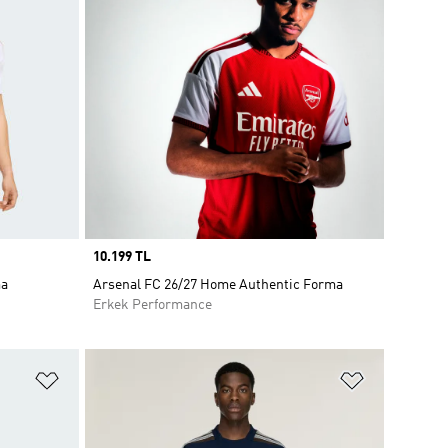
Price
10.199 TL
ma
Arsenal FC 26/27 Home Authentic Forma
Erkek Performance
Favori Listesine Ekle
Favori List