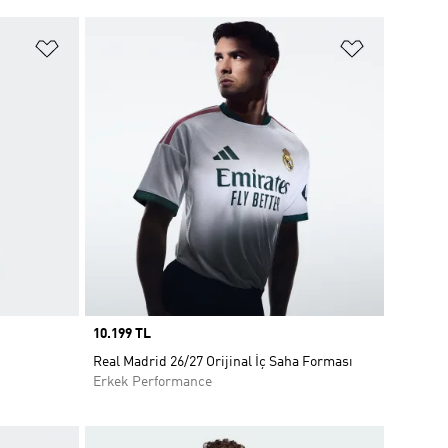
Favori Listesine Ekle
Favori List
Price
10.199 TL
Real Madrid 26/27 Orijinal İç Saha Forması
Erkek Performance