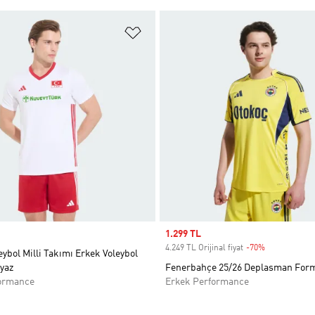
ne Ekle
Favori Listesine Ekle
Sale price
1.299 TL
4.249 TL Orijinal fiyat
-70%
Discount
eybol Milli Takımı Erkek Voleybol
yaz
Fenerbahçe 25/26 Deplasman For
ormance
Erkek Performance