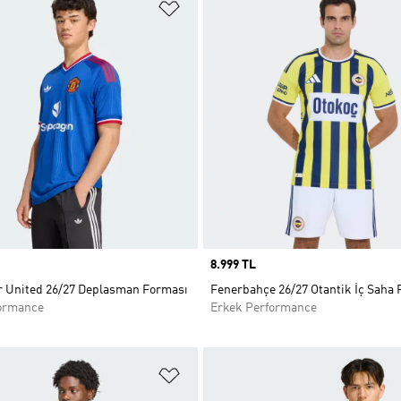
ne Ekle
Favori Listesine Ekle
Price
8.999 TL
 United 26/27 Deplasman Forması
Fenerbahçe 26/27 Otantik İç Saha
ormance
Erkek Performance
ne Ekle
Favori Listesine Ekle