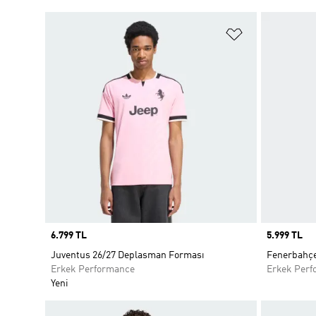
Favori Listesi
Price
6.799 TL
Price
5.999 TL
Juventus 26/27 Deplasman Forması
Fenerbahçe
Erkek Performance
Erkek Perf
Yeni