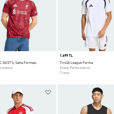
Price
1.699 TL
C 26/27 İç Saha Forması
Tiro26 League Forma
ormance
Erkek Performance
7 renk
ne Ekle
Favori Listesine Ekle