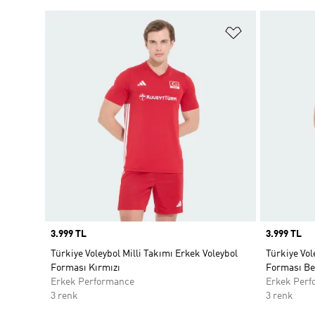
Favori Listesi
Price
3.999 TL
Price
3.999 TL
Türkiye Voleybol Milli Takımı Erkek Voleybol
Türkiye Vol
Forması Kırmızı
Forması Be
Erkek Performance
Erkek Perf
3 renk
3 renk