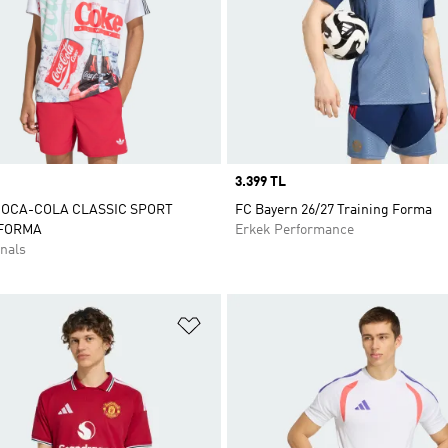
Price
3.399 TL
COCA-COLA CLASSIC SPORT
FC Bayern 26/27 Training Forma
FORMA
Erkek Performance
nals
ne Ekle
Favori Listesine Ekle