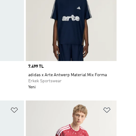
Price
7.499 TL
adidas x Arte Antwerp Material Mix Forma
Erkek Sportswear
Yeni
Favori Listesine Ekle
Favori List