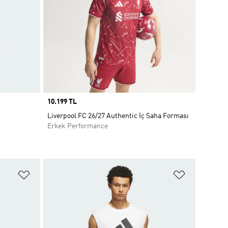
Price
10.199 TL
Liverpool FC 26/27 Authentic İç Saha Forması
Erkek Performance
Favori Listesine Ekle
Favori List