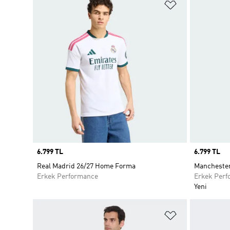
Favori Listesi
Price
6.799 TL
Price
6.799 TL
Real Madrid 26/27 Home Forma
Manchester
Erkek Performance
Erkek Perf
Yeni
Favori Listesi