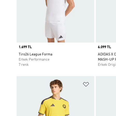
Price
1.699 TL
Price
6.099 TL
Tiro26 League Forma
ADIDAS X 
Erkek Performance
MASH-UP 
7 renk
Erkek Origi
Favori Listesi