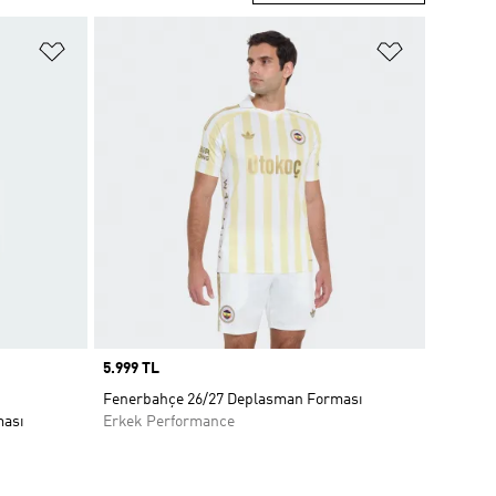
Favori Listesine Ekle
Favori List
Price
5.999 TL
Fenerbahçe 26/27 Deplasman Forması
ması
Erkek Performance