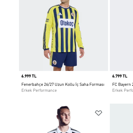
Price
6.999 TL
Price
6.799 TL
Fenerbahçe 26/27 Uzun Kollu İç Saha Forması
FC Bayern 
Erkek Performance
Erkek Perf
Favori Listesi