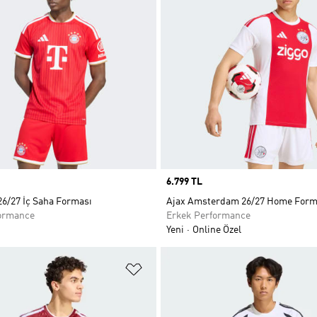
Price
6.799 TL
26/27 İç Saha Forması
Ajax Amsterdam 26/27 Home For
ormance
Erkek Performance
Yeni
Online Özel
ne Ekle
Favori Listesine Ekle