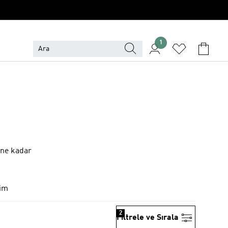
1
ine kadar
yim
2
Filtrele ve Sırala