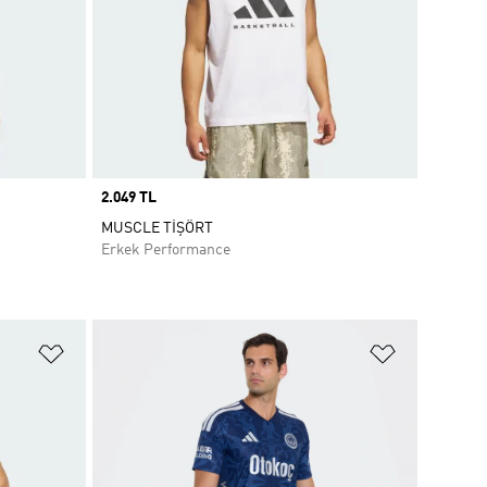
Price
2.049 TL
MUSCLE TİŞÖRT
Erkek Performance
Favori Listesine Ekle
Favori List