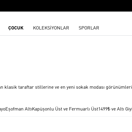
ÇOCUK
KOLEKSİYONLAR
SPORLAR
n klasik taraftar stillerine ve en yeni sokak modası görünümler
yo
Eşofman Altı
Kapüşonlu Üst ve Fermuarlı Üst
1499₺ ve Altı Gi