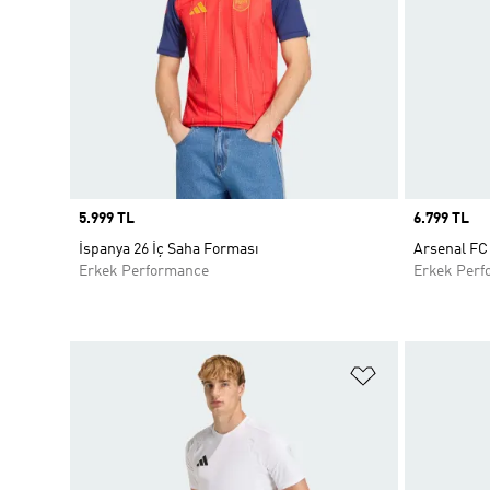
Price
5.999 TL
Price
6.799 TL
İspanya 26 İç Saha Forması
Arsenal FC 
Erkek Performance
Erkek Perf
Favori Listesi