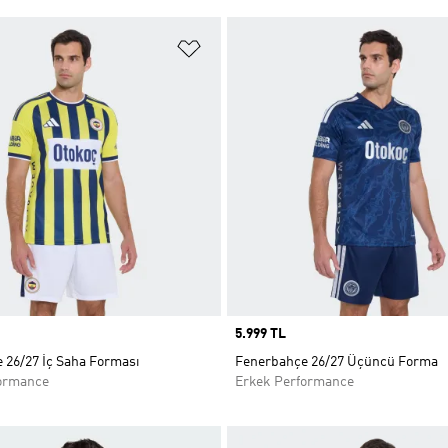
ne Ekle
Favori Listesine Ekle
Price
5.999 TL
 26/27 İç Saha Forması
Fenerbahçe 26/27 Üçüncü Forma
ormance
Erkek Performance