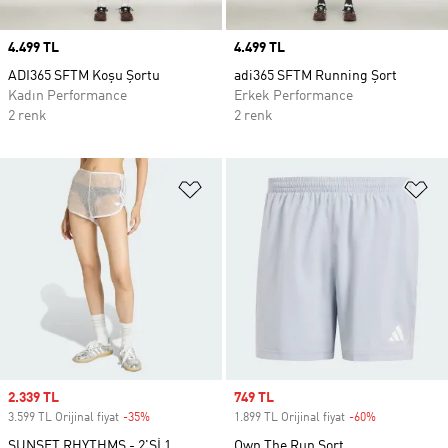
Price
4.499 TL
Price
4.499 TL
ADI365 SFTM Koşu Şortu
adi365 SFTM Running Şort
Kadın Performance
Erkek Performance
2 renk
2 renk
Favori Listesine Ekle
Fa
Sale price
2.339 TL
Sale price
749 TL
3.599 TL Orijinal fiyat
-35%
Discount
1.899 TL Orijinal fiyat
-60%
Discount
SUNSET RHYTHMS - 2'Sİ 1
Own The Run Şort