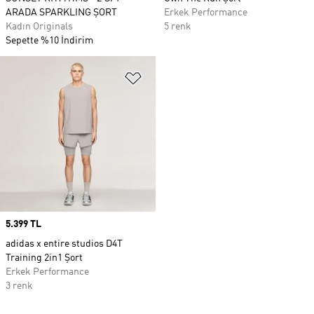
ARADA SPARKLING ŞORT
Erkek Performance
Kadın Originals
5 renk
Sepette %10 İndirim
Favori Listesine Ekle
Price
5.399 TL
adidas x entire studios D4T
Training 2in1 Şort
Erkek Performance
3 renk