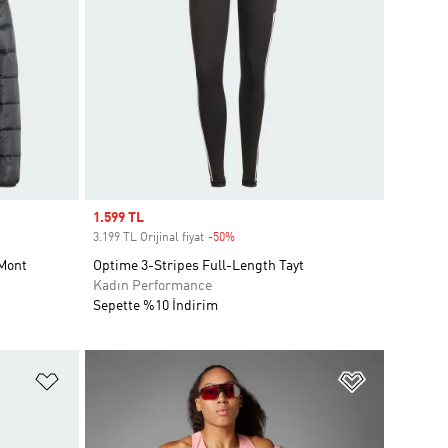
Sale price
1.599 TL
3.199 TL Orijinal fiyat
-50%
Discount
 Mont
Optime 3-Stripes Full-Length Tayt
Kadın Performance
Sepette %10 İndirim
Favori Listesine Ekle
Favori List