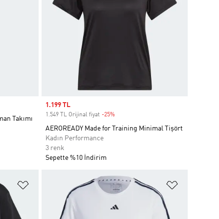
Sale price
1.199 TL
1.549 TL Orijinal fiyat
-25%
Discount
fman Takımı
AEROREADY Made for Training Minimal Tişört
Kadın Performance
3 renk
Sepette %10 İndirim
Favori Listesine Ekle
Favori List