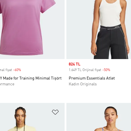
Sale price
824 TL
nal fiyat
-60%
Discount
1.649 TL Orijinal fiyat
-50%
Discount
Made for Training Minimal Tişört
Premium Essentials Atlet
ormance
Kadın Originals
ne Ekle
Favori Listesine Ekle