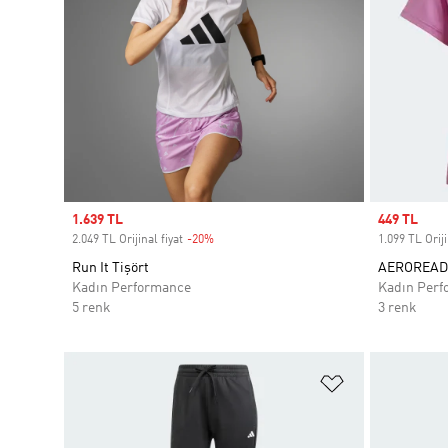
Sale price
1.639 TL
Sale price
449 TL
2.049 TL Orijinal fiyat
-20%
Discount
1.099 TL Oriji
Run It Tişört
AEROREADY 
Kadın Performance
Kadın Perf
5 renk
3 renk
Favori Listesi