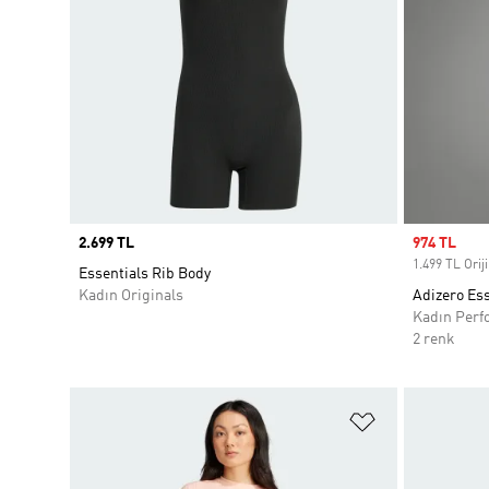
Price
2.699 TL
Sale price
974 TL
1.499 TL Oriji
Essentials Rib Body
Kadın Originals
Adizero Es
Kadın Perf
2 renk
Favori Listesi