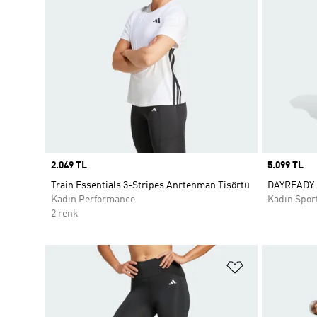
Price
2.049 TL
Price
5.099 TL
Train Essentials 3-Stripes Anrtenman Tişörtü
DAYREADY 
Kadın Performance
Kadın Spor
2 renk
Favori Listesi