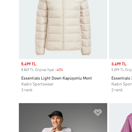
Sale price
5.499 TL
Sale price
3.499 TL
8.849 TL Orijinal fiyat
-40%
Discount
5.099 TL Oriji
Essentials Light Down Kapüşonlu Mont
Essentials
Kadın Sportswear
Kadın Spor
3 renk
2 renk
Favori Listesi