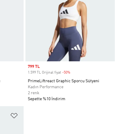
Sale price
799 TL
1.599 TL Orijinal fiyat
-50%
Discount
ı
PrimeLiftreact Graphic Sporcu Sütyeni
Kadın Performance
2 renk
Sepette %10 İndirim
Favori Listesine Ekle