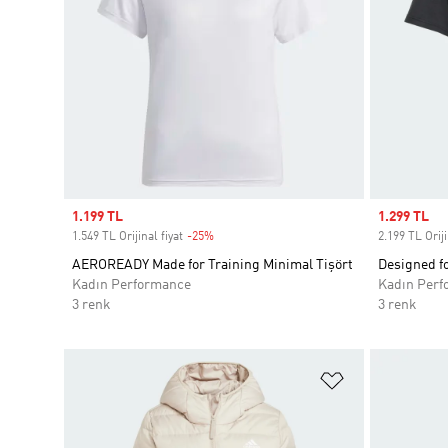
Sale price
1.199 TL
Sale price
1.299 TL
1.549 TL Orijinal fiyat
-25%
Discount
2.199 TL Oriji
AEROREADY Made for Training Minimal Tişört
Designed fo
Kadın Performance
Kadın Perf
3 renk
3 renk
Favori Listesi