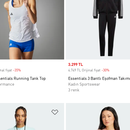
Sale price
3.299 TL
nal fiyat
-35%
Discount
4.749 TL Orijinal fiyat
-30%
Discount
sentials Running Tank Top
Essentials 3 Bantlı Eşofman Takım
ormance
Kadın Sportswear
3 renk
ne Ekle
Favori Listesine Ekle