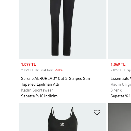
Sale price
1.099 TL
Sale price
1.049 TL
2.199 TL Orijinal fiyat
-50%
Discount
2.099 TL Oriji
Sereno AEROREADY Cut 3-Stripes Slim
Essentials 
Tapered Eşofman Altı
Kadın Origi
Kadın Sportswear
3 renk
Sepette %10 İndirim
Sepette %1
Favori Listesi