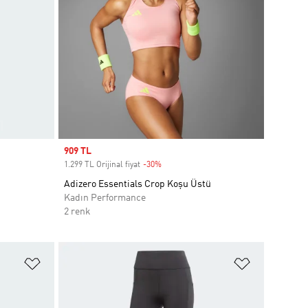
Sale price
909 TL
1.299 TL Orijinal fiyat
-30%
Discount
Adizero Essentials Crop Koşu Üstü
Kadın Performance
2 renk
Favori Listesine Ekle
Favori List