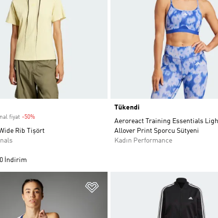
Tükendi
nal fiyat
-50%
Discount
Aeroreact Training Essentials Lig
Wide Rib Tişört
Allover Print Sporcu Sütyeni
nals
Kadın Performance
0 İndirim
ne Ekle
Favori Listesine Ekle