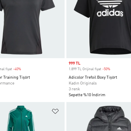
Sale price
999 TL
nal fiyat
-40%
Discount
1.899 TL Orijinal fiyat
-50%
Discount
r Training Tişört
Adicolor Trefoil Boxy Tişört
ormance
Kadın Originals
3 renk
Sepette %10 İndirim
ne Ekle
Favori Listesine Ekle