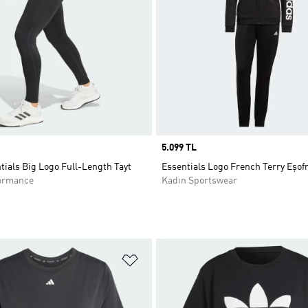
Price
5.099 TL
tials Big Logo Full-Length Tayt
Essentials Logo French Terry Eşo
ormance
Kadın Sportswear
ne Ekle
Favori Listesine Ekle