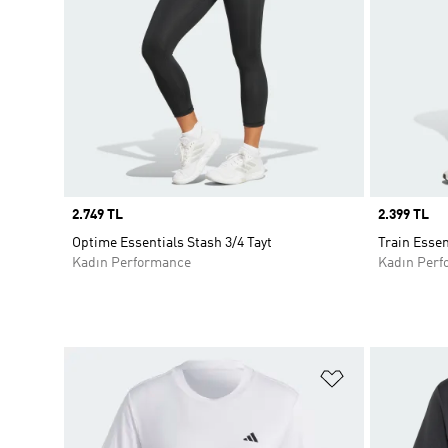
Price
2.749 TL
Price
2.399 TL
Optime Essentials Stash 3/4 Tayt
Train Essen
Kadın Performance
Kadın Perf
Favori Listesi