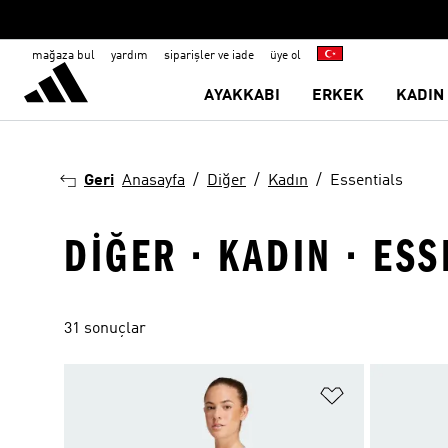
mağaza bul
yardım
siparişler ve iade
üye ol
AYAKKABI
ERKEK
KADIN
Geri
Anasayfa
Diğer
Kadın
Essentials
DIĞER · KADIN · ESS
31 sonuçlar
Favori Listesi