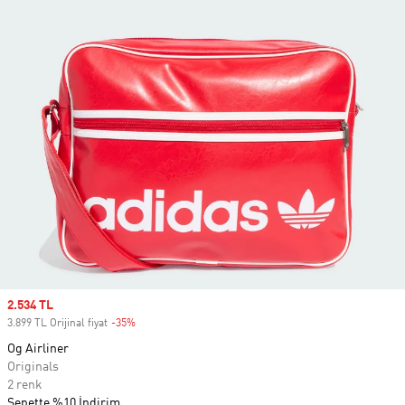
Sale price
2.534 TL
3.899 TL Orijinal fiyat
-35%
Discount
Og Airliner
Originals
2 renk
Sepette %10 İndirim