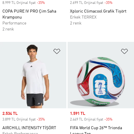
8.999 TL Orijinal fiyat
-35%
Discount
2.699 TL Orijinal fiyat
-35%
Discount
COPA PURE IV PRO Çim Saha
Xploric Climacool Grafik Tişört
Kramponu
Erkek TERREX
Performance
2 renk
2 renk
Favori Listesine Ekle
Fa
Sale price
2.534 TL
Sale price
1.591 TL
3.899 TL Orijinal fiyat
-35%
Discount
2.449 TL Orijinal fiyat
-35%
Discount
AIRCHILL INTENSITY TİŞÖRT
FIFA World Cup 26™ Trionda