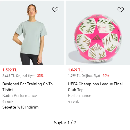
Favori Listesine Ekle
Fa
Sale price
1.592 TL
Sale price
1.049 TL
2.449 TL Orijinal fiyat
-35%
Discount
1.499 TL Orijinal fiyat
-30%
Discount
Designed For Training Go To
UEFA Champions League Final
Tişört
Club Top
Kadın Performance
Performance
4 renk
4 renk
Sepette %10 İndirim
Sayfa: 1 / 7