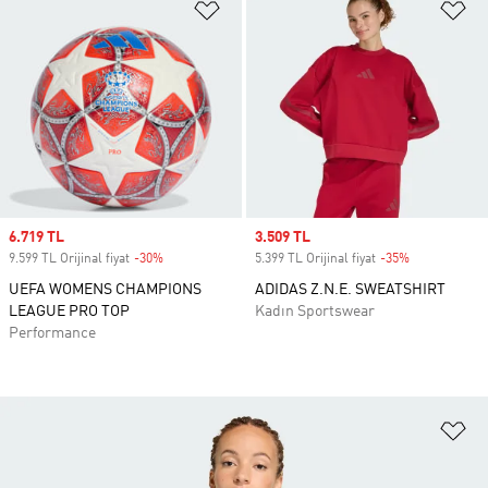
Favori Listesine Ekle
Fa
Sale price
6.719 TL
Sale price
3.509 TL
9.599 TL Orijinal fiyat
-30%
Discount
5.399 TL Orijinal fiyat
-35%
Discount
UEFA WOMENS CHAMPIONS
ADIDAS Z.N.E. SWEATSHIRT
LEAGUE PRO TOP
Kadın Sportswear
Performance
Fa