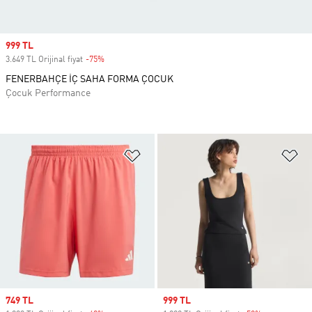
Sale price
999 TL
3.649 TL Orijinal fiyat
-75%
Discount
FENERBAHÇE İÇ SAHA FORMA ÇOCUK
Çocuk Performance
Favori Listesine Ekle
Fa
Sale price
749 TL
Sale price
999 TL