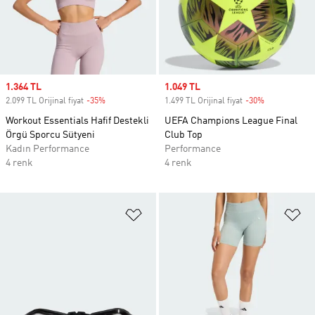
Sale price
1.364 TL
Sale price
1.049 TL
2.099 TL Orijinal fiyat
-35%
Discount
1.499 TL Orijinal fiyat
-30%
Discount
Workout Essentials Hafif Destekli
UEFA Champions League Final
Örgü Sporcu Sütyeni
Club Top
Kadın Performance
Performance
4 renk
4 renk
Favori Listesine Ekle
Fa