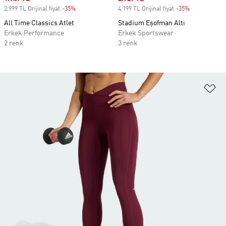
2.999 TL Orijinal fiyat
-35%
Discount
4.199 TL Orijinal fiyat
-35%
Discount
All Time Classics Atlet
Stadium Eşofman Altı
Erkek Performance
Erkek Sportswear
2 renk
3 renk
Fa