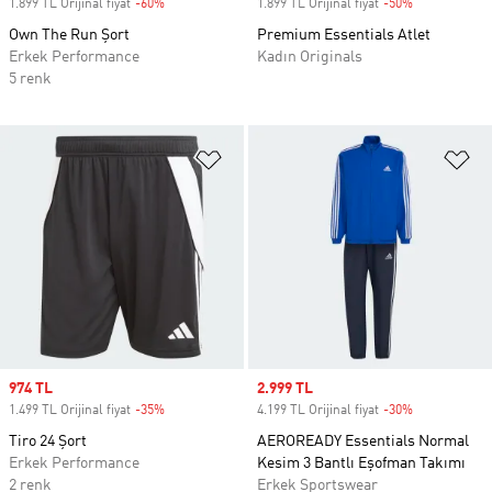
1.899 TL Orijinal fiyat
-60%
Discount
1.899 TL Orijinal fiyat
-50%
Discount
Own The Run Şort
Premium Essentials Atlet
Erkek Performance
Kadın Originals
5 renk
Favori Listesine Ekle
Fa
Sale price
974 TL
Sale price
2.999 TL
1.499 TL Orijinal fiyat
-35%
Discount
4.199 TL Orijinal fiyat
-30%
Discount
Tiro 24 Şort
AEROREADY Essentials Normal
Erkek Performance
Kesim 3 Bantlı Eşofman Takımı
2 renk
Erkek Sportswear