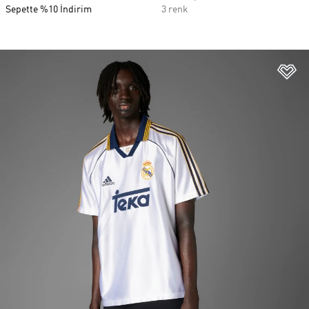
Sepette %10 İndirim
3 renk
Fa