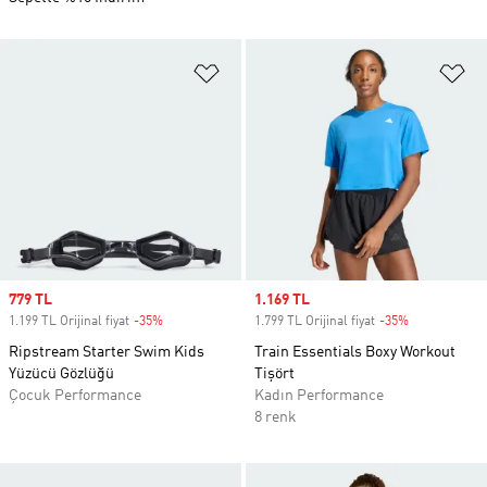
Favori Listesine Ekle
Fa
Sale price
779 TL
Sale price
1.169 TL
1.199 TL Orijinal fiyat
-35%
Discount
1.799 TL Orijinal fiyat
-35%
Discount
Ripstream Starter Swim Kids
Train Essentials Boxy Workout
Yüzücü Gözlüğü
Tişört
Çocuk Performance
Kadın Performance
8 renk