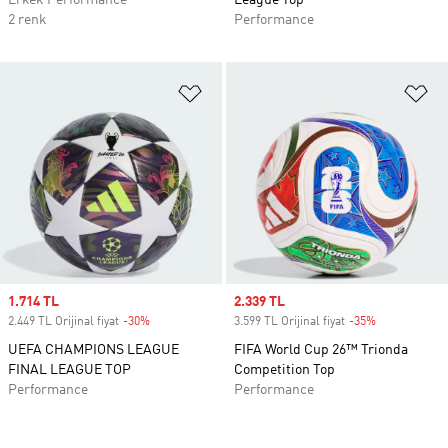
Erkek Performance
League Top
2 renk
Performance
Favori Listesine Ekle
Fa
Sale price
1.714 TL
Sale price
2.339 TL
2.449 TL Orijinal fiyat
-30%
Discount
3.599 TL Orijinal fiyat
-35%
Discount
UEFA CHAMPIONS LEAGUE
FIFA World Cup 26™ Trionda
FINAL LEAGUE TOP
Competition Top
Performance
Performance