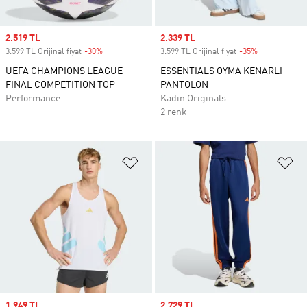
Sale price
2.519 TL
Sale price
2.339 TL
3.599 TL Orijinal fiyat
-30%
Discount
3.599 TL Orijinal fiyat
-35%
Discount
UEFA CHAMPIONS LEAGUE
ESSENTIALS OYMA KENARLI
FINAL COMPETITION TOP
PANTOLON
Performance
Kadın Originals
2 renk
Favori Listesine Ekle
Fa
Sale price
1.949 TL
Sale price
2.729 TL