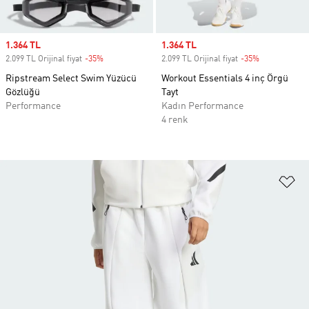
Sale price
1.364 TL
Sale price
1.364 TL
2.099 TL Orijinal fiyat
-35%
Discount
2.099 TL Orijinal fiyat
-35%
Discount
Ripstream Select Swim Yüzücü
Workout Essentials 4 inç Örgü
Gözlüğü
Tayt
Performance
Kadın Performance
4 renk
Fa