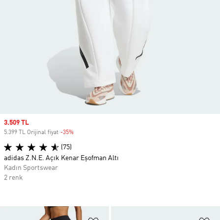
Sale price
3.509 TL
5.399 TL Orijinal fiyat
-35%
Discount
(75)
adidas Z.N.E. Açık Kenar Eşofman Altı
Kadın Sportswear
2 renk
Favori Listesine Ekle
Fa