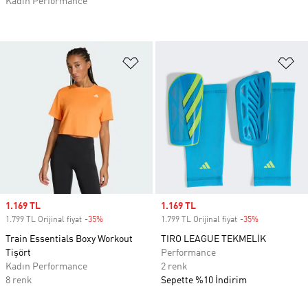
Kadın Performance
Favori Listesine Ekle
Fa
Sale price
1.169 TL
Sale price
1.169 TL
1.799 TL Orijinal fiyat
-35%
Discount
1.799 TL Orijinal fiyat
-35%
Discount
Train Essentials Boxy Workout
TIRO LEAGUE TEKMELİK
Tişört
Performance
Kadın Performance
2 renk
8 renk
Sepette %10 İndirim