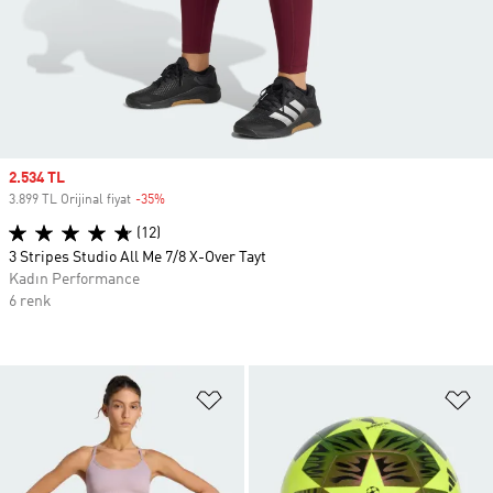
Sale price
2.534 TL
3.899 TL Orijinal fiyat
-35%
Discount
(12)
3 Stripes Studio All Me 7/8 X-Over Tayt
Kadın Performance
6 renk
Favori Listesine Ekle
Fa