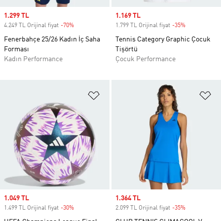
Sale price
1.299 TL
Sale price
1.169 TL
4.249 TL Orijinal fiyat
-70%
Discount
1.799 TL Orijinal fiyat
-35%
Discount
Fenerbahçe 25/26 Kadın İç Saha
Tennis Category Graphic Çocuk
Forması
Tişörtü
Kadın Performance
Çocuk Performance
Favori Listesine Ekle
Fa
Sale price
1.049 TL
Sale price
1.364 TL
1.499 TL Orijinal fiyat
-30%
Discount
2.099 TL Orijinal fiyat
-35%
Discount