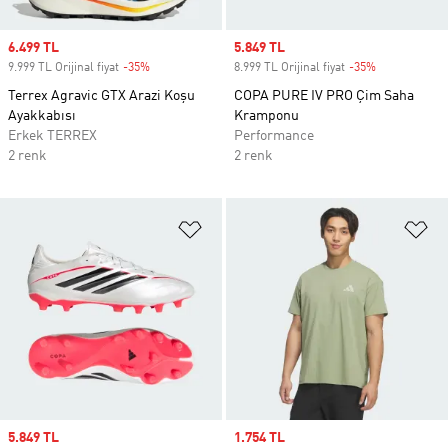
Sale price
6.499 TL
Sale price
5.849 TL
9.999 TL Orijinal fiyat
-35%
Discount
8.999 TL Orijinal fiyat
-35%
Discount
Terrex Agravic GTX Arazi Koşu
COPA PURE IV PRO Çim Saha
Ayakkabısı
Kramponu
Erkek TERREX
Performance
2 renk
2 renk
Favori Listesine Ekle
Fa
Sale price
5.849 TL
Sale price
1.754 TL