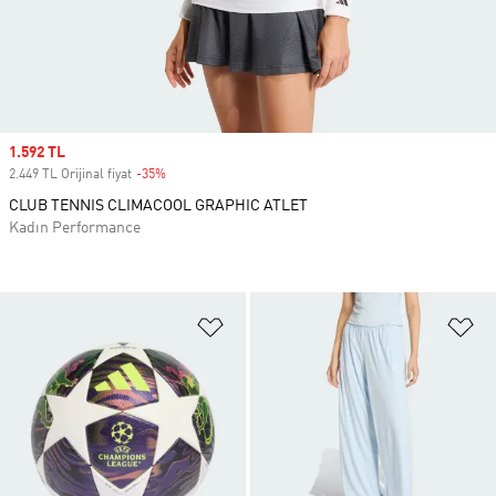
Sale price
1.592 TL
2.449 TL Orijinal fiyat
-35%
Discount
CLUB TENNIS CLIMACOOL GRAPHIC ATLET
Kadın Performance
Favori Listesine Ekle
Fa