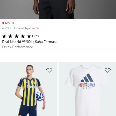
Sale price
3.699 TL
6.599 TL Orijinal fiyat
-45%
Discount
(178)
Real Madrid 99/00 İç Saha Forması
Erkek Performance
Favori Listesine Ekle
Fa