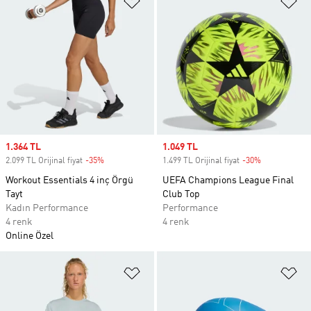
Sale price
1.364 TL
Sale price
1.049 TL
2.099 TL Orijinal fiyat
-35%
Discount
1.499 TL Orijinal fiyat
-30%
Discount
Workout Essentials 4 inç Örgü
UEFA Champions League Final
Tayt
Club Top
Kadın Performance
Performance
4 renk
4 renk
Online Özel
Favori Listesine Ekle
Fa