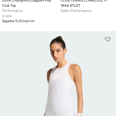
UEFA Champions League Final
CLUB TENNIS CLIMACOOL V-
Club Top
YAKA ATLET
Performance
Kadın Performance
4 renk
Sepette %10 İndirim
Fa