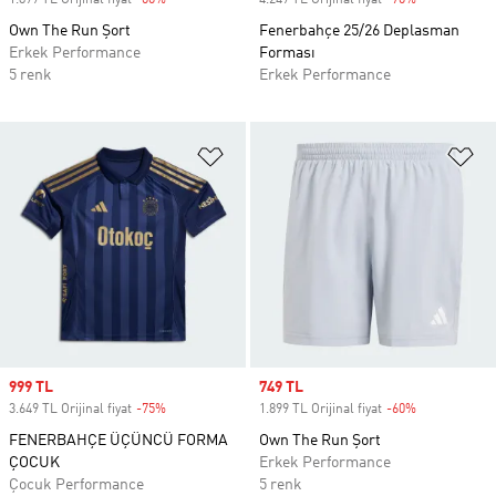
1.899 TL Orijinal fiyat
-60%
Discount
4.249 TL Orijinal fiyat
-70%
Discount
Own The Run Şort
Fenerbahçe 25/26 Deplasman
Erkek Performance
Forması
5 renk
Erkek Performance
Favori Listesine Ekle
Fa
Sale price
999 TL
Sale price
749 TL
3.649 TL Orijinal fiyat
-75%
Discount
1.899 TL Orijinal fiyat
-60%
Discount
FENERBAHÇE ÜÇÜNCÜ FORMA
Own The Run Şort
ÇOCUK
Erkek Performance
Çocuk Performance
5 renk