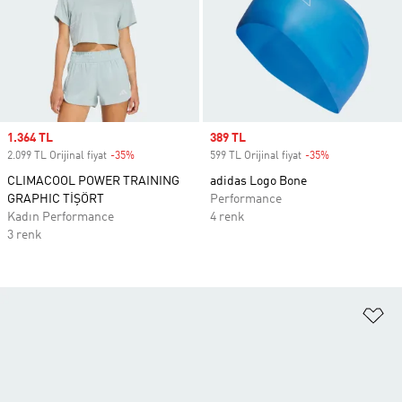
Sale price
1.364 TL
Sale price
389 TL
2.099 TL Orijinal fiyat
-35%
Discount
599 TL Orijinal fiyat
-35%
Discount
CLIMACOOL POWER TRAINING
adidas Logo Bone
GRAPHIC TİŞÖRT
Performance
Kadın Performance
4 renk
3 renk
Fa