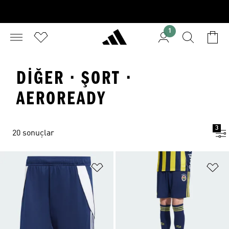
1
DIĞER · ŞORT ·
AEROREADY
3
20 sonuçlar
Favori Listesine Ekle
Fa