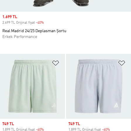
Sale price
1.699 TL
2.699 TL Orijinal fiyat
-40%
Discount
Real Madrid 24/25 Deplasman Şortu
Erkek Performance
Favori Listesine Ekle
Fa
Sale price
749 TL
Sale price
749 TL
1.899 TL Orijinal fiyat
-60%
Discount
1.899 TL Orijinal fiyat
-60%
Discount