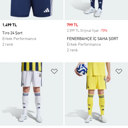
Price
1.499 TL
Sale price
799 TL
2.599 TL Orijinal fiyat
-70%
Discount
Tiro 24 Şort
Erkek Performance
FENERBAHÇE İÇ SAHA ŞORT
2 renk
Erkek Performance
2 renk
Favori Listesine Ekle
Fa