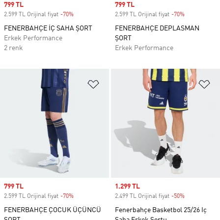
Sale price
799 TL
Sale price
799 TL
2.599 TL Orijinal fiyat
-70%
Discount
2.599 TL Orijinal fiyat
-70%
Discount
FENERBAHÇE İÇ SAHA ŞORT
FENERBAHÇE DEPLASMAN
Erkek Performance
ŞORT
2 renk
Erkek Performance
Favori Listesine Ekle
Fa
Sale price
799 TL
Sale price
1.299 TL
2.599 TL Orijinal fiyat
-70%
Discount
2.499 TL Orijinal fiyat
-50%
Discount
FENERBAHÇE ÇOCUK ÜÇÜNCÜ
Fenerbahçe Basketbol 25/26 Iç