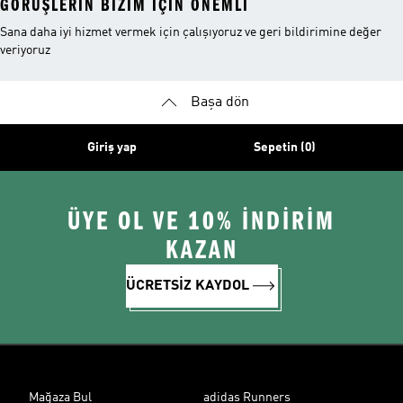
GÖRÜŞLERIN BIZIM IÇIN ÖNEMLI
Sana daha iyi hizmet vermek için çalışıyoruz ve geri bildirimine değer
veriyoruz
Başa dön
Giriş yap
Sepetin (0)
ÜYE OL VE 10% İNDİRİM
KAZAN
ÜCRETSİZ KAYDOL
Mağaza Bul
adidas Runners