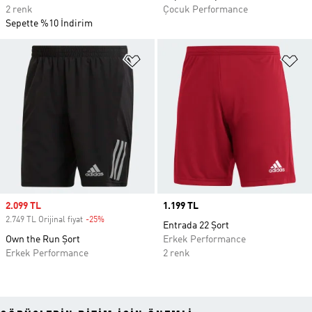
2 renk
Çocuk Performance
Sepette %10 İndirim
Favori Listesine Ekle
Fa
Sale price
2.099 TL
Price
1.199 TL
2.749 TL Orijinal fiyat
-25%
Discount
Entrada 22 Şort
Own the Run Şort
Erkek Performance
Erkek Performance
2 renk