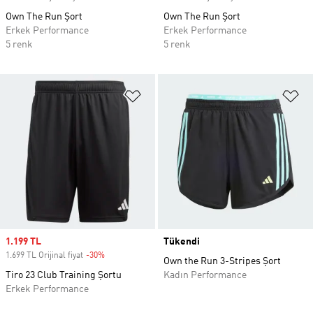
Own The Run Şort
Own The Run Şort
Erkek Performance
Erkek Performance
5 renk
5 renk
Favori Listesine Ekle
Fa
Sale price
1.199 TL
Tükendi
1.699 TL Orijinal fiyat
-30%
Discount
Own the Run 3-Stripes Şort
Tiro 23 Club Training Şortu
Kadın Performance
Erkek Performance