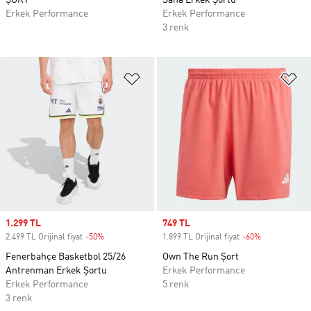
ŞORT
Saha Erkek Şortu
Erkek Performance
Erkek Performance
3 renk
Favori Listesine Ekle
Fa
Sale price
1.299 TL
Sale price
749 TL
2.499 TL Orijinal fiyat
-50%
Discount
1.899 TL Orijinal fiyat
-60%
Discount
Fenerbahçe Basketbol 25/26
Own The Run Şort
Antrenman Erkek Şortu
Erkek Performance
Erkek Performance
5 renk
3 renk