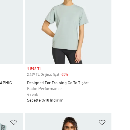
Sale price
1.592 TL
2.449 TL Orijinal fiyat
-35%
Discount
RAPHIC
Designed For Training Go To Tişört
Kadın Performance
4 renk
Sepette %10 İndirim
Favori Listesine Ekle
Favori List