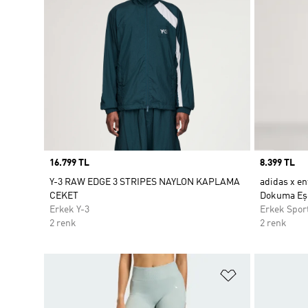
Price
16.799 TL
Price
8.399 TL
Y-3 RAW EDGE 3 STRIPES NAYLON KAPLAMA
adidas x en
CEKET
Dokuma Eşo
Erkek Y-3
Erkek Spor
2 renk
2 renk
Favori Listesi