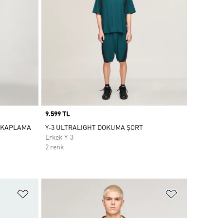
Price
9.599 TL
N KAPLAMA
Y-3 ULTRALIGHT DOKUMA ŞORT
Erkek Y-3
2 renk
Favori Listesine Ekle
Favori List