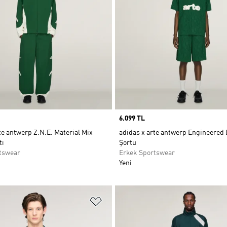
Price
6.099 TL
te antwerp Z.N.E. Material Mix
adidas x arte antwerp Engineered 
tı
Şortu
tswear
Erkek Sportswear
Yeni
ne Ekle
Favori Listesine Ekle