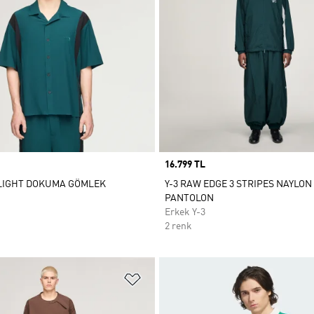
Price
16.799 TL
ALIGHT DOKUMA GÖMLEK
Y-3 RAW EDGE 3 STRIPES NAYLO
PANTOLON
Erkek Y-3
2 renk
ne Ekle
Favori Listesine Ekle