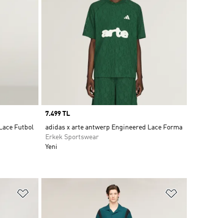
Price
7.499 TL
Lace Futbol
adidas x arte antwerp Engineered Lace Forma
Erkek Sportswear
Yeni
Favori Listesine Ekle
Favori List