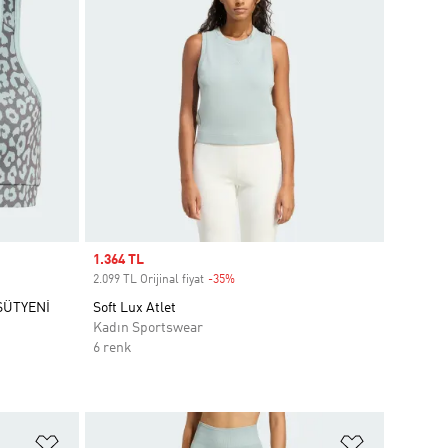
Sale price
1.364 TL
2.099 TL Orijinal fiyat
-35%
Discount
SÜTYENİ
Soft Lux Atlet
Kadın Sportswear
6 renk
Favori Listesine Ekle
Favori List