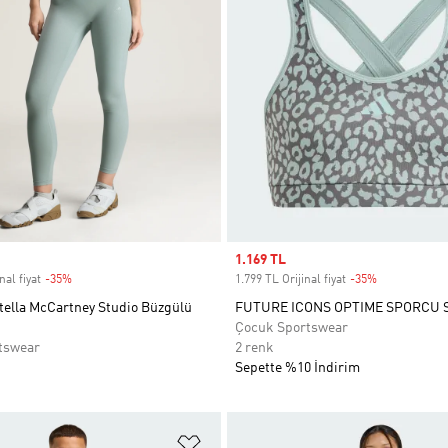
Sale price
1.169 TL
nal fiyat
-35%
Discount
1.799 TL Orijinal fiyat
-35%
Discount
tella McCartney Studio Büzgülü
FUTURE ICONS OPTIME SPORCU 
Çocuk Sportswear
tswear
2 renk
Sepette %10 İndirim
ne Ekle
Favori Listesine Ekle