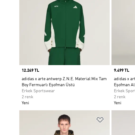
Price
12.249 TL
Price
9.499 TL
adidas x arte antwerp Z.N.E. Material Mix Tam
adidas x ar
Boy Fermuarlı Eşofman Üstü
Eşofman Al
Erkek Sportswear
Erkek Spor
2 renk
2 renk
Yeni
Yeni
Favori Listesi