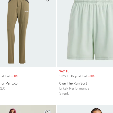
Sale price
749 TL
nal fiyat
-50%
Discount
1.899 TL Orijinal fiyat
-60%
Discount
ior Pantolon
Own The Run Şort
REX
Erkek Performance
5 renk
ne Ekle
Favori Listesine Ekle