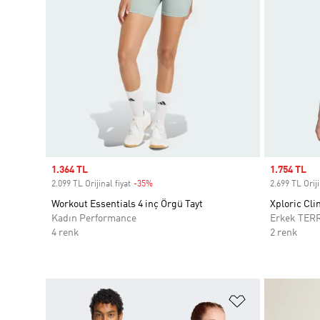
Sale price
1.364 TL
Sale price
1.754 TL
2.099 TL Orijinal fiyat
-35%
Discount
2.699 TL Oriji
Workout Essentials 4 inç Örgü Tayt
Xploric Cli
Kadın Performance
Erkek TER
4 renk
2 renk
Favori Listesi