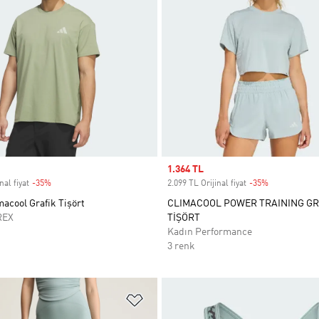
Sale price
1.364 TL
nal fiyat
-35%
Discount
2.099 TL Orijinal fiyat
-35%
Discount
macool Grafik Tişört
CLIMACOOL POWER TRAINING G
REX
TİŞÖRT
Kadın Performance
3 renk
ne Ekle
Favori Listesine Ekle