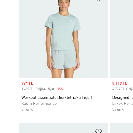
Sale price
974 TL
Sale price
3.119 TL
1.499 TL Orijinal fiyat
-35%
Discount
4.799 TL Oriji
Workout Essentials Bisiklet Yaka Tişört
Designed f
Kadın Performance
Erkek Perf
3 renk
5 renk
Favori Listesi