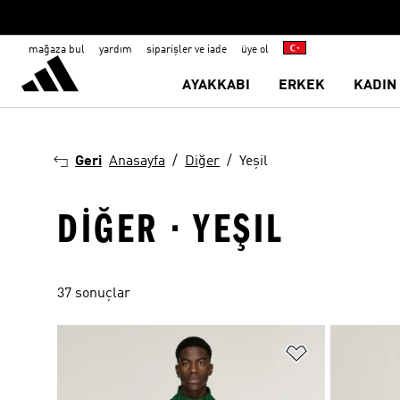
mağaza bul
yardım
siparişler ve iade
üye ol
AYAKKABI
ERKEK
KADIN
Geri
Anasayfa
Diğer
Yeşil
DIĞER · YEŞIL
37 sonuçlar
Favori Listesi