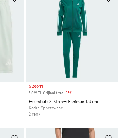
Sale price
3.499 TL
5.099 TL Orijinal fiyat
-35%
Discount
Essentials 3-Stripes Eşofman Takımı
Kadın Sportswear
2 renk
Favori Listesine Ekle
Favori List