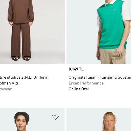
Price
8.149 TL
tire studios Z.N.E. Uniform
Originals Kaşmir Karışımlı Süvete
fman Altı
Erkek Performance
tswear
Online Özel
ne Ekle
Favori Listesine Ekle