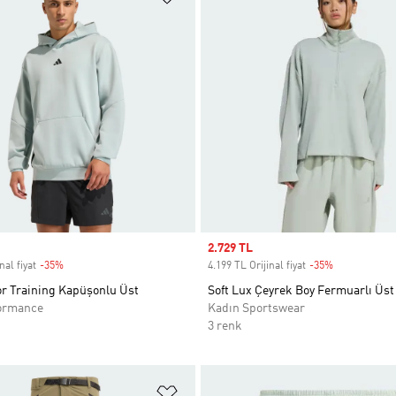
Sale price
2.729 TL
nal fiyat
-35%
Discount
4.199 TL Orijinal fiyat
-35%
Discount
or Training Kapüşonlu Üst
Soft Lux Çeyrek Boy Fermuarlı Üst
ormance
Kadın Sportswear
3 renk
ne Ekle
Favori Listesine Ekle