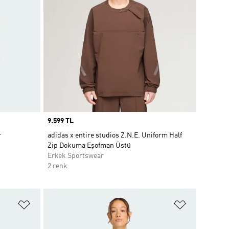
Price
9.599 TL
r
adidas x entire studios Z.N.E. Uniform Half
Zip Dokuma Eşofman Üstü
Erkek Sportswear
2 renk
Favori Listesine Ekle
Favori List