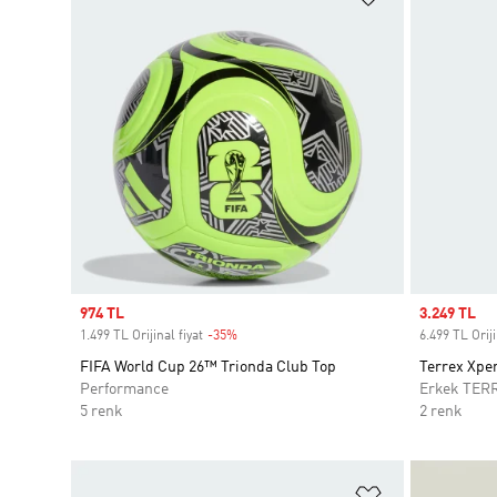
Sale price
974 TL
Sale price
3.249 TL
1.499 TL Orijinal fiyat
-35%
Discount
6.499 TL Oriji
FIFA World Cup 26™ Trionda Club Top
Terrex Xper
Performance
Erkek TER
5 renk
2 renk
Favori Listesi