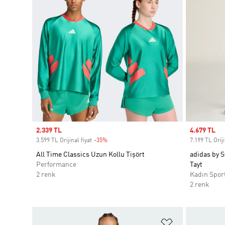
Sale price
2.339 TL
Sale price
4.679 TL
3.599 TL Orijinal fiyat
-35%
Discount
7.199 TL Oriji
All Time Classics Uzun Kollu Tişört
adidas by S
Performance
Tayt
2 renk
Kadın Spor
2 renk
Favori Listesi