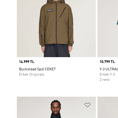
Price
14.999 TL
Price
10.799 TL
Buckstead Spzl CEKET
Y-3 ULTR
Erkek Originals
Erkek Y-3
2 renk
Favori Listesi