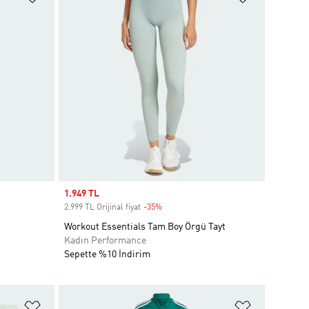
Sale price
1.949 TL
2.999 TL Orijinal fiyat
-35%
Discount
Workout Essentials Tam Boy Örgü Tayt
Kadın Performance
Sepette %10 İndirim
Favori Listesine Ekle
Favori List