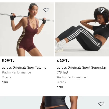
Favori Listesine Ekle
Fa
Price
5.099 TL
Price
4.749 TL
adidas Originals Spor Tulumu
adidas Originals Sport Superstar
Kadın Performance
7/8 Tayt
2 renk
Kadın Performance
Yeni
3 renk
Yeni
Fa