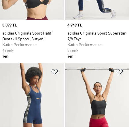
Price
3.399 TL
Price
4.749 TL
adidas Originals Sport Hafif
adidas Originals Sport Superstar
Destekli Sporcu Sütyeni
7/8 Tayt
Kadın Performance
Kadın Performance
4 renk
3 renk
Yeni
Yeni
Favori Listesine Ekle
Fa