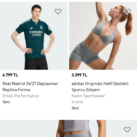
Favori Listesine Ekle
Fa
Price
6.799 TL
Price
3.399 TL
Real Madrid 26/27 Deplasman
adidas Originals Hafif Destekli
Replika Forma
Sporcu Sütyeni
Erkek Performance
Kadın Sportswear
Yeni
4 renk
Yeni
Fa