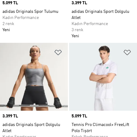
Price
5.099 TL
Price
3.399 TL
adidas Originals Spor Tulumu
adidas Originals Sport Dolgulu
Kadın Performance
Atlet
2 renk
Kadın Performance
Yeni
3 renk
Yeni
Favori Listesine Ekle
Fa
Price
3.399 TL
Price
5.099 TL
adidas Originals Sport Dolgulu
Tennis Pro Climacool+ FreeLift
Atlet
Polo Tişört