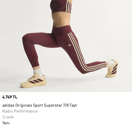
Price
4.749 TL
adidas Originals Sport Superstar 7/8 Tayt
Kadın Performance
3 renk
Yeni