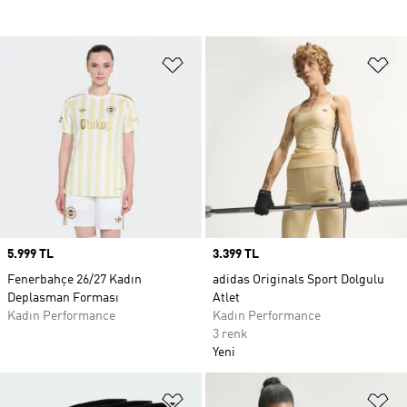
Favori Listesine Ekle
Fa
Price
5.999 TL
Price
3.399 TL
Fenerbahçe 26/27 Kadın
adidas Originals Sport Dolgulu
Deplasman Forması
Atlet
Kadın Performance
Kadın Performance
3 renk
Yeni
Favori Listesine Ekle
Fa