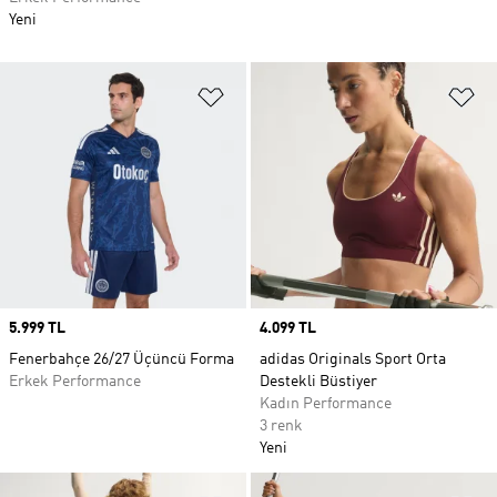
Yeni
Favori Listesine Ekle
Fa
Price
5.999 TL
Price
4.099 TL
Fenerbahçe 26/27 Üçüncü Forma
adidas Originals Sport Orta
Erkek Performance
Destekli Büstiyer
Kadın Performance
3 renk
Yeni