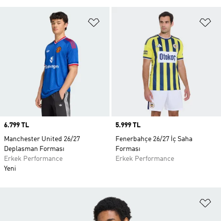
Favori Listesine Ekle
Fa
Price
6.799 TL
Price
5.999 TL
Manchester United 26/27
Fenerbahçe 26/27 İç Saha
Deplasman Forması
Forması
Erkek Performance
Erkek Performance
Yeni
Fa