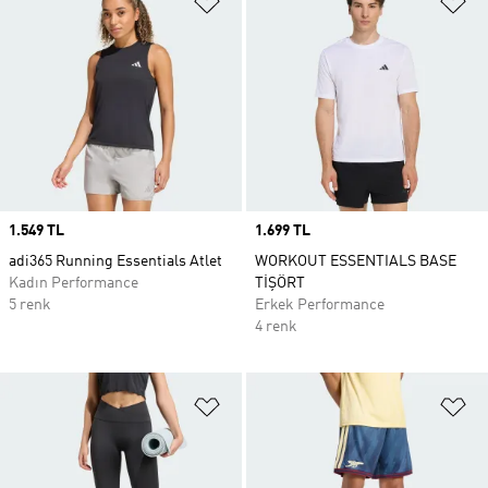
Price
1.549 TL
Price
1.699 TL
adi365 Running Essentials Atlet
WORKOUT ESSENTIALS BASE
Kadın Performance
TİŞÖRT
5 renk
Erkek Performance
4 renk
Favori Listesine Ekle
Fa