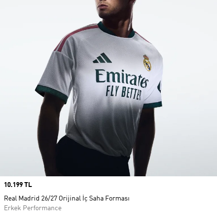
Price
10.199 TL
Real Madrid 26/27 Orijinal İç Saha Forması
Erkek Performance