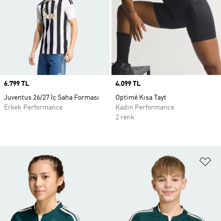
Price
6.799 TL
Price
4.099 TL
Juventus 26/27 İç Saha Forması
Optimé Kısa Tayt
Erkek Performance
Kadın Performance
2 renk
Fa