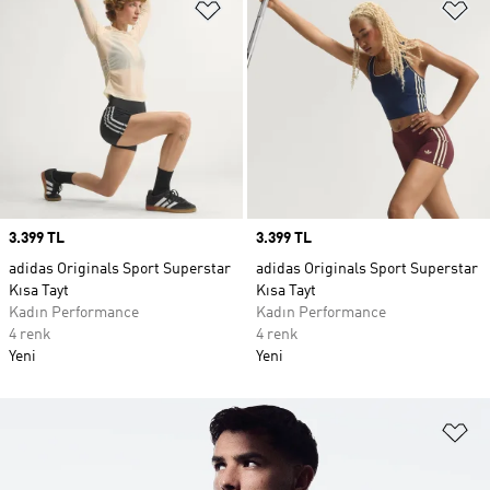
Favori Listesine Ekle
Fa
Price
3.399 TL
Price
3.399 TL
adidas Originals Sport Superstar
adidas Originals Sport Superstar
Kısa Tayt
Kısa Tayt
Kadın Performance
Kadın Performance
4 renk
4 renk
Yeni
Yeni
Fa