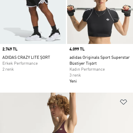
Price
2.749 TL
Price
4.099 TL
ADIDAS CRAZY LITE ŞORT
adidas Originals Sport Superstar
Erkek Performance
Büstiyer Tişört
2 renk
Kadın Performance
3 renk
Yeni
Fa