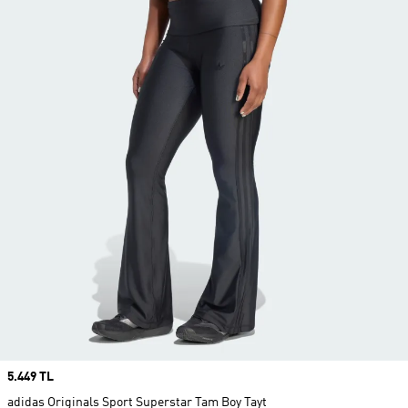
Price
5.449 TL
adidas Originals Sport Superstar Tam Boy Tayt