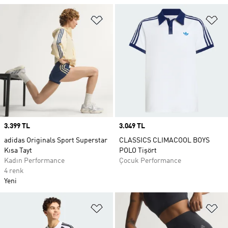
Favori Listesine Ekle
Fa
Price
3.399 TL
Price
3.049 TL
adidas Originals Sport Superstar
CLASSICS CLIMACOOL BOYS
Kısa Tayt
POLO Tişört
Kadın Performance
Çocuk Performance
4 renk
Yeni
Favori Listesine Ekle
Fa