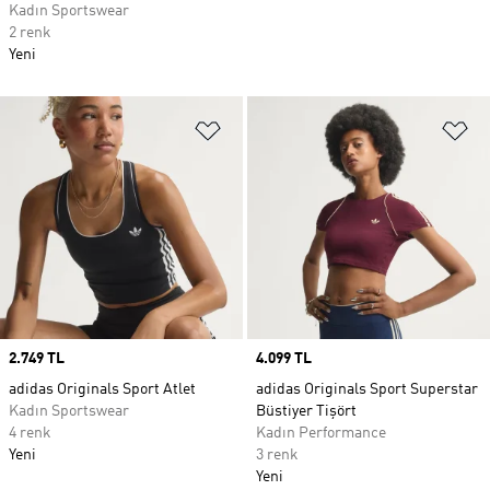
Kadın Sportswear
2 renk
Yeni
Favori Listesine Ekle
Fa
Price
2.749 TL
Price
4.099 TL
adidas Originals Sport Atlet
adidas Originals Sport Superstar
Kadın Sportswear
Büstiyer Tişört
4 renk
Kadın Performance
Yeni
3 renk
Yeni