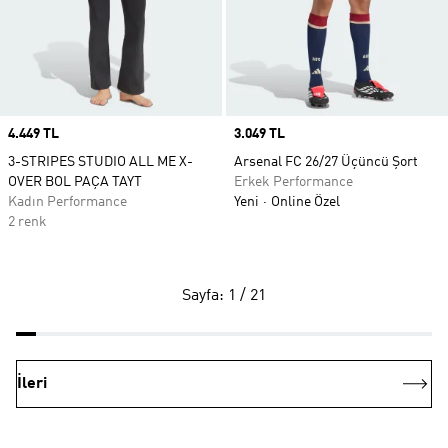
Price
4.449 TL
Price
3.049 TL
3-STRIPES STUDIO ALL ME X-
Arsenal FC 26/27 Üçüncü Şort
OVER BOL PAÇA TAYT
Erkek Performance
Kadın Performance
Yeni
Online Özel
2 renk
Sayfa: 1 / 21
İleri