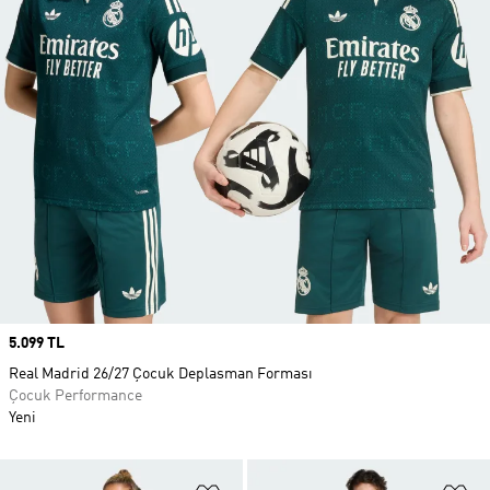
Price
5.099 TL
Real Madrid 26/27 Çocuk Deplasman Forması
Çocuk Performance
Yeni
Favori Listesine Ekle
Fa