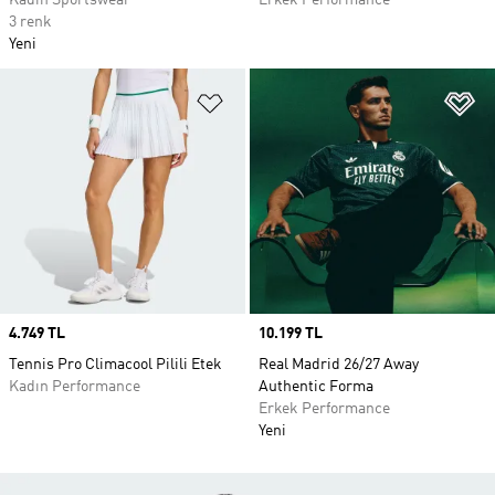
Kadın Sportswear
Erkek Performance
3 renk
Yeni
Favori Listesine Ekle
Fa
Price
4.749 TL
Price
10.199 TL
Tennis Pro Climacool Pilili Etek
Real Madrid 26/27 Away
Kadın Performance
Authentic Forma
Erkek Performance
Yeni