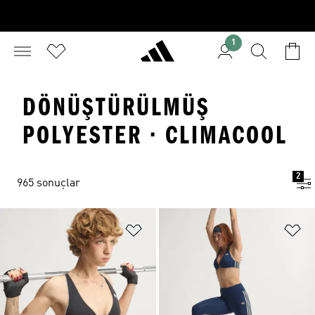
1
DÖNÜŞTÜRÜLMÜŞ
POLYESTER · CLIMACOOL
2
965 sonuçlar
Favori Listesine Ekle
Fa