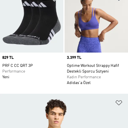
Price
829 TL
Price
3.399 TL
PRF C CC QRT 3P
Optime Workout Strappy Hafif
Performance
Destekli Sporcu Sütyeni
Yeni
Kadın Performance
Adidas'a Özel
Fa