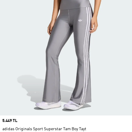
Price
5.449 TL
adidas Originals Sport Superstar Tam Boy Tayt