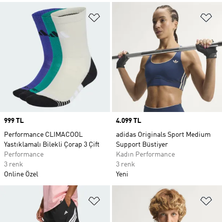
Favori Listesine Ekle
Fa
Price
999 TL
Price
4.099 TL
Performance CLIMACOOL
adidas Originals Sport Medium
Yastıklamalı Bilekli Çorap 3 Çift
Support Büstiyer
Performance
Kadın Performance
3 renk
3 renk
Online Özel
Yeni
Favori Listesine Ekle
Fa