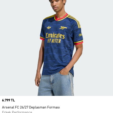
Price
6.799 TL
Arsenal FC 26/27 Deplasman Forması
Erkek Performance