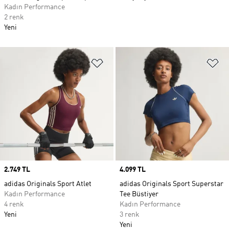
Kadın Performance
2 renk
Yeni
Favori Listesine Ekle
Fa
Price
2.749 TL
Price
4.099 TL
adidas Originals Sport Atlet
adidas Originals Sport Superstar
Kadın Performance
Tee Büstiyer
4 renk
Kadın Performance
Yeni
3 renk
Yeni