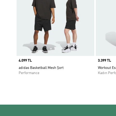
Price
4.099 TL
Price
3.399 TL
adidas Basketball Mesh Şort
Workout Es
Performance
Kadın Perf