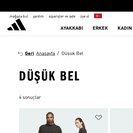
mağaza bul
yardım
siparişler ve iade
üye ol
AYAKKABI
ERKEK
KADIN
Geri
Anasayfa
Düşük Bel
DÜŞÜK BEL
4 sonuçlar
Favori Listesi