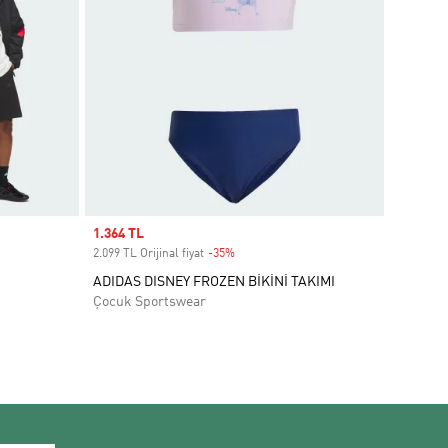
Sale price
1.364 TL
2.099 TL Orijinal fiyat
-35%
Discount
ADIDAS DISNEY FROZEN BİKİNİ TAKIMI
Çocuk Sportswear