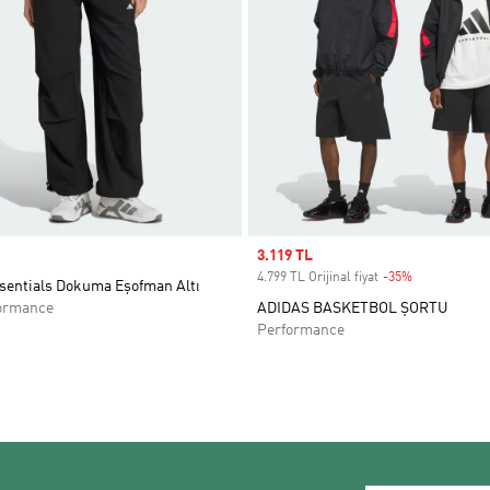
Sale price
3.119 TL
4.799 TL Orijinal fiyat
-35%
Discount
sentials Dokuma Eşofman Altı
ormance
ADIDAS BASKETBOL ŞORTU
Performance