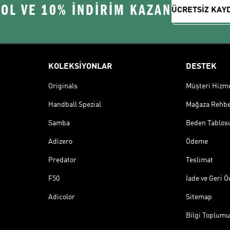
 OL VE 10% İNDİRİM KAZAN
ÜCRETSİZ KAY
KOLEKSİYONLAR
DESTEK
Originals
Müşteri Hizmet
Handball Spezial
Mağaza Rehbe
Samba
Beden Tablos
Adizero
Ödeme
Predator
Teslimat
F50
İade ve Geri 
Adicolor
Sitemap
Bilgi Toplumu