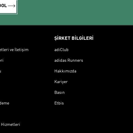
DOL
ŞİRKET BİLGİLERİ
leri ve İletişim
adiClub
ri
adidas Runners
u
Hakkımızda
Kariyer
Basın
Ödeme
Etbis
 Hizmetleri