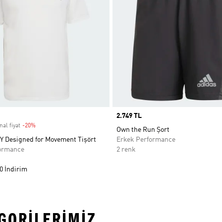
Price
2.749 TL
nal fiyat
-20%
Discount
Own the Run Şort
Designed for Movement Tişört
Erkek Performance
ormance
2 renk
0 İndirim
EGORILERIMIZ