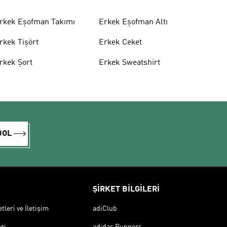
rkek Eşofman Takımı
Erkek Eşofman Altı
rkek Tişört
Erkek Ceket
rkek Şort
Erkek Sweatshirt
DOL
ŞİRKET BİLGİLERİ
leri ve İletişim
adiClub
ri
adidas Runners