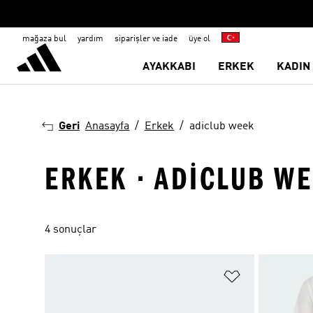
mağaza bul
yardım
siparişler ve iade
üye ol
AYAKKABI
ERKEK
KADIN
Geri
Anasayfa
Erkek
adiclub week
ERKEK · ADICLUB W
4 sonuçlar
Favori Listesi