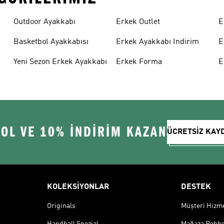
Outdoor Ayakkabı
Erkek Outlet
E
Basketbol Ayakkabısı
Erkek Ayakkabı Indirim
E
Yeni Sezon Erkek Ayakkabı
Erkek Forma
E
 OL VE 10% İNDİRİM KAZAN
ÜCRETSİZ KAY
KOLEKSİYONLAR
DESTEK
Originals
Müşteri Hizmet
Handball Spezial
Mağaza Rehbe