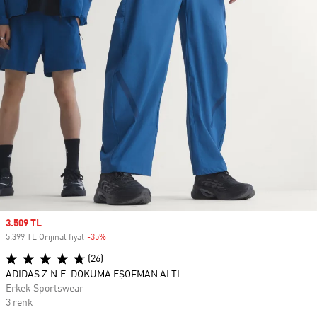
Sale price
3.509 TL
5.399 TL Orijinal fiyat
-35%
Discount
(26)
ADIDAS Z.N.E. DOKUMA EŞOFMAN ALTI
Erkek Sportswear
3 renk