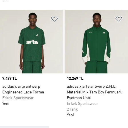
Favori Listesine Ekle
Fa
Price
7.499 TL
Price
12.249 TL
adidas x arte antwerp
adidas x arte antwerp Z.N.E.
Engineered Lace Forma
Material Mix Tam Boy Fermuarlı
Erkek Sportswear
Eşofman Üstü
Yeni
Erkek Sportswear
2 renk
Yeni