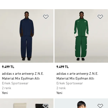
Favori Listesine Ekle
Fa
Price
9.499 TL
Price
9.499 TL
adidas x arte antwerp Z.N.E.
adidas x arte antwerp Z.N.E.
Material Mix Eşofman Altı
Material Mix Eşofman Altı
Erkek Sportswear
Erkek Sportswear
2 renk
2 renk
Yeni
Yeni
Favori Listesine Ekle
Fa