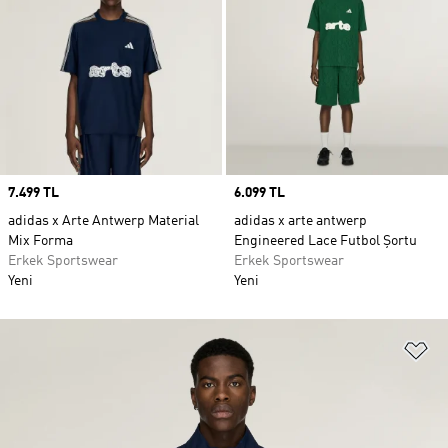
Price
7.499 TL
Price
6.099 TL
adidas x Arte Antwerp Material
adidas x arte antwerp
Mix Forma
Engineered Lace Futbol Şortu
Erkek Sportswear
Erkek Sportswear
Yeni
Yeni
Fa