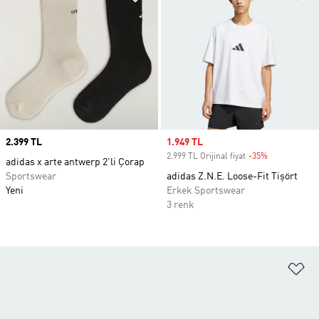
Price
2.399 TL
Sale price
1.949 TL
2.999 TL Orijinal fiyat
-35%
Discount
adidas x arte antwerp 2'li Çorap
Sportswear
adidas Z.N.E. Loose-Fit Tişört
Yeni
Erkek Sportswear
3 renk
Fa