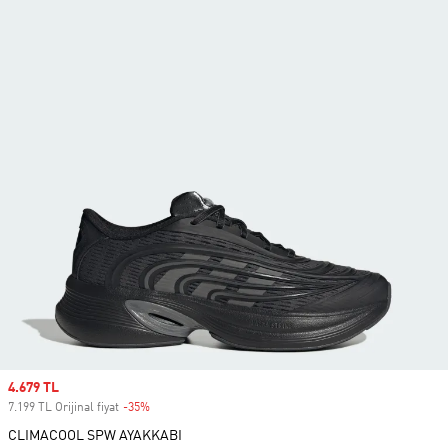
Sale price
4.679 TL
7.199 TL Orijinal fiyat
-35%
Discount
CLIMACOOL SPW AYAKKABI