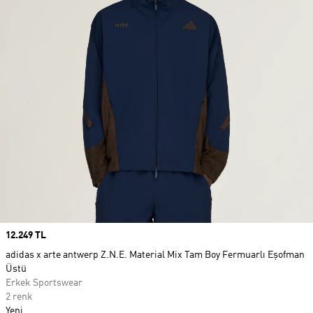
Price
12.249 TL
adidas x arte antwerp Z.N.E. Material Mix Tam Boy Fermuarlı Eşofman
Üstü
Erkek Sportswear
2 renk
Yeni