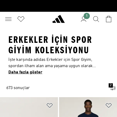
1
ERKEKLER IÇIN SPOR
GIYIM KOLEKSIYONU
İşte karşında adidas Erkekler için Spor Giyim,
spordan ilham alan ama yaşama uygun olarak
tasarlanan erkeklere yönelik spor giyim
Daha fazla göster
ürünleri. Yaşanılan sıkıntıların ilerlemeyi
sağladığı düşüncesine karşı çık ve kendini iyi
2
673 sonuçlar
hissetmeni sağlayan yollarla kendi gücünden
faydalan. Gücünü açığa çıkar. Özgür bırak. Yeni
nesil erkek spor giyim ürünleriyle rahatlığa hak
Favori Listesine Ekle
Fa
ettiği değeri ver.