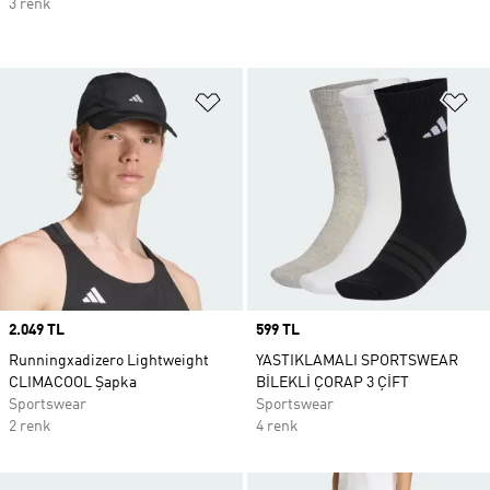
3 renk
Favori Listesine Ekle
Fa
Price
2.049 TL
Price
599 TL
Runningxadizero Lightweight
YASTIKLAMALI SPORTSWEAR
CLIMACOOL Şapka
BİLEKLİ ÇORAP 3 ÇİFT
Sportswear
Sportswear
2 renk
4 renk