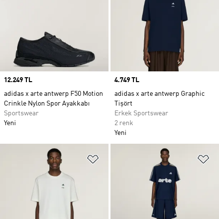
Price
12.249 TL
Price
4.749 TL
adidas x arte antwerp F50 Motion
adidas x arte antwerp Graphic
Crinkle Nylon Spor Ayakkabı
Tişört
Sportswear
Erkek Sportswear
Yeni
2 renk
Yeni
Favori Listesine Ekle
Fa