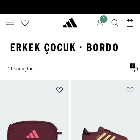
1
ERKEK ÇOCUK · BORDO
2
11 sonuçlar
Favori Listesine Ekle
Fa