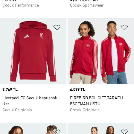
Çocuk Performance
Çocuk Sportswear
Favori Listesine Ekle
Fa
Price
3.749 TL
Price
4.099 TL
Liverpool FC Çocuk Kapüşonlu
FIREBIRD BOL ÇİFT TARAFLI
Üst
EŞOFMAN ÜSTÜ
Çocuk Originals
Çocuk Originals
Favori Listesine Ekle
Fa