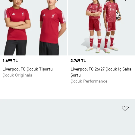
Price
1.699 TL
Price
2.749 TL
Liverpool FC Çocuk Tişörtü
Liverpool FC 26/27 Çocuk İç Saha
Çocuk Originals
Şortu
Çocuk Performance
Fa