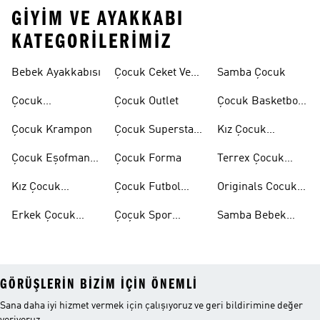
GIYIM VE AYAKKABI
KATEGORILERIMIZ
Bebek Ayakkabısı
Çocuk Ceket Ve
Samba Çocuk
Mont
Çocuk
Çocuk Outlet
Çocuk Basketbol
Ayakkabıları
Ayakkabısı
Çocuk Krampon
Çocuk Superstar
Kız Çocuk
Ayakkabılar
Eşofman Takımı
Çocuk Eşofman
Çocuk Forma
Terrex Çocuk
Takımı
Ayakkabı
Kız Çocuk
Çocuk Futbol
Originals Cocuk
Ayakkabı
Ayakkabısı
Ayakkabi
Erkek Çocuk
Çoçuk Spor
Samba Bebek
Ayakkabı
Ayakkabı
Ayakkabı
GÖRÜŞLERIN BIZIM IÇIN ÖNEMLI
Sana daha iyi hizmet vermek için çalışıyoruz ve geri bildirimine değer