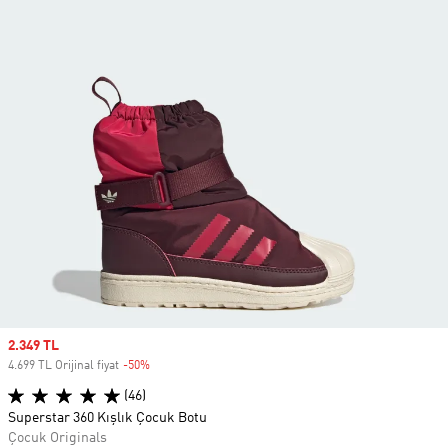
Sale price
2.349 TL
4.699 TL Orijinal fiyat
-50%
Discount
(46)
Superstar 360 Kışlık Çocuk Botu
Çocuk Originals