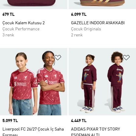
Price
679 TL
Price
6.099 TL
Çocuk Kalem Kutusu 2
GAZELLE INDOOR AYAKKABI
Çocuk Performance
Çocuk Originals
3 renk
2 renk
Favori Listesine Ekle
Fa
Price
5.099 TL
Price
4.449 TL
Liverpool FC 26/27 Çocuk İç Saha
ADIDAS PIXAR TOY STORY
Forması
EŞOFMAN ALTI