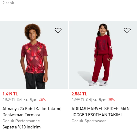
2 renk
Favori Listesine Ekle
Fa
Sale price
1.419 TL
Sale price
2.534 TL
3.549 TL Orijinal fiyat
-60%
Discount
3.899 TL Orijinal fiyat
-35%
Discount
Almanya 25 Kids (Kadın Takımı)
ADIDAS MARVEL SPIDER-MAN
Deplasman Forması
JOGGER EŞOFMAN TAKIMI
Çocuk Performance
Çocuk Sportswear
Sepette %10 İndirim