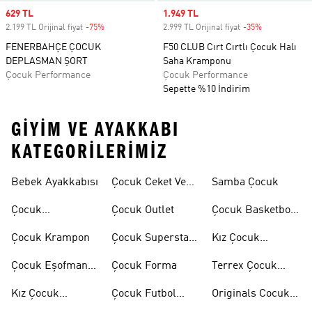
Sale price
629 TL
Sale price
1.949 TL
2.199 TL Orijinal fiyat
-75%
Discount
2.999 TL Orijinal fiyat
-35%
Discount
FENERBAHÇE ÇOCUK
F50 CLUB Cırt Cırtlı Çocuk Halı
DEPLASMAN ŞORT
Saha Kramponu
Çocuk Performance
Çocuk Performance
Sepette %10 İndirim
GIYIM VE AYAKKABI
KATEGORILERIMIZ
Bebek Ayakkabısı
Çocuk Ceket Ve
Samba Çocuk
Mont
Çocuk
Çocuk Outlet
Çocuk Basketbol
Ayakkabıları
Ayakkabısı
Çocuk Krampon
Çocuk Superstar
Kız Çocuk
Ayakkabılar
Eşofman Takımı
Çocuk Eşofman
Çocuk Forma
Terrex Çocuk
Takımı
Ayakkabı
Kız Çocuk
Çocuk Futbol
Originals Cocuk
Ayakkabı
Ayakkabısı
Ayakkabi