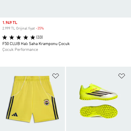
Sale price
1.949 TL
2.999 TL Orijinal fiyat
-35%
Discount
(33)
F50 CLUB Halı Saha Kramponu Çocuk
Çocuk Performance
Favori Listesine Ekle
Fa