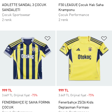
ADILETTE SANDAL 3 ÇOCUK
F50 LEAGUE Çocuk Halı Saha
SANDALETİ
Kramponu
Çocuk Sportswear
Çocuk Performance
2 renk
2 renk
Favori Listesine Ekle
Fa
Sale price
999 TL
Sale price
999 TL
3.649 TL Orijinal fiyat
-75%
Discount
3.649 TL Orijinal fiyat
-75%
Discount
FENERBAHÇE İÇ SAHA FORMA
Fenerbahçe 25/26 Kids
ÇOCUK
Deplasman Forması