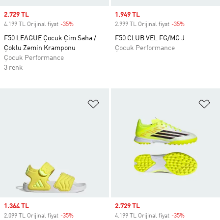
Sale price
2.729 TL
Sale price
1.949 TL
4.199 TL Orijinal fiyat
-35%
Discount
2.999 TL Orijinal fiyat
-35%
Discount
F50 LEAGUE Çocuk Çim Saha /
F50 CLUB VEL FG/MG J
Çoklu Zemin Kramponu
Çocuk Performance
Çocuk Performance
3 renk
Favori Listesine Ekle
Fa
Sale price
1.364 TL
Sale price
2.729 TL
2.099 TL Orijinal fiyat
-35%
Discount
4.199 TL Orijinal fiyat
-35%
Discount