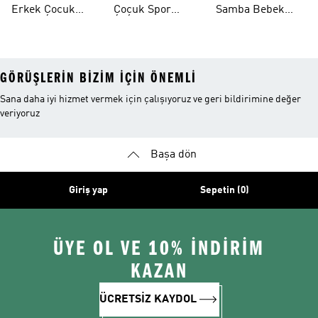
Erkek Çocuk
Çoçuk Spor
Samba Bebek
Ayakkabı
Ayakkabı
Ayakkabı
GÖRÜŞLERIN BIZIM IÇIN ÖNEMLI
Sana daha iyi hizmet vermek için çalışıyoruz ve geri bildirimine değer
veriyoruz
Başa dön
Giriş yap
Sepetin (0)
ÜYE OL VE 10% İNDİRİM
KAZAN
ÜCRETSİZ KAYDOL