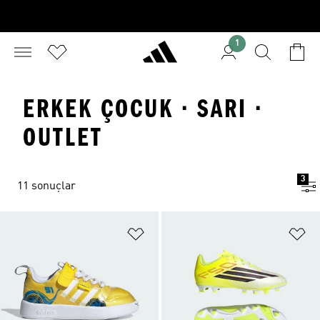
1
ERKEK ÇOCUK · SARI ·
OUTLET
3
11 sonuçlar
Favori Listesine Ekle
Fa