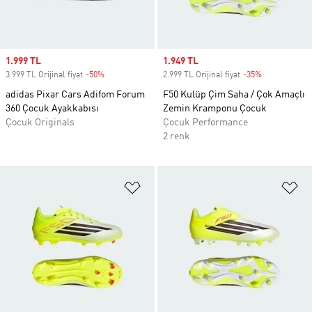
Sale price
1.999 TL
Sale price
1.949 TL
3.999 TL Orijinal fiyat
-50%
Discount
2.999 TL Orijinal fiyat
-35%
Discount
adidas Pixar Cars Adifom Forum
F50 Kulüp Çim Saha / Çok Amaçlı
360 Çocuk Ayakkabısı
Zemin Kramponu Çocuk
Çocuk Originals
Çocuk Performance
2 renk
Favori Listesine Ekle
Fa