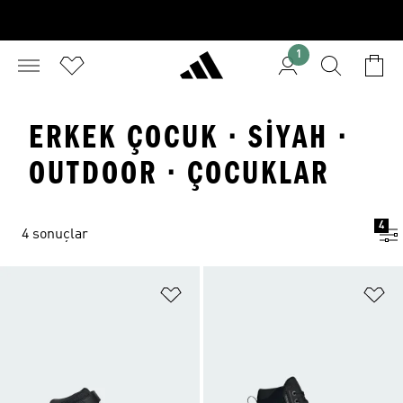
1
ERKEK ÇOCUK · SIYAH ·
OUTDOOR · ÇOCUKLAR
4
4 sonuçlar
Favori Listesine Ekle
Fa