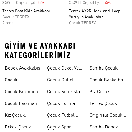
3.599 TL Orijinal fiyat
-35%
Discount
3.549 TL Orijinal fiyat
-55%
Discount
Terrex Boat Kids Ayakkabı
Terrex AX2R Hook-and-Loop
Çocuk TERREX
Yürüyüş Ayakkabısı
2 renk
Çocuk TERREX
GIYIM VE AYAKKABI
KATEGORILERIMIZ
Bebek Ayakkabısı
Çocuk Ceket Ve
Samba Çocuk
Mont
Çocuk
Çocuk Outlet
Çocuk Basketbol
Ayakkabıları
Ayakkabısı
Çocuk Krampon
Çocuk Superstar
Kız Çocuk
Ayakkabılar
Eşofman Takımı
Çocuk Eşofman
Çocuk Forma
Terrex Çocuk
Takımı
Ayakkabı
Kız Çocuk
Çocuk Futbol
Originals Cocuk
Ayakkabı
Ayakkabısı
Ayakkabi
Erkek Çocuk
Çoçuk Spor
Samba Bebek