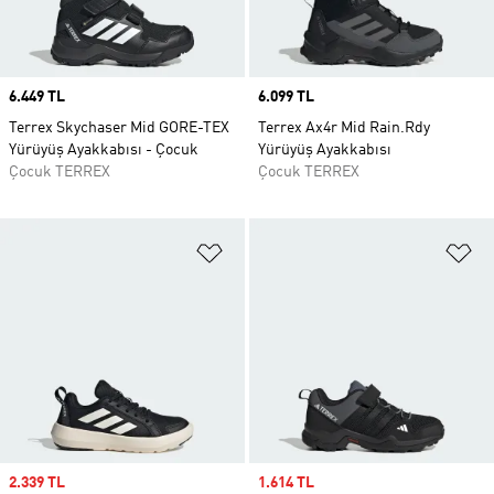
Price
6.449 TL
Price
6.099 TL
Terrex Skychaser Mid GORE-TEX
Terrex Ax4r Mid Rain.Rdy
Yürüyüş Ayakkabısı - Çocuk
Yürüyüş Ayakkabısı
Çocuk TERREX
Çocuk TERREX
Favori Listesine Ekle
Fa
Sale price
2.339 TL
Sale price
1.614 TL