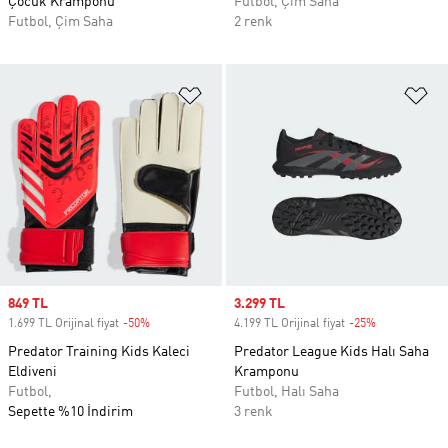
Çocuk Kramponu
Futbol, Çim Saha
Futbol, Çim Saha
2 renk
Favori Listesine Ekle
Fa
Sale price
849 TL
Sale price
3.299 TL
1.699 TL Orijinal fiyat
-50%
Discount
4.199 TL Orijinal fiyat
-25%
Discount
Predator Training Kids Kaleci
Predator League Kids Halı Saha
Eldiveni
Kramponu
Futbol,
Futbol, Halı Saha
Sepette %10 İndirim
3 renk