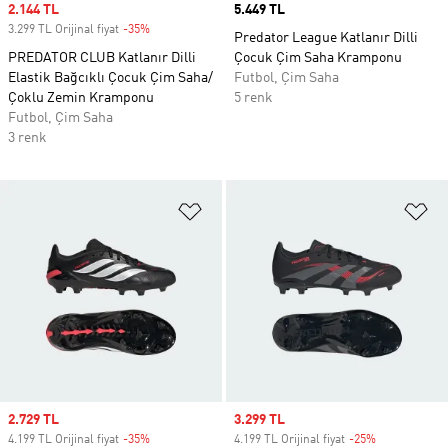
Sale price
2.144 TL
Price
5.449 TL
3.299 TL Orijinal fiyat
-35%
Discount
Predator League Katlanır Dilli
PREDATOR CLUB Katlanır Dilli
Çocuk Çim Saha Kramponu
Elastik Bağcıklı Çocuk Çim Saha/
Futbol, Çim Saha
Çoklu Zemin Kramponu
5 renk
Futbol, Çim Saha
3 renk
Favori Listesine Ekle
Fa
Sale price
2.729 TL
Sale price
3.299 TL
4.199 TL Orijinal fiyat
-35%
Discount
4.199 TL Orijinal fiyat
-25%
Discount