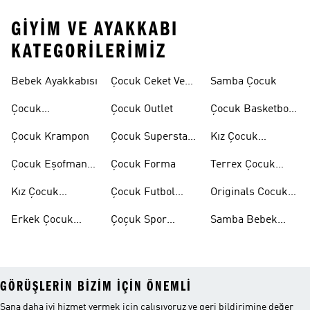
GIYIM VE AYAKKABI
KATEGORILERIMIZ
Bebek Ayakkabısı
Çocuk Ceket Ve
Samba Çocuk
Mont
Çocuk
Çocuk Outlet
Çocuk Basketbol
Ayakkabıları
Ayakkabısı
Çocuk Krampon
Çocuk Superstar
Kız Çocuk
Ayakkabılar
Eşofman Takımı
Çocuk Eşofman
Çocuk Forma
Terrex Çocuk
Takımı
Ayakkabı
Kız Çocuk
Çocuk Futbol
Originals Cocuk
Ayakkabı
Ayakkabısı
Ayakkabi
Erkek Çocuk
Çoçuk Spor
Samba Bebek
Ayakkabı
Ayakkabı
Ayakkabı
GÖRÜŞLERIN BIZIM IÇIN ÖNEMLI
Sana daha iyi hizmet vermek için çalışıyoruz ve geri bildirimine değer