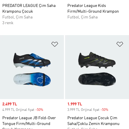
PREDATOR LEAGUE Çim Saha
Predator League Kids
Kramponu Çocuk
Firm/Multi-Ground Krampon
Futbol, Çim Saha
Futbol, Çim Saha
3 renk
Favori Listesine Ekle
Fa
Sale price
2.499 TL
Sale price
1.999 TL
4.999 TL Orijinal fiyat
-50%
Discount
3.999 TL Orijinal fiyat
-50%
Discount
Predator League JB Fold-Over
Predator League Çocuk Çim
Tongue Firm/Multi-Ground
Saha/Çoklu Zemin Kramponu