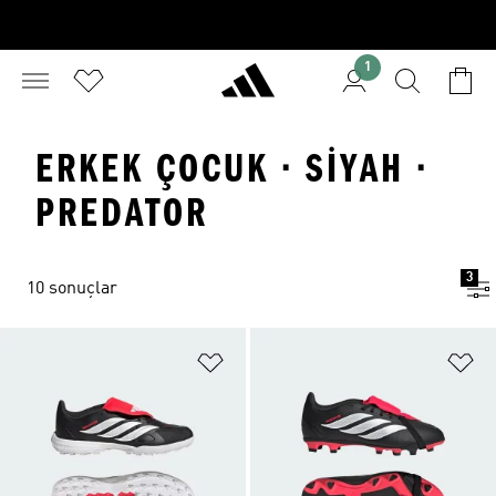
1
ERKEK ÇOCUK · SIYAH ·
PREDATOR
3
10 sonuçlar
Favori Listesine Ekle
Fa