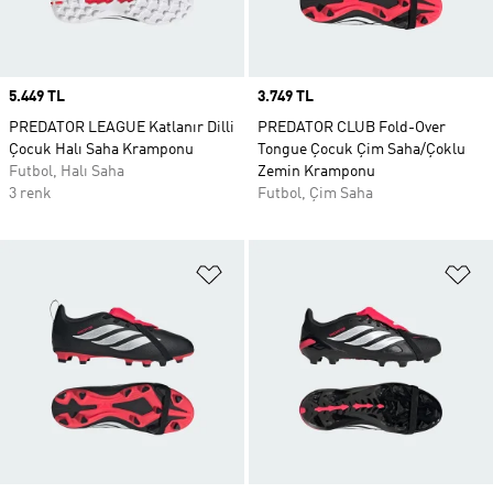
Price
5.449 TL
Price
3.749 TL
PREDATOR LEAGUE Katlanır Dilli
PREDATOR CLUB Fold-Over
Çocuk Halı Saha Kramponu
Tongue Çocuk Çim Saha/Çoklu
Futbol, Halı Saha
Zemin Kramponu
3 renk
Futbol, Çim Saha
Favori Listesine Ekle
Fa