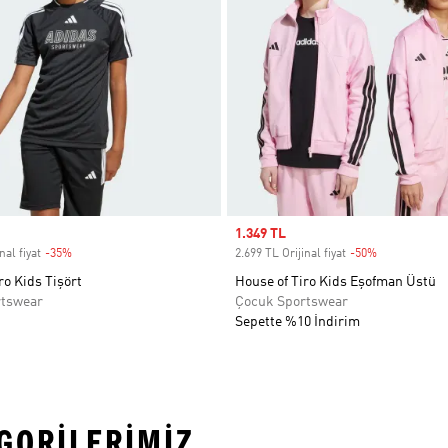
Sale price
1.349 TL
nal fiyat
-35%
Discount
2.699 TL Orijinal fiyat
-50%
Discount
ro Kids Tişört
House of Tiro Kids Eşofman Üstü
rtswear
Çocuk Sportswear
Sepette %10 İndirim
EGORILERIMIZ