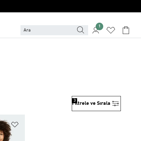
1
3
Filtrele ve Sırala
Favori Listesine Ekle