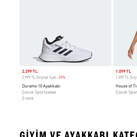
Sale price
2.299 TL
Sale price
1.099 TL
2.999 TL Orijinal fiyat
-25%
Discount
1.599 TL Oriji
Duramo 10 Ayakkabı
House of Ti
Çocuk Sportswear
Çocuk Spo
2 renk
GIYIM VE AYAKKABI KAT