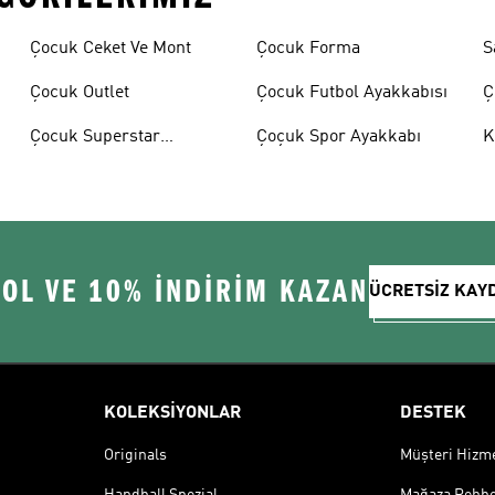
Çocuk Ceket Ve Mont
Çocuk Forma
S
Çocuk Outlet
Çocuk Futbol Ayakkabısı
Ç
A
Çocuk Superstar
Çoçuk Spor Ayakkabı
K
Ayakkabılar
 OL VE 10% İNDİRİM KAZAN
ÜCRETSİZ KAY
KOLEKSİYONLAR
DESTEK
Originals
Müşteri Hizmet
Handball Spezial
Mağaza Rehbe