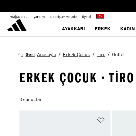
mağaza bul
yardım
siparişler ve iade
üye ol
AYAKKABI
ERKEK
KADIN
Geri
Anasayfa
Erkek Çocuk
Tiro
Outlet
ERKEK ÇOCUK · TIRO
3 sonuçlar
Favori Listesi