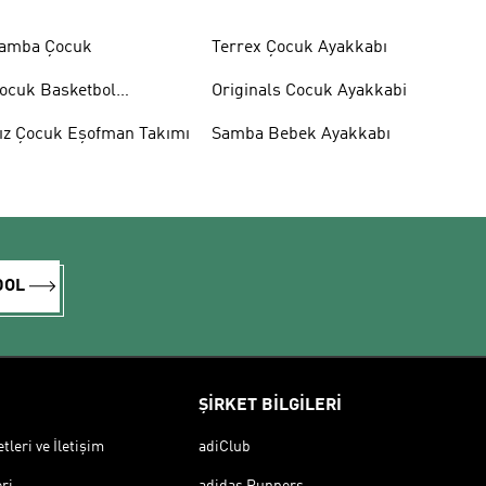
amba Çocuk
Terrex Çocuk Ayakkabı
ocuk Basketbol
Originals Cocuk Ayakkabi
yakkabısı
ız Çocuk Eşofman Takımı
Samba Bebek Ayakkabı
DOL
ŞİRKET BİLGİLERİ
leri ve İletişim
adiClub
ri
adidas Runners