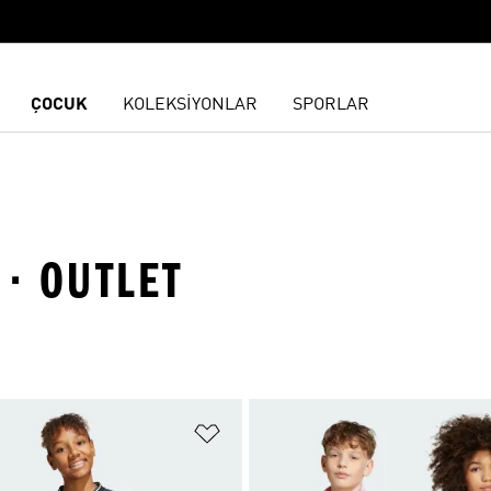
ÇOCUK
KOLEKSİYONLAR
SPORLAR
 · OUTLET
ne Ekle
Favori Listesine Ekle