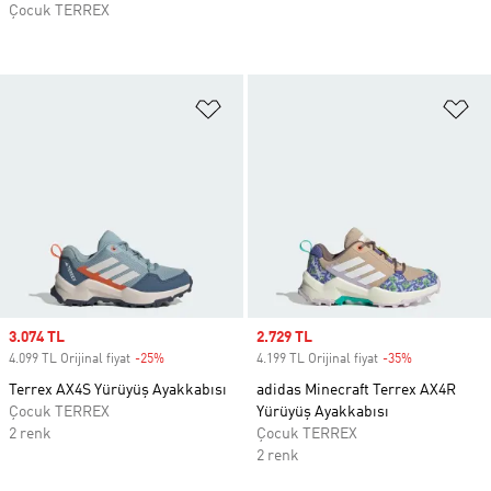
Çocuk TERREX
Favori Listesine Ekle
Fa
Sale price
3.074 TL
Sale price
2.729 TL
4.099 TL Orijinal fiyat
-25%
Discount
4.199 TL Orijinal fiyat
-35%
Discount
Terrex AX4S Yürüyüş Ayakkabısı
adidas Minecraft Terrex AX4R
Çocuk TERREX
Yürüyüş Ayakkabısı
2 renk
Çocuk TERREX
2 renk