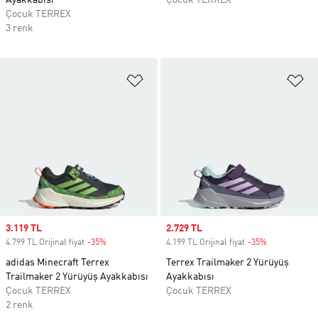
Ayakkabısı
Çocuk TERREX
Çocuk TERREX
3 renk
Favori Listesine Ekle
Fa
Sale price
3.119 TL
Sale price
2.729 TL
4.799 TL Orijinal fiyat
-35%
Discount
4.199 TL Orijinal fiyat
-35%
Discount
adidas Minecraft Terrex
Terrex Trailmaker 2 Yürüyüş
Trailmaker 2 Yürüyüş Ayakkabısı
Ayakkabısı
Çocuk TERREX
Çocuk TERREX
2 renk