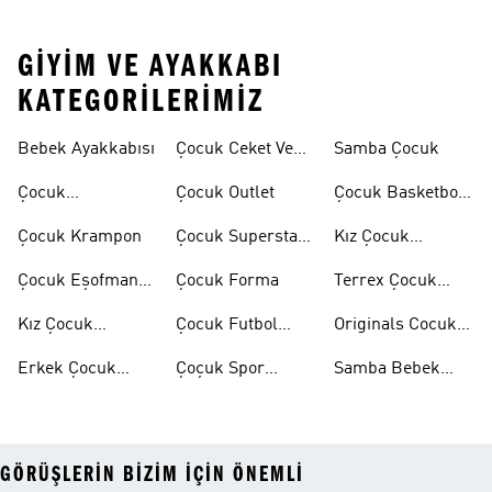
GIYIM VE AYAKKABI
KATEGORILERIMIZ
Bebek Ayakkabısı
Çocuk Ceket Ve
Samba Çocuk
Mont
Çocuk
Çocuk Outlet
Çocuk Basketbol
Ayakkabıları
Ayakkabısı
Çocuk Krampon
Çocuk Superstar
Kız Çocuk
Ayakkabılar
Eşofman Takımı
Çocuk Eşofman
Çocuk Forma
Terrex Çocuk
Takımı
Ayakkabı
Kız Çocuk
Çocuk Futbol
Originals Cocuk
Ayakkabı
Ayakkabısı
Ayakkabi
Erkek Çocuk
Çoçuk Spor
Samba Bebek
Ayakkabı
Ayakkabı
Ayakkabı
GÖRÜŞLERIN BIZIM IÇIN ÖNEMLI