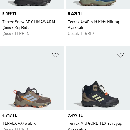
Price
5.099 TL
Price
5.449 TL
Terrex Snow CF CLIMAWARM
Terrex Ax4R Mid Kids Hiking
Çocuk Kış Botu
Ayakkabı
Çocuk TERREX
Çocuk TERREX
Favori Listesine Ekle
Fa
Price
4.749 TL
Price
7.499 TL
TERREX AX4S SL K
Terrex Mid GORE-TEX Yürüyüş
Çocuk TERREX
Ayakkabısı