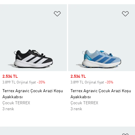
Favori Listesine Ekle
Fa
Sale price
2.534 TL
Sale price
2.534 TL
3.899 TL Orijinal fiyat
-35%
Discount
3.899 TL Orijinal fiyat
-35%
Discount
Terrex Agravic Çocuk Arazi Koşu
Terrex Agravic Çocuk Arazi Koşu
Ayakkabısı
Ayakkabısı
Çocuk TERREX
Çocuk TERREX
3 renk
3 renk
Fa