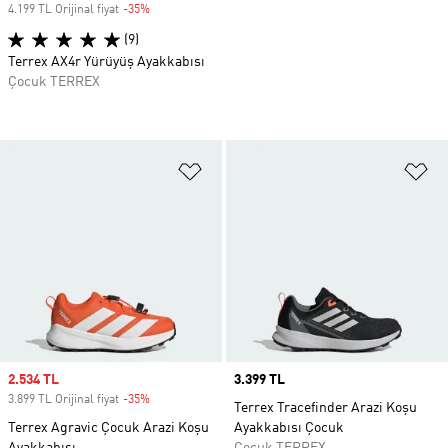
4.199 TL Orijinal fiyat
-35%
Discount
(9)
Terrex AX4r Yürüyüş Ayakkabısı
Çocuk TERREX
Favori Listesine Ekle
Fa
Sale price
2.534 TL
Price
3.399 TL
3.899 TL Orijinal fiyat
-35%
Discount
Terrex Tracefinder Arazi Koşu
Terrex Agravic Çocuk Arazi Koşu
Ayakkabısı Çocuk