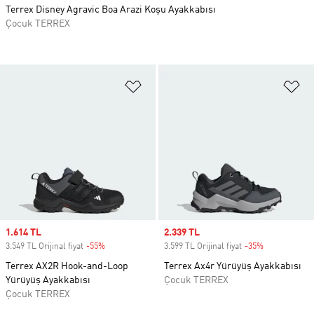
Terrex Disney Agravic Boa Arazi Koşu Ayakkabısı
Çocuk TERREX
Favori Listesine Ekle
Fa
Sale price
1.614 TL
Sale price
2.339 TL
3.549 TL Orijinal fiyat
-55%
Discount
3.599 TL Orijinal fiyat
-35%
Discount
Terrex AX2R Hook-and-Loop
Terrex Ax4r Yürüyüş Ayakkabısı
Yürüyüş Ayakkabısı
Çocuk TERREX
Çocuk TERREX