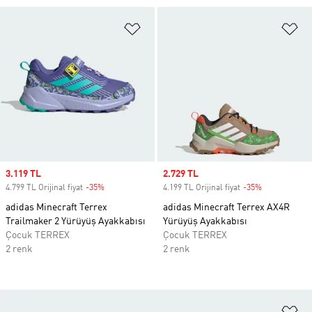
Favori Listesine Ekle
Fa
Sale price
3.119 TL
Sale price
2.729 TL
4.799 TL Orijinal fiyat
-35%
Discount
4.199 TL Orijinal fiyat
-35%
Discount
adidas Minecraft Terrex
adidas Minecraft Terrex AX4R
Trailmaker 2 Yürüyüş Ayakkabısı
Yürüyüş Ayakkabısı
Çocuk TERREX
Çocuk TERREX
2 renk
2 renk
Fa