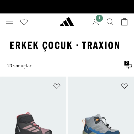
1
ERKEK ÇOCUK · TRAXION
2
23 sonuçlar
Favori Listesine Ekle
Fa