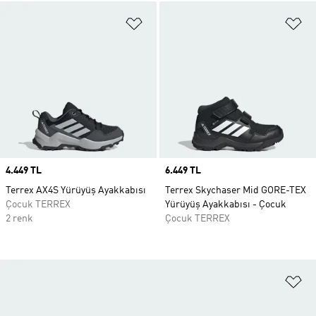
Favori Listesine Ekle
Fa
Price
4.449 TL
Price
6.449 TL
Terrex AX4S Yürüyüş Ayakkabısı
Terrex Skychaser Mid GORE-TEX
Çocuk TERREX
Yürüyüş Ayakkabısı - Çocuk
2 renk
Çocuk TERREX
Fa