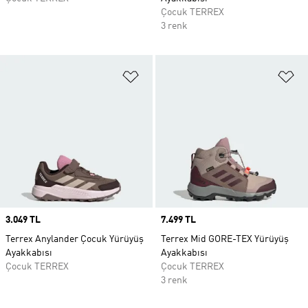
Çocuk TERREX
3 renk
Favori Listesine Ekle
Fa
Price
3.049 TL
Price
7.499 TL
Terrex Anylander Çocuk Yürüyüş
Terrex Mid GORE-TEX Yürüyüş
Ayakkabısı
Ayakkabısı
Çocuk TERREX
Çocuk TERREX
3 renk