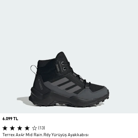
Price
6.099 TL
(13)
Terrex Ax4r Mid Rain.Rdy Yürüyüş Ayakkabısı