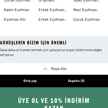
Çocuk Eşofman
Originals
Siyah Eşofman
Takımı
Eşofman Takımı
Takımı
Kadın Esofman
Erkek Eşofman
Mavi Eşofman
Altı
Takımı
Eşofman Altı
Erkek Eşofman
Çocuk Eşofman
Takımı
GÖRÜŞLERIN BIZIM IÇIN ÖNEMLI
Sana daha iyi hizmet vermek için çalışıyoruz ve geri bildirimine değer
veriyoruz
Başa dön
Giriş yap
Sepetin (0)
ÜYE OL VE 10% İNDİRİM