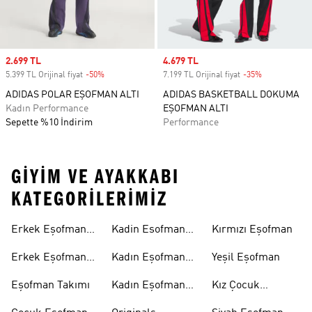
Sale price
2.699 TL
Sale price
4.679 TL
5.399 TL Orijinal fiyat
-50%
Discount
7.199 TL Orijinal fiyat
-35%
Discount
ADIDAS POLAR EŞOFMAN ALTI
ADIDAS BASKETBALL DOKUMA
Kadın Performance
EŞOFMAN ALTI
Sepette %10 İndirim
Performance
GIYIM VE AYAKKABI
KATEGORILERIMIZ
Erkek Eşofman
Kadin Esofman
Kırmızı Eşofman
Altı
Alti
Erkek Eşofman
Kadın Eşofman
Yeşil Eşofman
Takımı
Altı
Eşofman Takımı
Kadın Eşofman
Kız Çocuk
Takımı
Eşofman