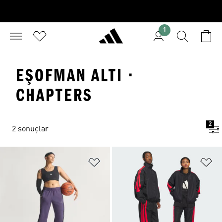
1
EŞOFMAN ALTI ·
CHAPTERS
2
2 sonuçlar
Favori Listesine Ekle
Fa