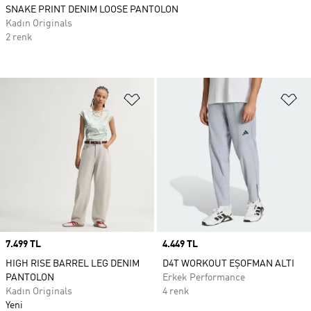
SNAKE PRINT DENIM LOOSE PANTOLON
Kadın Originals
2 renk
Favori Listesine Ekle
Fa
Price
7.499 TL
Price
4.449 TL
HIGH RISE BARREL LEG DENIM
D4T WORKOUT EŞOFMAN ALTI
PANTOLON
Erkek Performance
Kadın Originals
4 renk
Yeni