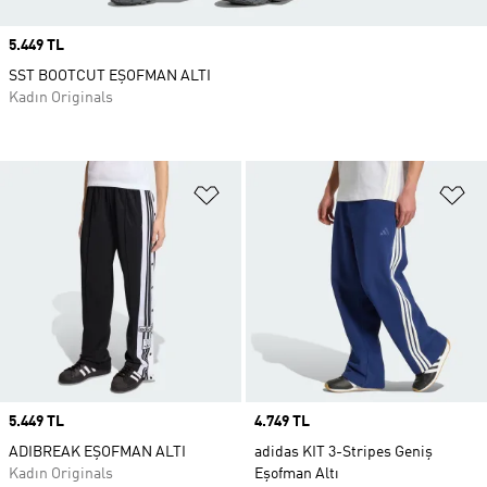
Price
5.449 TL
SST BOOTCUT EŞOFMAN ALTI
Kadın Originals
Favori Listesine Ekle
Fa
Price
5.449 TL
Price
4.749 TL
ADIBREAK EŞOFMAN ALTI
adidas KIT 3-Stripes Geniş
Kadın Originals
Eşofman Altı