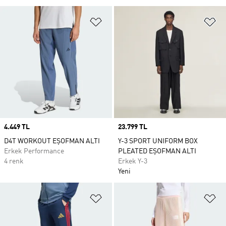
Favori Listesine Ekle
Fa
Price
4.449 TL
Price
23.799 TL
D4T WORKOUT EŞOFMAN ALTI
Y-3 SPORT UNIFORM BOX
Erkek Performance
PLEATED EŞOFMAN ALTI
4 renk
Erkek Y-3
Yeni
Favori Listesine Ekle
Fa