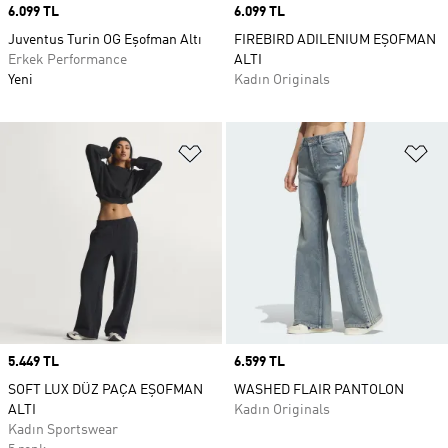
Price
6.099 TL
Price
6.099 TL
Juventus Turin OG Eşofman Altı
FIREBIRD ADILENIUM EŞOFMAN
Erkek Performance
ALTI
Yeni
Kadın Originals
Favori Listesine Ekle
Fa
Price
5.449 TL
Price
6.599 TL
SOFT LUX DÜZ PAÇA EŞOFMAN
WASHED FLAIR PANTOLON
ALTI
Kadın Originals
Kadın Sportswear