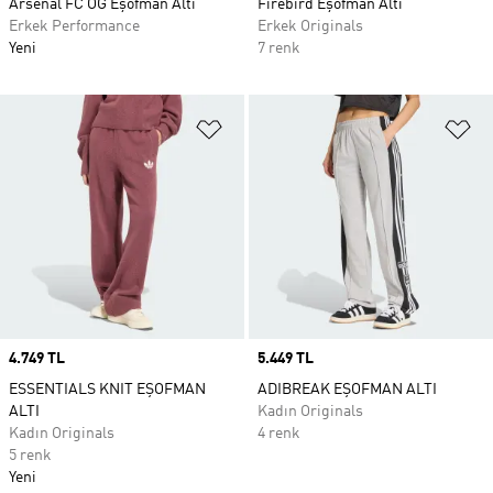
Arsenal FC OG Eşofman Altı
Firebird Eşofman Altı
Erkek Performance
Erkek Originals
Yeni
7 renk
Favori Listesine Ekle
Fa
Price
4.749 TL
Price
5.449 TL
ESSENTIALS KNIT EŞOFMAN
ADIBREAK EŞOFMAN ALTI
ALTI
Kadın Originals
Kadın Originals
4 renk
5 renk
Yeni