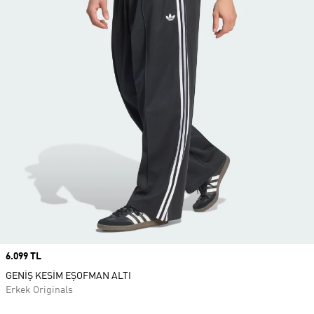
Price
6.099 TL
GENİŞ KESİM EŞOFMAN ALTI
Erkek Originals