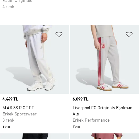
Kadın Originals
4 renk
Favori Listesine Ekle
Fa
Price
4.449 TL
Price
6.099 TL
M AK 3S R CF PT
Liverpool FC Originals Eşofman
Erkek Sportswear
Altı
3 renk
Erkek Performance
Yeni
Yeni