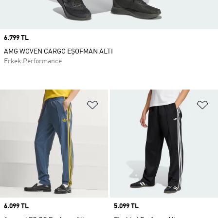
Price
6.799 TL
AMG WOVEN CARGO EŞOFMAN ALTI
Erkek Performance
Favori Listesine Ekle
Fa
Price
6.099 TL
Price
5.099 TL