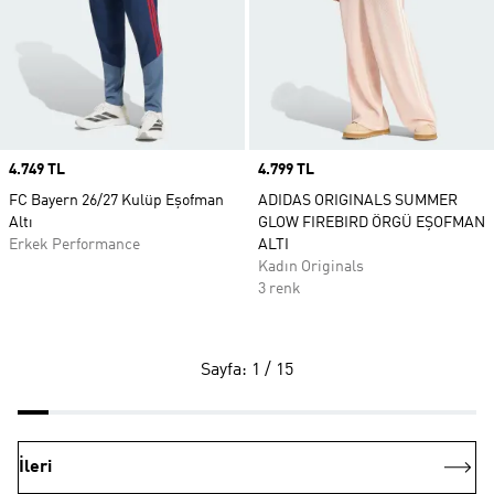
Price
4.749 TL
Price
4.799 TL
FC Bayern 26/27 Kulüp Eşofman
ADIDAS ORIGINALS SUMMER
Altı
GLOW FIREBIRD ÖRGÜ EŞOFMAN
Erkek Performance
ALTI
Kadın Originals
3 renk
Sayfa: 1 / 15
İleri