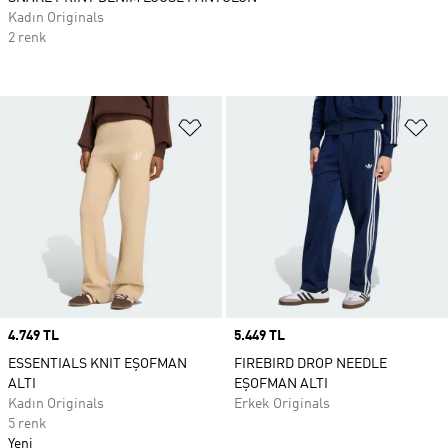
Kadın Originals
2 renk
Favori Listesine Ekle
Fa
Price
4.749 TL
Price
5.449 TL
ESSENTIALS KNIT EŞOFMAN
FIREBIRD DROP NEEDLE
ALTI
EŞOFMAN ALTI
Kadın Originals
Erkek Originals
5 renk
Yeni