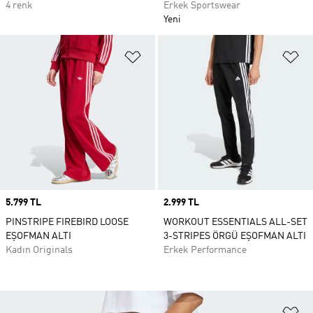
4 renk
Erkek Sportswear
Yeni
Favori Listesine Ekle
Fa
Price
5.799 TL
Price
2.999 TL
PINSTRIPE FIREBIRD LOOSE
WORKOUT ESSENTIALS ALL-SET
EŞOFMAN ALTI
3-STRIPES ÖRGÜ EŞOFMAN ALTI
Kadın Originals
Erkek Performance
Fa