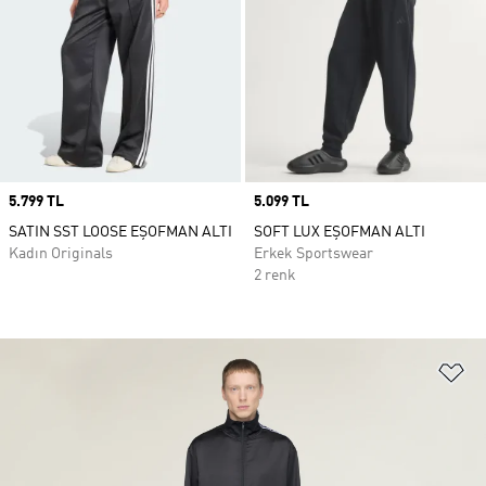
Price
5.799 TL
Price
5.099 TL
SATIN SST LOOSE EŞOFMAN ALTI
SOFT LUX EŞOFMAN ALTI
Kadın Originals
Erkek Sportswear
2 renk
Fa