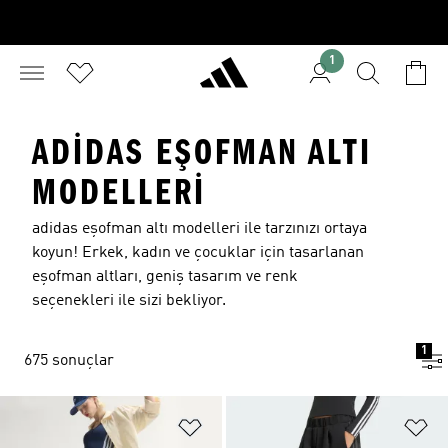
1
ADIDAS EŞOFMAN ALTI
MODELLERI
adidas eşofman altı modelleri ile tarzınızı ortaya
koyun! Erkek, kadın ve çocuklar için tasarlanan
eşofman altları, geniş tasarım ve renk
seçenekleri ile sizi bekliyor.
1
675 sonuçlar
Favori Listesine Ekle
Fa