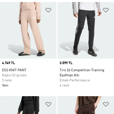
Favori Listesine Ekle
Fa
Price
4.749 TL
Price
3.599 TL
ESS KNIT PANT
Tiro 26 Competition Training
Kadın Originals
Eşofman Altı
5 renk
Erkek Performance
Yeni
4 renk
Favori Listesine Ekle
Fa