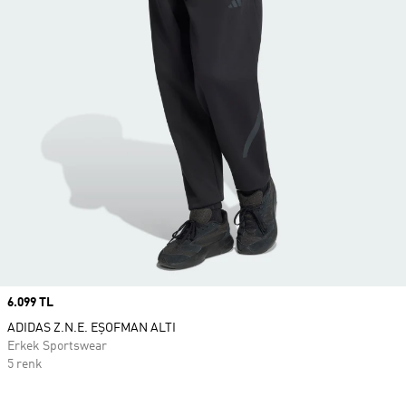
Price
6.099 TL
ADIDAS Z.N.E. EŞOFMAN ALTI
Erkek Sportswear
5 renk