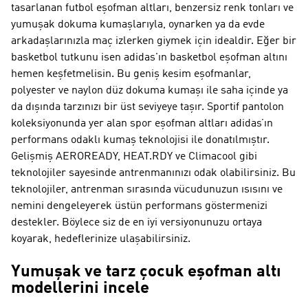
tasarlanan futbol eşofman altları, benzersiz renk tonları ve
yumuşak dokuma kumaşlarıyla, oynarken ya da evde
arkadaşlarınızla maç izlerken giymek için idealdir. Eğer bir
basketbol tutkunu isen adidas'ın basketbol eşofman altını
hemen keşfetmelisin. Bu geniş kesim eşofmanlar,
polyester ve naylon düz dokuma kumaşı ile saha içinde ya
da dışında tarzınızı bir üst seviyeye taşır. Sportif pantolon
koleksiyonunda yer alan spor eşofman altları adidas’ın
performans odaklı kumaş teknolojisi ile donatılmıştır.
Gelişmiş AEROREADY, HEAT.RDY ve Climacool gibi
teknolojiler sayesinde antrenmanınızı odak olabilirsiniz. Bu
teknolojiler, antrenman sırasında vücudunuzun ısısını ve
nemini dengeleyerek üstün performans göstermenizi
destekler. Böylece siz de en iyi versiyonunuzu ortaya
koyarak, hedeflerinize ulaşabilirsiniz.
Yumuşak ve tarz çocuk eşofman altı
modellerini incele