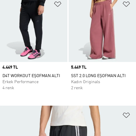
Favori Listesine Ekle
Fa
Price
4.449 TL
Price
5.449 TL
D4T WORKOUT EŞOFMAN ALTI
SST 2.0 LONG EŞOFMAN ALTI
Erkek Performance
Kadın Originals
4 renk
2 renk
Fa