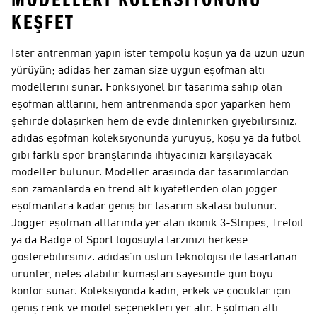
MODELLERI KOLEKSIYONUNU
KEŞFET
İster antrenman yapın ister tempolu koşun ya da uzun uzun
yürüyün; adidas her zaman size uygun eşofman altı
modellerini sunar. Fonksiyonel bir tasarıma sahip olan
eşofman altlarını, hem antrenmanda spor yaparken hem
şehirde dolaşırken hem de evde dinlenirken giyebilirsiniz.
adidas eşofman koleksiyonunda yürüyüş, koşu ya da futbol
gibi farklı spor branşlarında ihtiyacınızı karşılayacak
modeller bulunur. Modeller arasında dar tasarımlardan
son zamanlarda en trend alt kıyafetlerden olan jogger
eşofmanlara kadar geniş bir tasarım skalası bulunur.
Jogger eşofman altlarında yer alan ikonik 3-Stripes, Trefoil
ya da Badge of Sport logosuyla tarzınızı herkese
gösterebilirsiniz. adidas’ın üstün teknolojisi ile tasarlanan
ürünler, nefes alabilir kumaşları sayesinde gün boyu
konfor sunar. Koleksiyonda kadın, erkek ve çocuklar için
geniş renk ve model seçenekleri yer alır. Eşofman altı