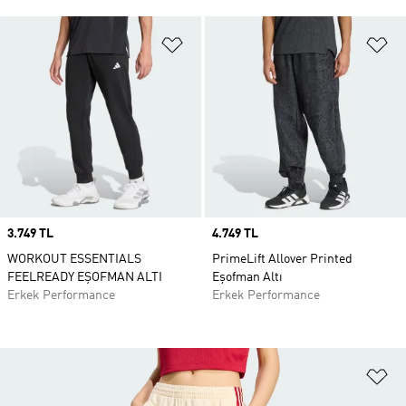
Favori Listesine Ekle
Fa
Price
3.749 TL
Price
4.749 TL
WORKOUT ESSENTIALS
PrimeLift Allover Printed
FEELREADY EŞOFMAN ALTI
Eşofman Altı
Erkek Performance
Erkek Performance
Fa