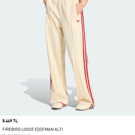
Price
5.449 TL
FIREBIRD LOOSE EŞOFMAN ALTI