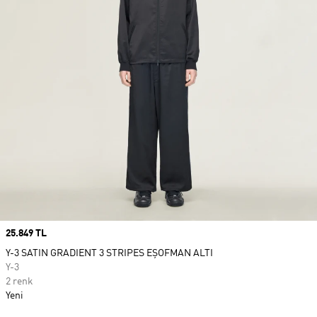
Price
25.849 TL
Y-3 SATIN GRADIENT 3 STRIPES EŞOFMAN ALTI
Y-3
2 renk
Yeni