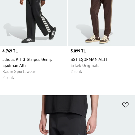
Price
4.749 TL
Price
5.099 TL
adidas KIT 3-Stripes Geniş
SST EŞOFMAN ALTI
Eşofman Altı
Erkek Originals
Kadın Sportswear
2 renk
2 renk
Fa