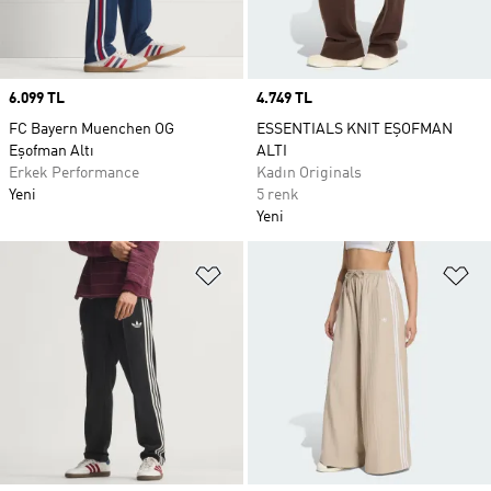
Price
6.099 TL
Price
4.749 TL
FC Bayern Muenchen OG
ESSENTIALS KNIT EŞOFMAN
Eşofman Altı
ALTI
Erkek Performance
Kadın Originals
Yeni
5 renk
Yeni
Favori Listesine Ekle
Fa