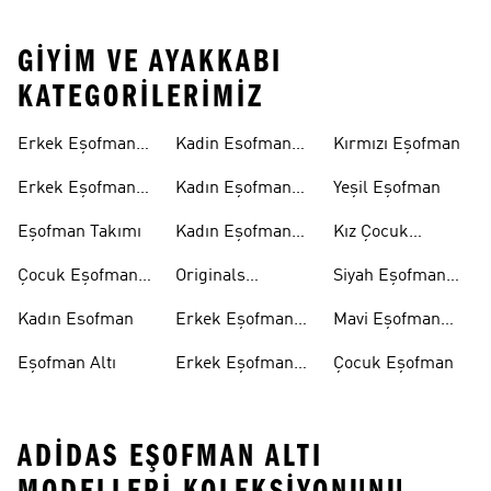
GIYIM VE AYAKKABI
KATEGORILERIMIZ
Erkek Eşofman
Kadin Esofman
Kırmızı Eşofman
Altı
Alti
Erkek Eşofman
Kadın Eşofman
Yeşil Eşofman
Takımı
Altı
Eşofman Takımı
Kadın Eşofman
Kız Çocuk
Takımı
Eşofman
Çocuk Eşofman
Originals
Siyah Eşofman
Takımı
Eşofman Takımı
Takımı
Kadın Esofman
Erkek Eşofman
Mavi Eşofman
Altı
Takımı
Eşofman Altı
Erkek Eşofman
Çocuk Eşofman
Takımı
ADIDAS EŞOFMAN ALTI