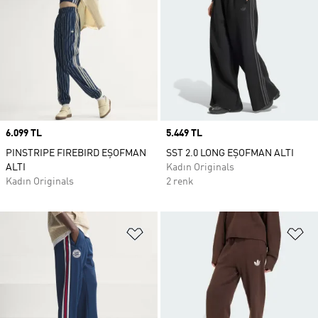
Price
6.099 TL
Price
5.449 TL
PINSTRIPE FIREBIRD EŞOFMAN
SST 2.0 LONG EŞOFMAN ALTI
ALTI
Kadın Originals
Kadın Originals
2 renk
Favori Listesine Ekle
Fa