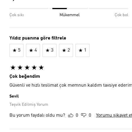
Çok sıkı
Mükemmel
Çok bol
Yıldız puanına göre filtrele
5
4
3
2
1
Çok beğendim
Güvenli ve hızlı teslimat çok memnun kaldım tavsiye ederi
Sevil
Teşvik Edilmiş Yorum
Bu yorum faydalı oldu mu?
0
0
Yorumu şikayet e