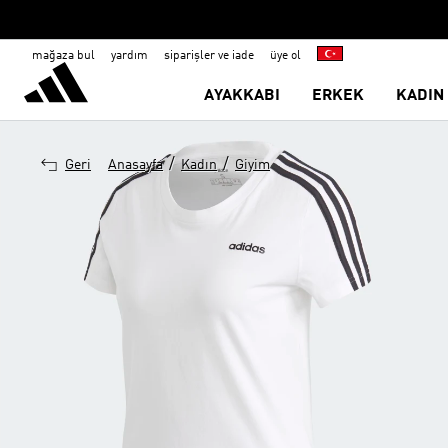
mağaza bul
yardım
siparişler ve iade
üye ol
AYAKKABI
ERKEK
KADIN
/
/
Geri
Anasayfa
Kadın
Giyim