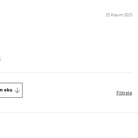
25 Kasım 2025
t
m oku
Filtrele