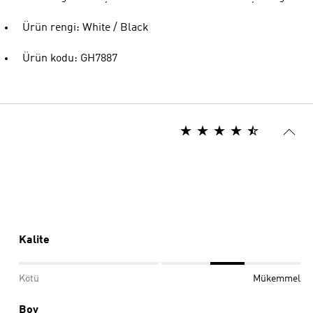
Ürün rengi: White / Black
Ürün kodu: GH7887
Kalite
Kötü
Mükemmel
Boy