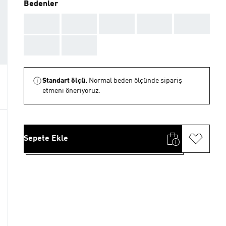
Bedenler
AAA
AAA
AAA
AAA
AAA
AAA
AAA
Standart ölçü.
Normal beden ölçünde sipariş
etmeni öneriyoruz.
Sepete Ekle