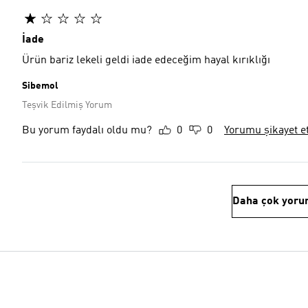
İade
Ürün bariz lekeli geldi iade edeceğim hayal kırıklığı
Sibemol
Teşvik Edilmiş Yorum
Bu yorum faydalı oldu mu?
0
0
Yorumu şikayet e
Daha çok yoru