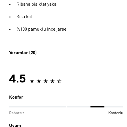
Ribana bisiklet yaka
Kısa kol
%100 pamuklu ince jarse
Yorumlar (20)
4.5
Konfor
Rahatsız
Konforlu
Uyum