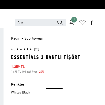
1
Kadın • Sportswear
4.5
(20)
ESSENTIALS 3 BANTLI TIŞÖRT
İndirimli fiyat
1.359 TL
1.699 TL Orijinal fiyat
-20%
İndirim
Renkler
White / Black